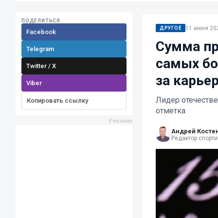
ПОДЕЛИТЬСЯ
11 июня 202
ДРУГОЕ
Facebook
Сумма пр
Telegram
самых бо
Twitter / X
за карье
Viber
Лидер отечестве
Копировать ссылку
отметка
Андрей Косте
Редактор спорти