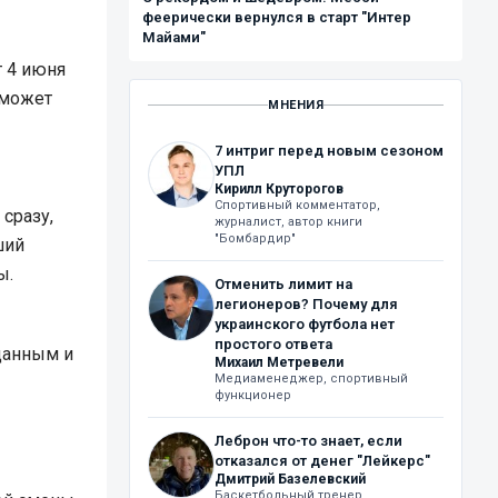
феерически вернулся в старт "Интер
Майами"
т 4 июня
оможет
МНЕНИЯ
7 интриг перед новым сезоном
УПЛ
Кирилл Круторогов
Спортивный комментатор,
сразу,
журналист, автор книги
"Бомбардир"
ший
ы.
Отменить лимит на
легионеров? Почему для
ы
украинского футбола нет
простого ответа
оданным и
Михаил Метревели
Медиаменеджер, спортивный
функционер
Леброн что-то знает, если
отказался от денег "Лейкерс"
Дмитрий Базелевский
Баскетбольный тренер,