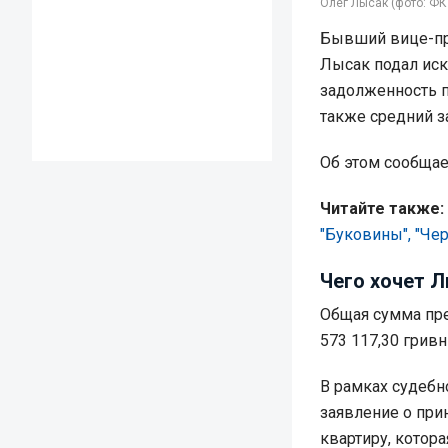
Олег Лысак (фото: ФК
Бывший вице-пре
Лысак подал иск
задолженность п
также средний з
Об этом сообща
Читайте также:
"Буковины", "Че
Чего хочет 
Общая сумма пре
573 117,30 гривн
В рамках судебн
заявление о при
квартиру, котора