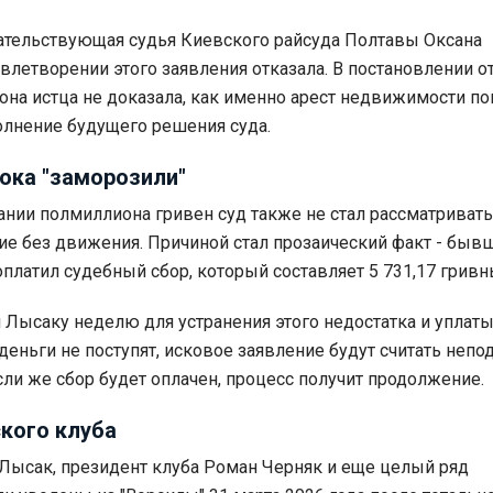
ательствующая судья Киевского райсуда Полтавы Оксана
влетворении этого заявления отказала. В постановлении о
орона истца не доказала, как именно арест недвижимости п
лнение будущего решения суда.
ока "заморозили"
ании полмиллиона гривен суд также не стал рассматривать 
ие без движения. Причиной стал прозаический факт - быв
оплатил судебный сбор, который составляет 5 731,17 гривн
 Лысаку неделю для устранения этого недостатка и уплат
 деньги не поступят, исковое заявление будут считать неп
сли же сбор будет оплачен, процесс получит продолжение.
кого клуба
Лысак, президент клуба Роман Черняк и еще целый ряд