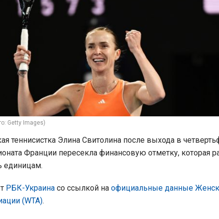
о: Getty Images)
ая теннисистка Элина Свитолина после выхода в четверть
оната Франции пересекла финансовую отметку, которая р
ь единицам.
ет
РБК-Украина
со ссылкой на
официальные данные Женс
иации (WTA)
.