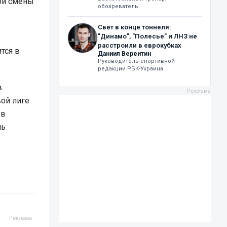
ной смены
обозреватель
Свет в конце тоннеля:
"Динамо", "Полесье" и ЛНЗ не
расстроили в еврокубках
тся в
Даниил Вереитин
Руководитель спортивной
редакции РБК-Украина
в
вой лиге
 в
мь