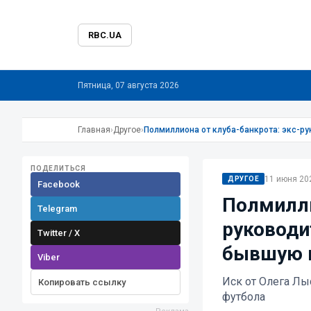
RBC.UA
Пятница, 07 августа 2026
Главная
›
Другое
›
Полмиллиона от клуба-банкрота: экс-р
ПОДЕЛИТЬСЯ
11 июня 202
ДРУГОЕ
Facebook
Полмилли
Telegram
руководи
Twitter / X
бывшую к
Viber
Иск от Олега Лы
Копировать ссылку
футбола