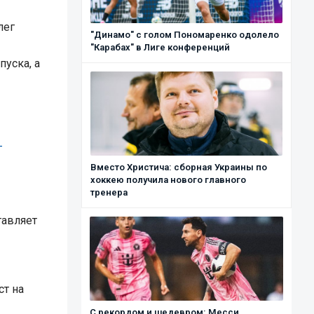
лег
"Динамо" с голом Пономаренко одолело
"Карабах" в Лиге конференций
уска, а
-
Вместо Христича: сборная Украины по
хоккею получила нового главного
тренера
тавляет
ст на
С рекордом и шедевром: Месси