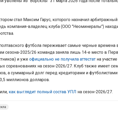
и уволены из "Ворсклы" 31 марта 2026 года после тоталь
ором стал Максим Гарус, которого назначил арбитражный
дь компания-владелец клуба (ООО "Неоминералы") находи
отства.
полтавского футбола переживает самые черные времена 
гам сезона-2025/26 команда заняла лишь 14-е место в Пер
стников) и уже
официально не получила аттестат
на участие
х соревнованиях на сезон-2026/27. Клуб также имеет се
ов, а суммарный долг перед кредиторами и футболистами
 3,5 миллионов долларов.
или,
как выглядит полный состав УПЛ
на сезон-2026/27.
скла