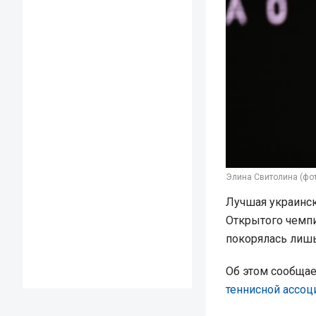
Элина Свитолина (фот
Лучшая украинск
Открытого чемпи
покорялась лиш
Об этом сообща
теннисной ассоц