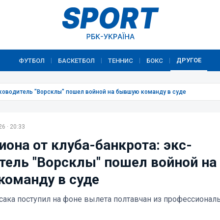
ДРУГОЕ
ФУТБОЛ
БАСКЕТБОЛ
ТЕННИС
БОКС
|
|
|
|
уководитель "Ворсклы" пошел войной на бывшую команду в суде
6 · 20:33
она от клуба-банкрота: экс-
тель "Ворсклы" пошел войной на
оманду в суде
сака поступил на фоне вылета полтавчан из профессионал