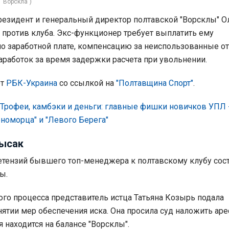
 "Ворскла")
зидент и генеральный директор полтавской "Ворсклы" О
 против клуба. Экс-функционер требует выплатить ему
о заработной плате, компенсацию за неиспользованные отп
аработок за время задержки расчета при увольнении.
ет
РБК-Украина
со ссылкой на
"Полтавщина Спорт"
.
Трофеи, камбэки и деньги: главные фишки новичков УПЛ 
рноморца" и "Левого Берега"
Лысак
тензий бывшего топ-менеджера к полтавскому клубу сос
ы.
ого процесса представитель истца Татьяна Козырь подала
нятии мер обеспечения иска. Она просила суд наложить аре
я находится на балансе "Ворсклы".