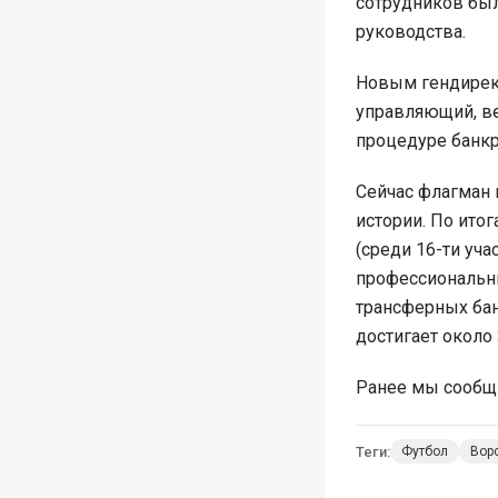
сотрудников был
руководства.
Новым гендирект
управляющий, ве
процедуре банкр
Сейчас флагман 
истории. По ито
(среди 16-ти уча
профессиональны
трансферных бан
достигает около
Ранее мы сообщ
Теги:
Футбол
Вор