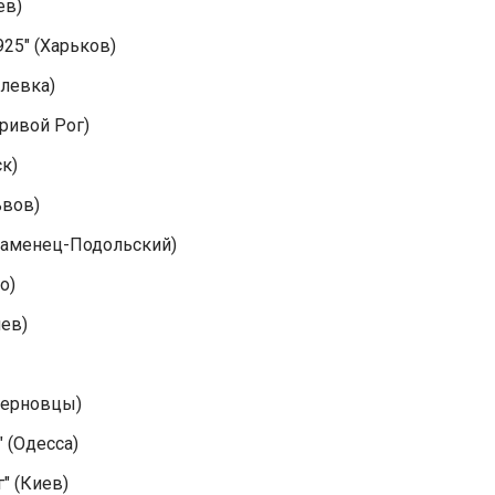
ев)
925" (Харьков)
алевка)
Кривой Рог)
ск)
ьвов)
Каменец-Подольский)
о)
иев)
Черновцы)
 (Одесса)
" (Киев)