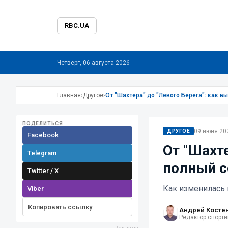
RBC.UA
Четверг, 06 августа 2026
Главная
›
Другое
›
От "Шахтера" до "Левого Берега": как в
ПОДЕЛИТЬСЯ
09 июня 202
ДРУГОЕ
Facebook
От "Шахте
Telegram
полный с
Twitter / X
Как изменилась 
Viber
Копировать ссылку
Андрей Косте
Редактор спорти