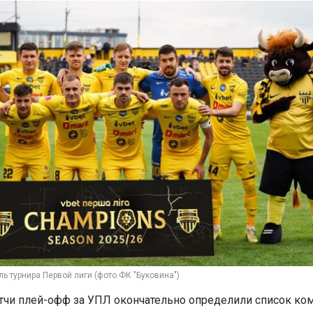
ль турнира Первой лиги (фото ФК "Буковина")
чи плей-офф за УПЛ окончательно определили список ком