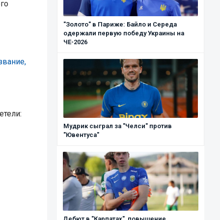
го
"Золото" в Париже: Байло и Середа
одержали первую победу Украины на
ЧЕ-2026
звание,
етели:
Мудрик сыграл за "Челси" против
"Ювентуса"
Дебют в "Карпатах", повышение