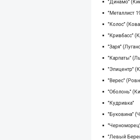
"Динамо" (Ки
"Металлист 1
"Колос" (Ков
"Кривбасс" (
"Заря" (Луган
"Карпаты" (Л
"Эпицентр" (
"Верес" (Ровн
"Оболонь" (К
"Кудривка"
"Буковина" (
"Черноморец"
"Левый Берег