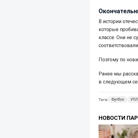
Окончательн
В истории отече
которые пробива
классе. Они не с
соответствовал
Поэтому по нов
Ранее мы расска
в следующем се
Теги:
Футбол
УПЛ