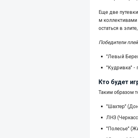
Еще две путевки
м коллективами 
остаться в элите
Победители плей
"Левый Берег
"Кудривка" - 
Кто будет иг
Таким образом т
"Шахтер" (До
ЛНЗ (Черкас
"Полесье" (Ж