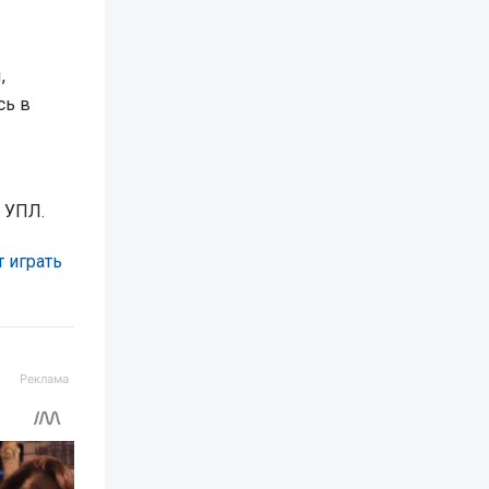
,
сь в
 УПЛ.
т играть