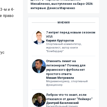
Михайленко, выступление на Евро-2026:
интервью Дениса Марченко
3-м и 4-
е право
МНЕНИЯ
7 интриг перед новым сезоном
УПЛ
Кирилл Круторогов
Спортивный комментатор,
журналист, автор книги
"Бомбардир"
тус
Отменить лимит на
легионеров? Почему для
украинского футбола нет
простого ответа
Михаил Метревели
Медиаменеджер, спортивный
функционер
Леброн что-то знает, если
отказался от денег "Лейкерс"
Дмитрий Базелевский
Баскетбольный тренер,