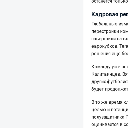
останется тольк
Кадровая ре
Глобальные изм
перестройки ко
завершили на вы
еврокубков. Теп
решения еще бо
Команду уже пок
Калитвинцев, Вя
других футболис
будет продолжат
В то же время к
целью и потенци
полузащитника Р
оценивается в с