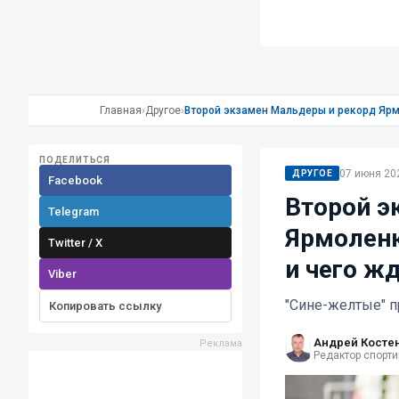
Главная
›
Другое
›
Второй экзамен Мальдеры и рекорд Ярмо
ПОДЕЛИТЬСЯ
07 июня 202
ДРУГОЕ
Facebook
Второй э
Telegram
Ярмоленк
Twitter / X
и чего ж
Viber
"Сине-желтые" п
Копировать ссылку
Андрей Косте
Редактор спорти