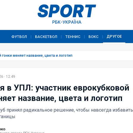
ДРУГОЕ
ФУТБОЛ
БАСКЕТБОЛ
ТЕННИС
БОКС
|
|
|
|
 гонки меняет название, цвета и логотип
6 · 12:49
я в УПЛ: участник еврокубковой
яет название, цвета и логотип
б принял радикальное решение, чтобы навсегда избавить
утаницы
нко