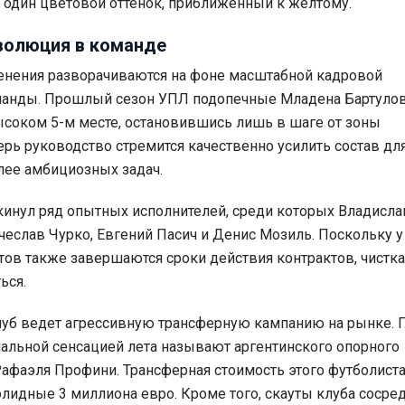
о один цветовой оттенок, приближенный к желтому.
волюция в команде
енения разворачиваются на фоне масштабной кадровой
манды. Прошлый сезон УПЛ подопечные Младена Бартуло
соком 5-м месте, остановившись лишь в шаге от зоны
ерь руководство стремится качественно усилить состав дл
лее амбициозных задач.
инул ряд опытных исполнителей, среди которых Владисла
чеслав Чурко, Евгений Пасич и Денис Мозиль. Поскольку у
тов также завершаются сроки действия контрактов, чистка
ься.
луб ведет агрессивную трансферную кампанию на рынке. 
альной сенсацией лета называют аргентинского опорного
афаэля Профини. Трансферная стоимость этого футболист
олидные 3 миллиона евро. Кроме того, скауты клуба соср