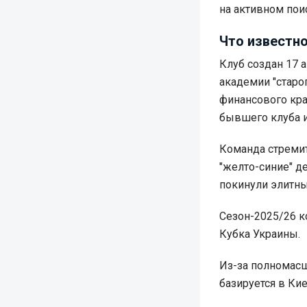
на активном пои
Что известно
Клуб создан 17 
академии "старо
финансового кра
бывшего клуба и
Команда стремит
"желто-синие" д
покинули элитный
Сезон-2025/26 к
Кубка Украины.
Из-за полномасш
базируется в Ки