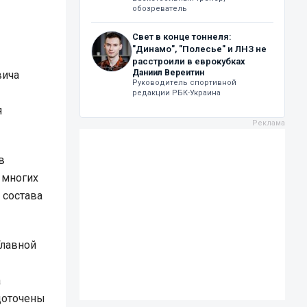
обозреватель
Свет в конце тоннеля:
"Динамо", "Полесье" и ЛНЗ не
расстроили в еврокубках
Даниил Вереитин
вича
Руководитель спортивной
редакции РБК-Украина
я
в
 многих
 состава
Главной
а
едоточены