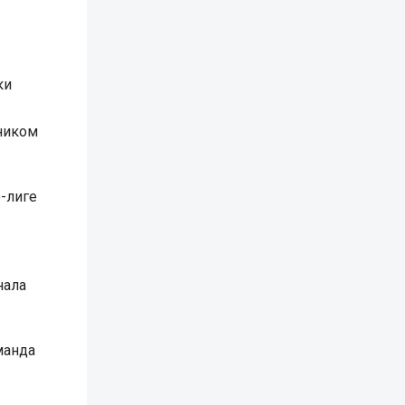
ки
мником
-лиге
нала
манда