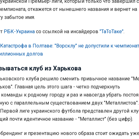
украинской Премьер-лиги, который только что завершил с
чемпионата, откажется от нынешнего названия и вернет на
у забытое имя.
ет
РБК-Украина
со ссылкой на инсайдеров
"ТаТоТаке"
.
Катастрофа в Полтаве: "Ворсклу" не допустили к чемпиона
миллионных долгов
зываться клуб из Харькова
ьковского клуба решило сменить привычное название "М
ьков". Главная цель этого шага - четко подчеркнуть
команды к родному городу и раз и навсегда убрать посто
нную с параллельным существованием двух "Металлистов".
 Первой лиге украинского футбола представлен другой клу
ий почти идентичное название - "Металлист" (без цифр).
рендинг и презентацию нового образа стоит ожидать уже