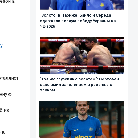
езон в
"Золото" в Париже: Байло и Середа
одержали первую победу Украины на
ЧЕ-2026
ту
еталлист
"Только грузовик с золотом": Верховен
ошеломил заявлением о реванше с
Усиком
янную
б из
 в