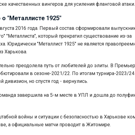
ске качественных вингеров для усиления фланговой атаки.
 о "Металлисте 1925"
августа 2016 года. Первый состав сформировали выпускни
го" "Металлиста", который прекратил существование из-за
ха. Юридически "Металлист 1925" не является правопрее
з Харькова.
ельно преодолела путь от любителей до элиты. В Премьер
ебютировали в сезоне-2021/22. По итогам турнира-2023/24
 дивизион, но спустя год - вернулись.
оманда завершила на 5-м месте в УПЛ и дошла до полуфи
табной войны и ситуации с безопасностью в Харькове ко
еве, а официальные матчи проводит в Житомире.