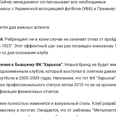
 Сейчас менеджмент согласовывает все необходимые
нсы с Украинской ассоциацией футбола (УАФ) и Премьер
ется два важных аспекта:
й:
Ребрендинг ни в коем случае не означает отказ от прой
а 1925". Этот эффектный шаг как раз посвящен знаковому 
со дня основания клуба.
ения к бывшему ФК "Харьков":
Новый бренд не будет им
 одноименным клубом, который выступал в элитном диви
футбола в 2005-2009 годах. Напомним, что тот ФК "Харьков
н профессионального статуса летом 2010-го из-за хронич
фикации финансовых отчетов.
ием полностью изменится и визуальный стиль. Клуб разра
мволику и логотип. Ожидается, что от эмблемы "Металлиста