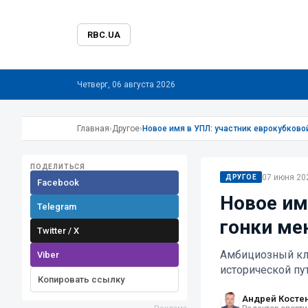
RBC.UA
Четверг, 06 августа 2026
Главная
›
Другое
›
Новое имя в УПЛ: участник еврокубковой
ПОДЕЛИТЬСЯ
07 июня 202
ДРУГОЕ
Facebook
Новое им
Telegram
гонки мен
Twitter / X
Амбициозный клу
Viber
исторической п
Копировать ссылку
Андрей Косте