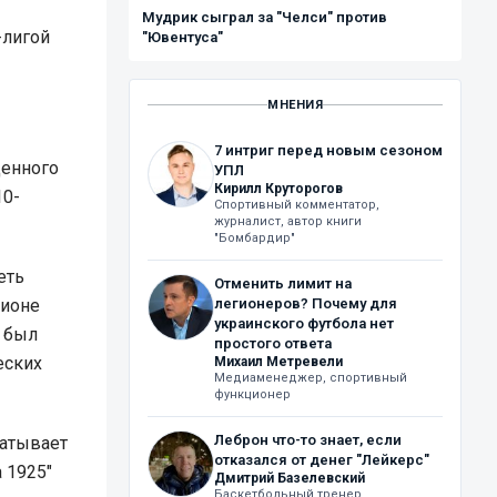
Мудрик сыграл за "Челси" против
-лигой
"Ювентуса"
МНЕНИЯ
7 интриг перед новым сезоном
денного
УПЛ
Кирилл Круторогов
10-
Спортивный комментатор,
журналист, автор книги
"Бомбардир"
еть
Отменить лимит на
зионе
легионеров? Почему для
украинского футбола нет
" был
простого ответа
еских
Михаил Метревели
Медиаменеджер, спортивный
функционер
Леброн что-то знает, если
батывает
отказался от денег "Лейкерс"
 1925"
Дмитрий Базелевский
Баскетбольный тренер,