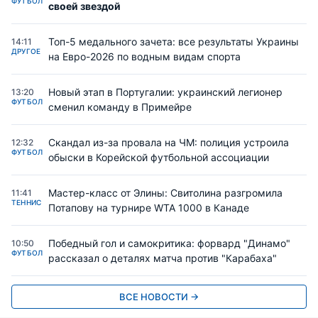
ФУТБОЛ
своей звездой
Топ-5 медального зачета: все результаты Украины
14:11
ДРУГОЕ
на Евро-2026 по водным видам спорта
Новый этап в Португалии: украинский легионер
13:20
ФУТБОЛ
сменил команду в Примейре
Скандал из-за провала на ЧМ: полиция устроила
12:32
ФУТБОЛ
обыски в Корейской футбольной ассоциации
Мастер-класс от Элины: Свитолина разгромила
11:41
ТЕННИС
Потапову на турнире WTA 1000 в Канаде
Победный гол и самокритика: форвард "Динамо"
10:50
ФУТБОЛ
рассказал о деталях матча против "Карабаха"
ВСЕ НОВОСТИ →