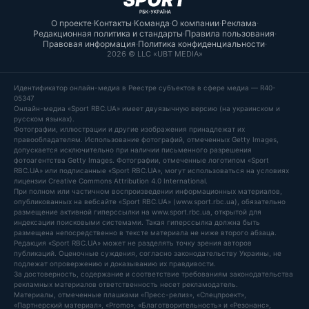
О проекте
·
Контакты
·
Команда
·
О компании
·
Реклама
·
Редакционная политика и стандарты
·
Правила пользования
·
Правовая информация
·
Политика конфиденциальности
·
2026 © LLC «UBT MEDIA»
Идентификатор онлайн-медиа в Реестре субъектов в сфере медиа — R40-
05347
Онлайн-медиа «Sport RBC.UA» имеет двуязычную версию (на украинском и
русском языках).
Фотографии, иллюстрации и другие изображения принадлежат их
правообладателям. Использование фотографий, отмеченных Getty Images,
допускается исключительно при наличии письменного разрешения
фотоагентства Getty Images. Фотографии, отмеченные логотипом «Sport
RBC.UA» или подписанные «Sport RBC.UA», могут использоваться на условиях
лицензии Creative Commons Attribution 4.0 International.
При полном или частичном воспроизведении информационных материалов,
опубликованных на вебсайте «Sport RBC.UA» (www.sport.rbc.ua), обязательно
размещение активной гиперссылки на www.sport.rbc.ua, открытой для
индексации поисковыми системами. Такая гиперссылка должна быть
размещена непосредственно в тексте материала не ниже второго абзаца.
Редакция «Sport RBC.UA» может не разделять точку зрения авторов
публикаций. Оценочные суждения, согласно законодательству Украины, не
подлежат опровержению и доказыванию их правдивости.
За достоверность, содержание и соответствие требованиям законодательства
рекламных материалов ответственность несет рекламодатель.
Материалы, отмеченные плашками «Пресс-релиз», «Спецпроект»,
«Партнерский материал», «Promo», «Благотворительность» и «Резонанс»,