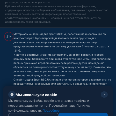
размещаются на правах рекламы.
Рубрика «Новости компании» является информационным форматом,
содержащим новости, сообщения и объявления, связанные с деятельностью
компаний, и основывается на информации, предоставленной
соответствующими компаниями. Редакция не несет ответственности за
достоверность такой информации.
Материалы онлайн-медиа Sport RBC.UA, содержащие информацию об
21+
азартных играх, букмекерской деятельности или других видах
деятельности в сфере организации и проведения азартных игр,
предназначены исключительно для лиц, достигших 21-летнего возраста
(21+).
Участие в азартных играх может повлечь за собой развитие игровой
зависимости. Соблюдайте принципы ответственной игры. При появлении
первых признаков игровой зависимости рекомендуется немедленно
обратиться за помощью к соответствующему специалисту. Помните, что
участие в азартных играх не может являться источником дохода или
альтернативой трудовой деятельности.
Онлайн-медиа Sport RBC.UA не является организатором азартных игр, не
проводит игры на реальные или виртуальные средства, не принимает
ставки и не принимает платежи, связанные с азартными играми,
букмекерской деятельностью или тотализаторами. Любые материалы,
🍪
Мы используем cookie
✕
содержащие информацию об азартных играх, букмекерах или других
Мы используем файлы cookie для анализа трафика и
связанных сервисах, носят исключительно информационный характер и
не являются призывом к участию в азартных играх.
персонализации контента. Прочитайте нашу Политику
Онлайн-медиа Sport RBC.UA предназначено для лиц от 21 года.
конфиденциальности.
Подробнее