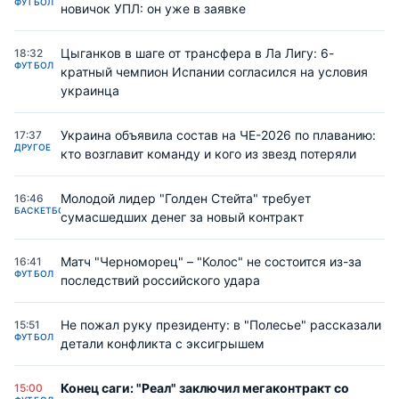
ФУТБОЛ
новичок УПЛ: он уже в заявке
Цыганков в шаге от трансфера в Ла Лигу: 6-
18:32
ФУТБОЛ
кратный чемпион Испании согласился на условия
украинца
Украина объявила состав на ЧЕ-2026 по плаванию:
17:37
ДРУГОЕ
кто возглавит команду и кого из звезд потеряли
Молодой лидер "Голден Стейта" требует
16:46
БАСКЕТБОЛ
сумасшедших денег за новый контракт
Матч "Черноморец" – "Колос" не состоится из-за
16:41
ФУТБОЛ
последствий российского удара
Не пожал руку президенту: в "Полесье" рассказали
15:51
ФУТБОЛ
детали конфликта с эксигрышем
Конец саги: "Реал" заключил мегаконтракт со
15:00