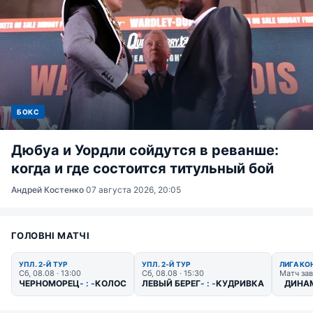
БОКС
Дюбуа и Уордли сойдутся в реванше:
когда и где состоится титульный бой
Андрей Костенко
·
07 августа 2026, 20:05
ГОЛОВНІ МАТЧІ
УПЛ. 2-Й ТУР
УПЛ. 2-Й ТУР
ЛИГА КО
Сб, 08.08 · 13:00
Сб, 08.08 · 15:30
Матч за
ЧЕРНОМОРЕЦ
- : -
КОЛОС
ЛЕВЫЙ БЕРЕГ
- : -
КУДРИВКА
ДИНА