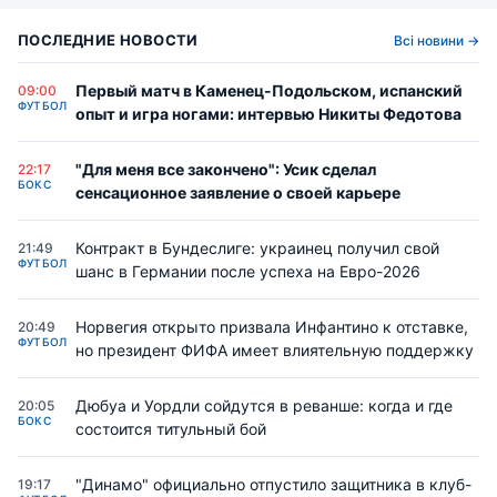
ПОСЛЕДНИЕ НОВОСТИ
Всі новини →
Первый матч в Каменец-Подольском, испанский
09:00
ФУТБОЛ
опыт и игра ногами: интервью Никиты Федотова
"Для меня все закончено": Усик сделал
22:17
БОКС
сенсационное заявление о своей карьере
Контракт в Бундеслиге: украинец получил свой
21:49
ФУТБОЛ
шанс в Германии после успеха на Евро-2026
Норвегия открыто призвала Инфантино к отставке,
20:49
ФУТБОЛ
но президент ФИФА имеет влиятельную поддержку
Дюбуа и Уордли сойдутся в реванше: когда и где
20:05
БОКС
состоится титульный бой
"Динамо" официально отпустило защитника в клуб-
19:17