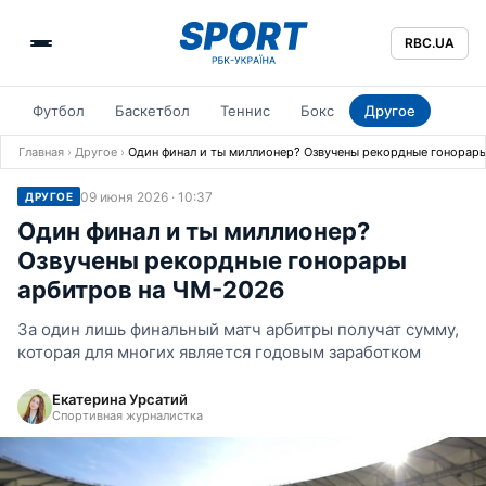
RBC.UA
Футбол
Баскетбол
Теннис
Бокс
Другое
Главная
›
Другое
›
Один финал и ты миллионер? Озвучены рекордные гонорар
09 июня 2026 · 10:37
ДРУГОЕ
Один финал и ты миллионер?
Озвучены рекордные гонорары
арбитров на ЧМ-2026
За один лишь финальный матч арбитры получат сумму,
которая для многих является годовым заработком
Екатерина Урсатий
Спортивная журналистка