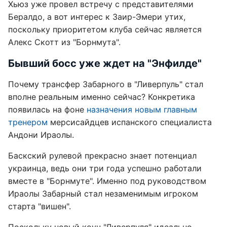
Хьюз уже провел встречу с представителями
Бералдо, а вот интерес к Заир-Эмери утих,
поскольку приоритетом клуба сейчас является
Алекс Скотт из "Борнмута".
Бывший босс уже ждет на "Энфилде"
Почему трансфер Забарного в "Ливерпуль" стал
вполне реальным именно сейчас? Конкретика
появилась на фоне
назначения новым главным
тренером
мерсисайдцев испанского специалиста
Андони Ираолы.
Баскский рулевой прекрасно знает потенциал
украинца, ведь они три года успешно работали
вместе в "Борнмуте". Именно под руководством
Ираолы Забарный стал незаменимым игроком
старта "вишен".
Поскольку новый коуч "Ливерпуля" идеально