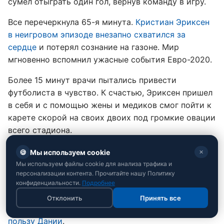
сумел отыграть один гол, вернув команду в игру.
Все перечеркнула 65-я минута.
Кристиан Эриксен
в неигровом эпизоде внезапно схватился за
сердце
и потерял сознание на газоне. Мир
мгновенно вспомнил ужасные события Евро-2020.
Более 15 минут врачи пытались привести
футболиста в чувство. К счастью, Эриксен пришел
в себя и с помощью жены и медиков смог пойти к
карете скорой на своих двоих под громкие овации
всего стадиона.
После этого норвежский арбитр Сигурд Кринстад
🍪
Мы используем cookie
✕
дал досрочный свисток о завершении поединка.
Мы используем файлы cookie для анализа трафика и
персонализации контента. Прочитайте нашу Политику
Обе команды отказались от пресс-конференций и
конфиденциальности.
Подробнее
флеш-интервью в знак солидарности с игроком.
Отклонить
Принять все
Финальный счет встречи зафиксирован как
2:1 в
пользу Дании
.