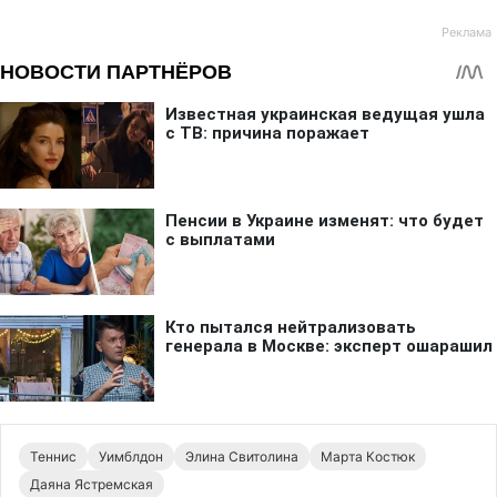
Теннис
Уимблдон
Элина Свитолина
Марта Костюк
Даяна Ястремская