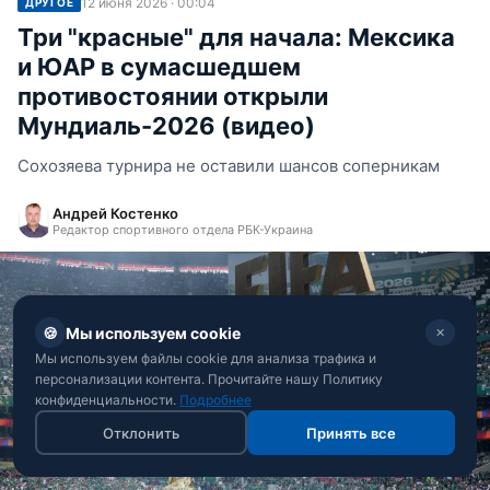
12 июня 2026 · 00:04
ДРУГОЕ
Три "красные" для начала: Мексика
и ЮАР в сумасшедшем
противостоянии открыли
Мундиаль-2026 (видео)
Сохозяева турнира не оставили шансов соперникам
Андрей Костенко
Редактор спортивного отдела РБК-Украина
🍪
Мы используем cookie
✕
Мы используем файлы cookie для анализа трафика и
персонализации контента. Прочитайте нашу Политику
конфиденциальности.
Подробнее
Отклонить
Принять все