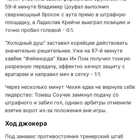
59-й минуте Владимир Цоуфал выполнил
сверхмощный бросок с аута прямо в штрафную
площадку, а Ладислав Крейчи выиграл позицию и
точно пробил головой - 0:1.
"Холодный душ" заставил корейцев действовать
значительно решительнее. Уже на 67-й минуте
хавбек "Фейенорда" Хван Ин Пом получил тонкую
разрезную передачу, эффектно качнул защиту с
вратарем и направил мяч в сетку - 1:1.
Через несколько минут Чехия едва не вернула себе
лидерство: Томаш Соучек замкнул подачу со
штрафного и забил гол, однако арбитры отменили
взятие ворот из-за положения вне игры.
Ход джокера
Под занавес противостояния тренерский штаб