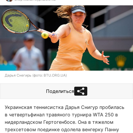
Дарья Снегирь (фото: BTU.ORG.UA)
Поделиться
Украинская теннисистка Дарья Снигур пробилась
в четвертьфинал травяного турнира WTA 250 в
нидерландском Гертогенбосе. Она в тяжелом
трехсетовом поединке одолела венгерку Панну