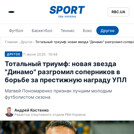
RBC.UA
Футбол
Баскетбол
Теннис
Бокс
Другое
Главная
›
Другое
›
Тотальный триумф: новая звезда "Динамо" разгромил сопер
11 июня 2026 · 16:48
ДРУГОЕ
Тотальный триумф: новая звезда
"Динамо" разгромил соперников в
борьбе за престижную награду УПЛ
Матвей Пономаренко признан лучшим молодым
футболистом сезона
Андрей Костенко
Редактор спортивного отдела РБК-Украина