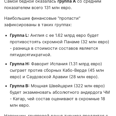
Самой бедной оказалась
группа А
со средним
показателем всего 131 млн евро.
Наибольшие финансовые "пропасти"
зафиксированы в таких группах:
Группа L:
Англия с ее 1.62 млрд евро будет
противостоять скромной Панаме (32 млн евро)
- разница в стоимости составов является
пятидесятикратной.
Группа H:
Фаворит Испания (1.31 млрд евро)
сыграет против сборных Кабо-Верде (45 млн
евро) и Саудовской Аравии (28 млн евро).
Группа B:
Мощная Швейцария (322 млн евро)
будет экзаменовать абсолютного андердога ЧМ
- Катар, чей состав оценивают в скромные 18
млн евро.
Напомним, групповой раунд турнира продлится с