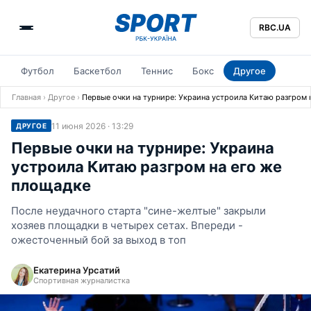
RBC.UA
Футбол
Баскетбол
Теннис
Бокс
Другое
Главная
›
Другое
›
Первые очки на турнире: Украина устроила Китаю разгром 
11 июня 2026 · 13:29
ДРУГОЕ
Первые очки на турнире: Украина
устроила Китаю разгром на его же
площадке
После неудачного старта "сине-желтые" закрыли
хозяев площадки в четырех сетах. Впереди -
ожесточенный бой за выход в топ
Екатерина Урсатий
Спортивная журналистка