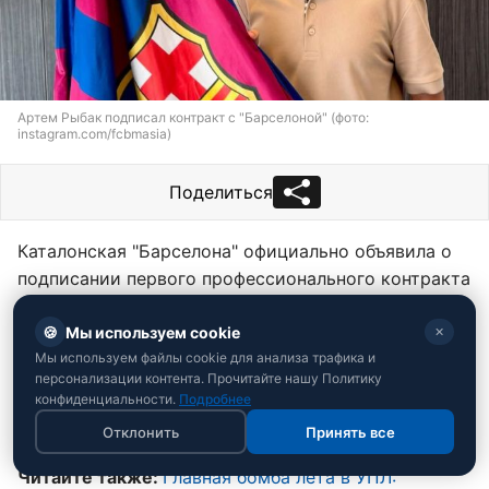
Артем Рыбак подписал контракт с "Барселоной" (фото:
instagram.com/fcbmasia)
Поделиться
Каталонская "Барселона" официально объявила о
подписании первого профессионального контракта
с перспективным 16-летним украинцем Артемом
Рыбаком.
🍪
Мы используем cookie
✕
Мы используем файлы cookie для анализа трафика и
Об этом сообщает
РБК-Украина
со ссылкой на
персонализации контента. Прочитайте нашу Политику
конфиденциальности.
Подробнее
официальную страницу академии каталонского
клуба в
Instagram
.
Отклонить
Принять все
Читайте также:
Главная бомба лета в УПЛ: