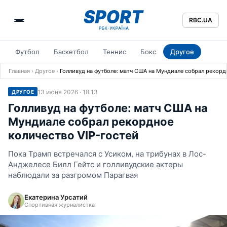
RBC.UA
Футбол
Баскетбол
Теннис
Бокс
Другое
Главная
›
Другое
›
Голливуд на футболе: матч США на Мундиале собрал рекорд
13 июня 2026 · 18:13
ДРУГОЕ
Голливуд на футболе: матч США на
Мундиале собрал рекордное
количество VIP-гостей
Пока Трамп встречался с Усиком, на трибунах в Лос-
Анджелесе Билл Гейтс и голливудские актеры
наблюдали за разгромом Парагвая
Екатерина Урсатий
Спортивная журналистка