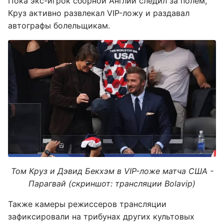
Пока экс-игрок сборной Англии следил за полем,
Круз активно развлекал VIP-ложу и раздавал
автографы болельщикам.
Том Круз и Дэвид Бекхэм в VIP-ложе матча США -
Парагвай (скриншот: трансляции Bolavip)
Также камеры режиссеров трансляции
зафиксировали на трибунах других культовых