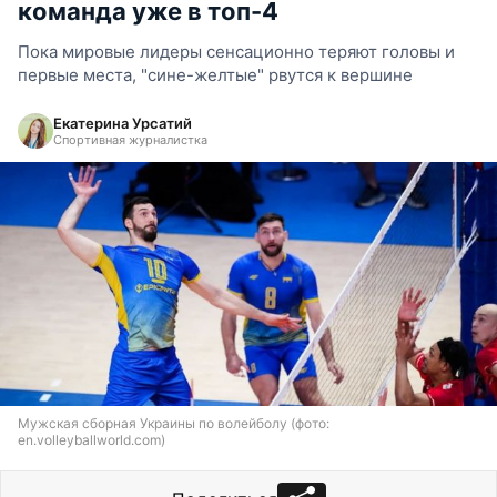
команда уже в топ-4
Пока мировые лидеры сенсационно теряют головы и
первые места, "сине-желтые" рвутся к вершине
Екатерина Урсатий
Спортивная журналистка
Мужская сборная Украины по волейболу (фото:
en.volleyballworld.com)