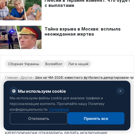
Сборная Украины
Волейбол
Лига наций
Главная
›
Другое
›
Шок на ЧМ-2026: известного футболиста депортировали пр
13 июня 2026 · 11:42
ДРУГОЕ
🍪
Мы используем cookie
✕
Шок на ЧМ-2026: известного
Мы используем файлы cookie для анализа трафика и
персонализации контента. Прочитайте нашу Политику
футболиста депортировали прямо с
конфиденциальности.
Подробнее
границы. Что он натворил?
Отклонить
Принять все
Футболист застрял на базе в США, а чиновники Канады
категорически отказались делать исключение