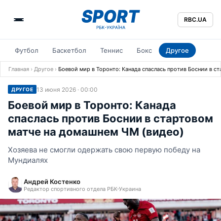
RBC.UA
Футбол
Баскетбол
Теннис
Бокс
Другое
Главная
›
Другое
›
Боевой мир в Торонто: Канада спаслась против Боснии в с
13 июня 2026 · 00:00
ДРУГОЕ
Боевой мир в Торонто: Канада
спаслась против Боснии в стартовом
матче на домашнем ЧМ (видео)
Хозяева не смогли одержать свою первую победу на
Мундиалях
Андрей Костенко
Редактор спортивного отдела РБК-Украина