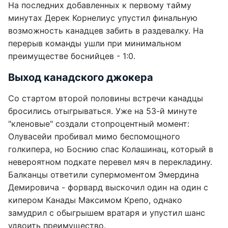
На последних добавленных к первому тайму
минутах Дерек Корнелиус упустил финальную
возможность канадцев забить в раздевалку. На
перерыв команды ушли при минимальном
преимуществе боснийцев - 1:0.
Выход канадского джокера
Со стартом второй половины встречи канадцы
бросились отыгрываться. Уже на 53-й минуте
"кленовые" создали стопроцентный момент:
Олувасейи пробивал мимо беспомощного
голкипера, но Боснию спас Колашинац, который в
невероятном подкате перевел мяч в перекладину.
Балканцы ответили супермоментом Эмердина
Демировича - форвард выскочил один на один с
кипером Канады Максимом Крепо, однако
замудрил с обыгрышем вратаря и упустил шанс
удвоить преимущество.