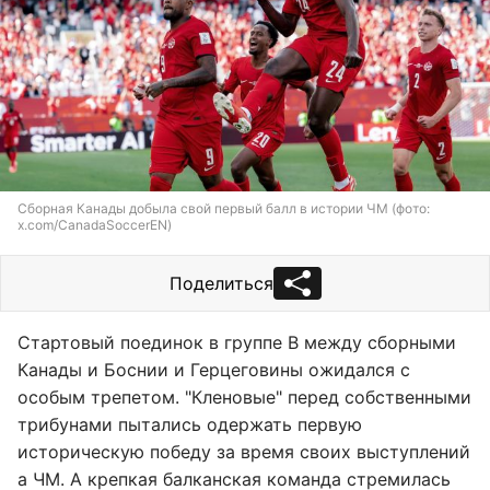
Сборная Канады добыла свой первый балл в истории ЧМ (фото:
x.com/CanadaSoccerEN)
Поделиться
Стартовый поединок в группе B между сборными
Канады и Боснии и Герцеговины ожидался с
особым трепетом. "Кленовые" перед собственными
трибунами пытались одержать первую
историческую победу за время своих выступлений
а ЧМ. А крепкая балканская команда стремилась