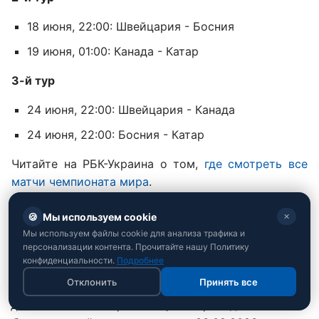
18 июня, 22:00: Швейцария - Босния
19 июня, 01:00: Канада - Катар
3-й тур
24 июня, 22:00: Швейцария - Канада
24 июня, 22:00: Босния - Катар
Читайте на РБК-Украина о том,
где смотреть все
матчи чемпионата мира
.
Ранее мы представили
все команды группы А на
🍪
Мы используем cookie
✕
ЧМ-2026
.
Мы используем файлы cookie для анализа трафика и
персонализации контента. Прочитайте нашу Политику
РЕКЛАМА. 21+
конфиденциальности.
Подробнее
Отклонить
Принять все
ООО "ГГБЕТ". Лицензия на осуществление
деятельности по организации и проведению