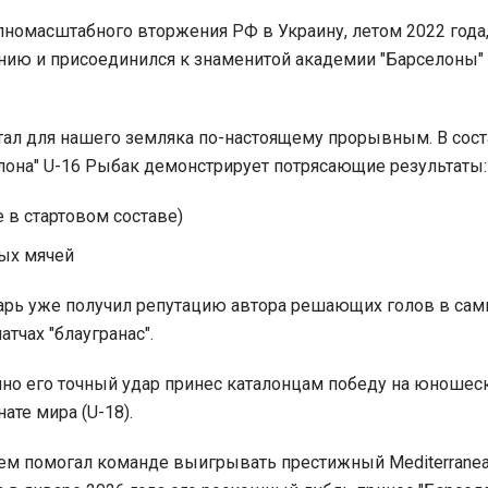
лномасштабного вторжения РФ в Украину, летом 2022 года
нию и присоединился к знаменитой академии "Барселоны" 
тал для нашего земляка по-настоящему прорывным. В сос
она" U-16 Рыбак демонстрирует потрясающие результаты:
е в стартовом составе)
тых мячей
арь уже получил репутацию автора решающих голов в са
тчах "блаугранас".
нно его точный удар принес каталонцам победу на юношес
ате мира (U-18).
тем помогал команде выигрывать престижный Mediterrane