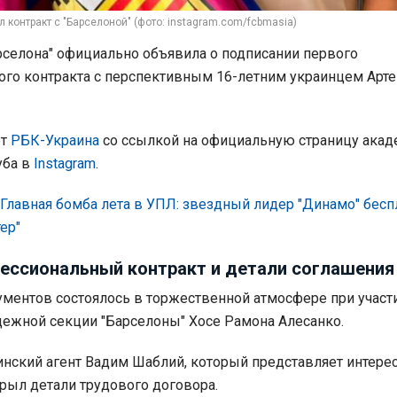
 контракт с "Барселоной" (фото: instagram.com/fcbmasia)
рселона" официально объявила о подписании первого
ого контракта с перспективным 16-летним украинцем Арт
ет
РБК-Украина
со ссылкой на официальную страницу ака
уба в
Instagram
.
Главная бомба лета в УПЛ: звездный лидер "Динамо" бесп
ер"
ессиональный контракт и детали соглашения
ментов состоялось в торжественной атмосфере при участ
ежной секции "Барселоны" Хосе Рамона Алесанко.
нский агент Вадим Шаблий, который представляет интере
крыл детали трудового договора.