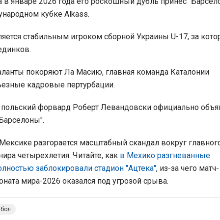
p, а в январе 2026 года его роскошный дубль принес "Барсел
народном кубке Alkass.
яется стабильным игроком сборной Украины U-17, за кот
единков.
ланты покоряют Ла Масию, главная команда Каталонии
ьезные кадровые пертурбации.
 польский форвард Роберт Левандовски официально объя
"Барселоны".
 Мексике разгорается масштабный скандал вокруг главног
нира четырехлетия. Читайте, как
в
Мехико разгневанные
лностью заблокировали стадион "Ацтека"
, из-за чего матч-
ната мира-2026 оказался под угрозой срыва.
тбол