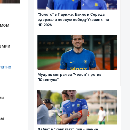
"Золото" в Париже: Байло и Середа
одержали первую победу Украины на
емом
ЧЕ-2026
демии
латно
Мудрик сыграл за "Челси" против
"Ювентуса"
ии
сы
Дебют в "Карпатах", повышение