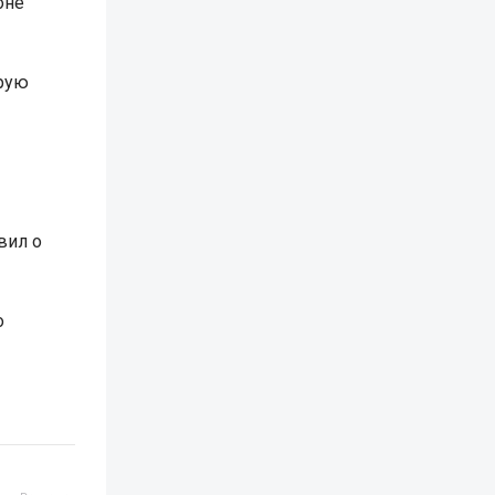
оне"
орую
вил о
о