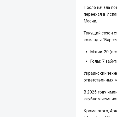
После начала по
переехал в Испа
Масии.
Текущий сезон с
команды "Барсел
Матчи: 20 (вс
Голы: 7 заби
Украинский техн
ответственных ма
В 2025 году име
клубном чемпион
Кроме этого, Ар