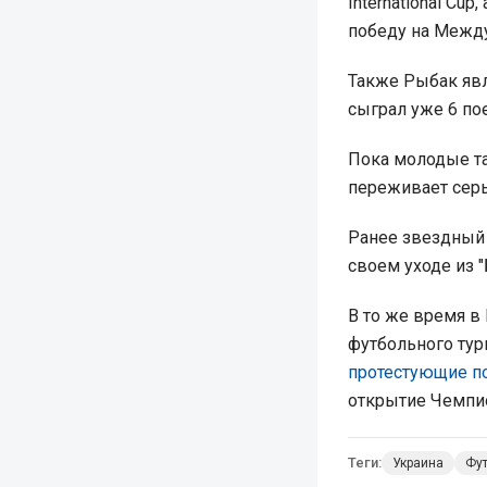
International Cu
победу на Между
Также Рыбак явл
сыграл уже 6 по
Пока молодые та
переживает сер
Ранее звездный
своем уходе из 
В то же время в
футбольного тур
протестующие по
открытие Чемпио
Теги:
Украина
Фу