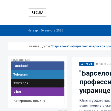
RBC.UA
Четверг, 06 августа 2026
Главная
›
Другое
›
"Барселона" официально подписала пр
ПОДЕЛИТЬСЯ
10 июня 202
ДРУГОЕ
Facebook
"Барсело
Telegram
професси
Twitter / X
украинц
Viber
Юный уроженец 
Копировать ссылку
юношеских коман