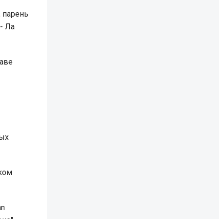
, парень
- Ла
таве
мых
ком
an