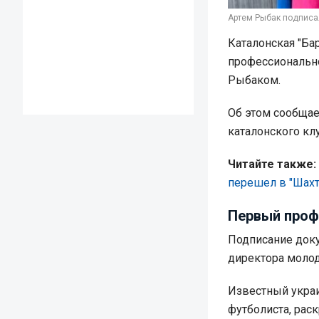
Артем Рыбак подписал
Каталонская "Ба
профессиональн
Рыбаком.
Об этом сообща
каталонского кл
Читайте также:
перешел в "Шахт
Первый проф
Подписание доку
директора молод
Известный украи
футболиста, рас