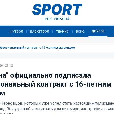
ДРУГОЕ
ФУТБОЛ
БАСКЕТБОЛ
ТЕННИС
БОКС
|
|
|
|
офессиональный контракт с 16-летним украинцем
6 · 23:12
на" официально подписала
ональный контракт с 16-летним
ем
Черновцов, который уже успел стать настоящим талисма
д "блаугранас" и выиграть для них мировые трофеи, связ