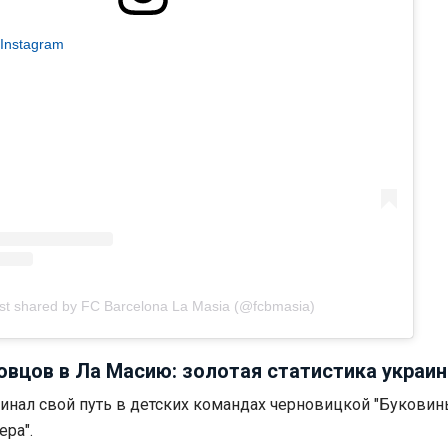
 Instagram
st shared by FC Barcelona La Masia (@fcbmasia)
овцов в Ла Масию: золотая статистика украи
инал свой путь в детских командах черновицкой "Буковин
ера".