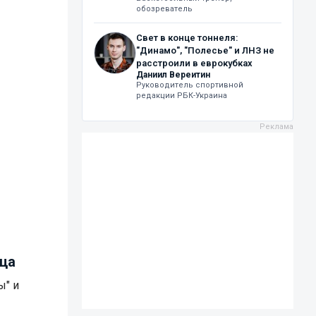
обозреватель
Свет в конце тоннеля:
"Динамо", "Полесье" и ЛНЗ не
расстроили в еврокубках
Даниил Вереитин
Руководитель спортивной
редакции РБК-Украина
нца
ы" и