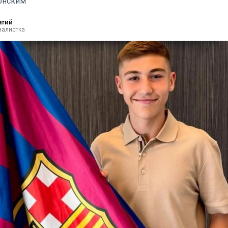
онским
атий
налистка