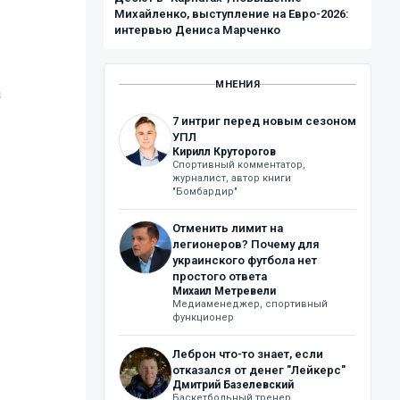
Михайленко, выступление на Евро-2026:
интервью Дениса Марченко
МНЕНИЯ
а
7 интриг перед новым сезоном
УПЛ
Кирилл Круторогов
Спортивный комментатор,
журналист, автор книги
"Бомбардир"
Отменить лимит на
легионеров? Почему для
украинского футбола нет
простого ответа
Михаил Метревели
Медиаменеджер, спортивный
функционер
Леброн что-то знает, если
отказался от денег "Лейкерс"
Дмитрий Базелевский
Баскетбольный тренер,