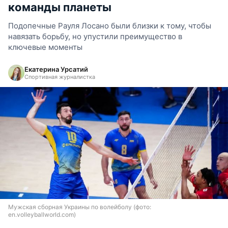
команды планеты
Подопечные Рауля Лосано были близки к тому, чтобы
навязать борьбу, но упустили преимущество в
ключевые моменты
Екатерина Урсатий
Спортивная журналистка
Мужская сборная Украины по волейболу (фото:
en.volleyballworld.com)