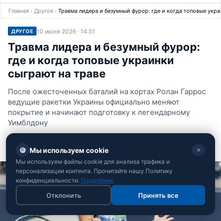
Главная
›
Другое
›
Травма лидера и безумный фурор: где и когда топовые укра
10 июня 2026 · 14:51
ДРУГОЕ
Травма лидера и безумный фурор:
где и когда топовые украинки
сыграют на траве
После ожесточенных баталий на кортах Ролан Гаррос
ведущие ракетки Украины официально меняют
покрытие и начинают подготовку к легендарному
Уимблдону
Екатерина Урсатий
🍪
Мы используем cookie
✕
Спортивная журналистка
Мы используем файлы cookie для анализа трафика и
персонализации контента. Прочитайте нашу Политику
конфиденциальности.
Подробнее
Отклонить
Принять все