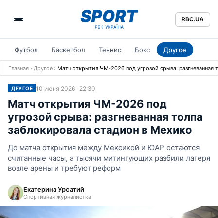
RBC.UA
Футбол
Баскетбол
Теннис
Бокс
Другое
Главная
›
Другое
›
Матч открытия ЧМ-2026 под угрозой срыва: разгневанная 
10 июня 2026 · 22:30
ДРУГОЕ
Матч открытия ЧМ-2026 под
угрозой срыва: разгневанная толпа
заблокировала стадион в Мехико
До матча открытия между Мексикой и ЮАР остаются
считанные часы, а тысячи митингующих разбили лагеря
возле арены и требуют реформ
Екатерина Урсатий
Спортивная журналистка