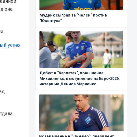
равяной
де она
Мудрик сыграл за "Челси" против
"Ювентуса"
а.
ый успех
Дебют в "Карпатах", повышение
Михайленко, выступление на Евро-2026:
интервью Дениса Марченко
х,
тдала
Возвращение в "Динамо": президент