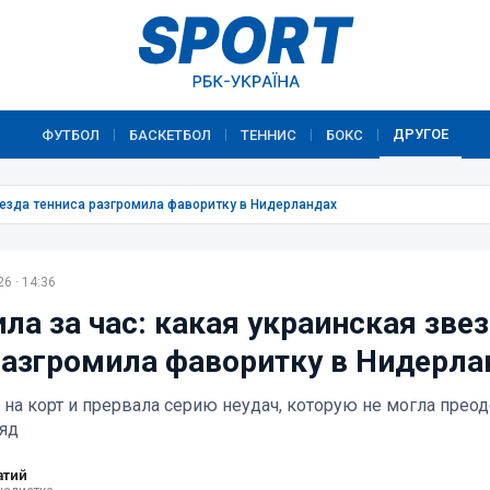
ДРУГОЕ
ФУТБОЛ
БАСКЕТБОЛ
ТЕННИС
БОКС
|
|
|
|
везда тенниса разгромила фаворитку в Нидерландах
6 · 14:36
ла за час: какая украинская зве
разгромила фаворитку в Нидерла
на корт и прервала серию неудач, которую не могла прео
яд
атий