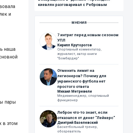
киевлян разговаривал с Ребровым
твовала
лек и
МНЕНИЯ
7 интриг перед новым сезоном
УПЛ
Кирилл Круторогов
дь наша
Спортивный комментатор,
журналист, автор книги
сновной
"Бомбардир"
Отменить лимит на
легионеров? Почему для
украинского футбола нет
простого ответа
Михаил Метревели
Медиаменеджер, спортивный
функционер
цы пары
Леброн что-то знает, если
отказался от денег "Лейкерс"
х в этом
Дмитрий Базелевский
Баскетбольный тренер,
обозреватель