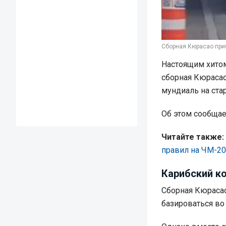
Сборная Кюрасао приб
Настоящим хитом
сборная Кюрасао
мундиаль на ста
Об этом сообща
Читайте также:
правил на ЧМ-2
Карибский ко
Сборная Кюрасао
базироваться во