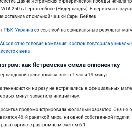
исистка Даяна Ястремская с феерической победы начала т
е WTA 250 в Гертогенбосе (Нидерланды). В первом же раун
не оставила от сильной чешки Сары Бейлек.
ет
РБК-Украина
со ссылкой на официальные результат матч
Абсолютно топовая компания: Костюк повторила уникальн
исисток века
азгром: как Ястремская смела оппонентку
ерландской траве длился всего 1 час и 19 минут.
а теннисистки ни разу не встречались в официальных матча
первых минут захватила инициативу.
десситка продемонстрировала железный характер. Она не о
вляется 46-й ракеткой мира, ни одной собственной подачи.
рала партию с разгромным счетом 6:1.