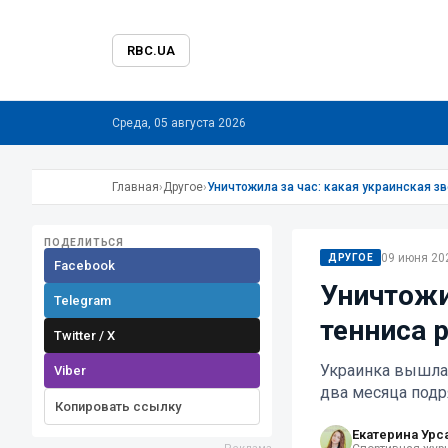
RBC.UA
Среда, 05 августа 2026
Главная
›
Другое
›
Уничтожила за час: какая украинская з
ПОДЕЛИТЬСЯ
09 июня 202
ДРУГОЕ
Facebook
Уничтожи
Telegram
тенниса 
Twitter / X
Украинка вышла 
Viber
два месяца подр
Копировать ссылку
Екатерина Урс