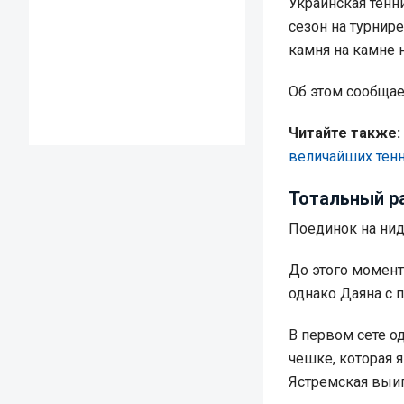
Украинская тенн
сезон на турнир
камня на камне 
Об этом сообща
Читайте также:
величайших тенн
Тотальный р
Поединок на нид
До этого момент
однако Даяна с 
В первом сете о
чешке, которая я
Ястремская выиг