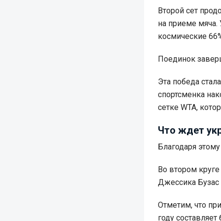
Второй сет прод
на приеме мяча.
космические 66% 
Поединок заверш
Эта победа стал
спортсменка на
сетке WTA, кото
Что ждет ук
Благодаря этому
Во втором круге
Джессика Бузас 
Отметим, что пр
году составляет 