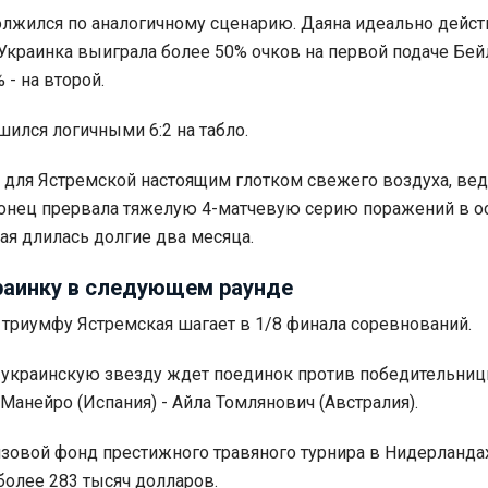
олжился по аналогичному сценарию. Даяна идеально дейс
 Украинка выиграла более 50% очков на первой подаче Бей
- на второй.
ился логичными 6:2 на табло.
а для Ястремской настоящим глотком свежего воздуха, ве
конец прервала тяжелую 4-матчевую серию поражений в о
рая длилась долгие два месяца.
раинку в следующем раунде
 триумфу Ястремская шагает в 1/8 финала соревнований.
 украинскую звезду ждет поединок против победительни
Манейро (Испания) - Айла Томлянович (Австралия).
изовой фонд престижного травяного турнира в Нидерланда
более 283 тысяч долларов.