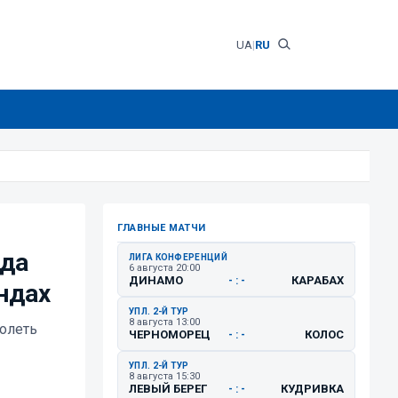
UA
|
RU
ГЛАВНЫЕ МАТЧИ
зда
ЛИГА КОНФЕРЕНЦИЙ
6 августа 20:00
ДИНАМО
КАРАБАХ
- : -
ндах
УПЛ. 2-Й ТУР
8 августа 13:00
долеть
ЧЕРНОМОРЕЦ
КОЛОС
- : -
УПЛ. 2-Й ТУР
8 августа 15:30
ЛЕВЫЙ БЕРЕГ
КУДРИВКА
- : -