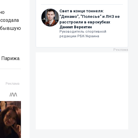
Свет в конце тоннеля:
но
"Динамо", "Полесье" и ЛНЗ не
 создала
расстроили в еврокубках
Даниил Вереитин
ша бывшую
Руководитель спортивной
редакции РБК-Украина
х Парижа.