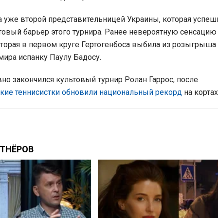
а уже второй представительницей Украины, которая успеш
товый барьер этого турнира. Ранее невероятную сенсацию
оторая в первом круге Гертогенбоса выбила из розыгры
мира испанку Паулу Бадосу.
но закончился культовый турнир Ролан Гаррос, после
кие теннисистки обновили национальный рекорд
на корта