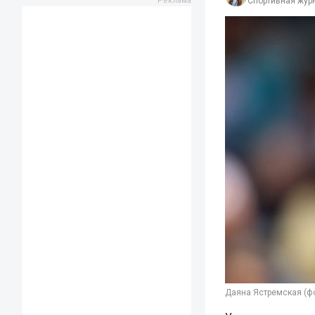
Спортивная жур
Даяна Ястремская (фо