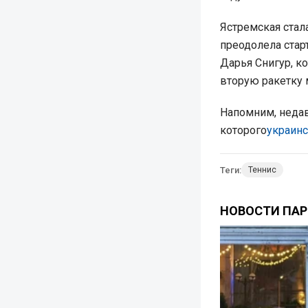
Ястремская стал
преодолела стар
Дарья Снигур, к
вторую ракетку 
Напомним, недав
которого
украинс
Теги:
Теннис