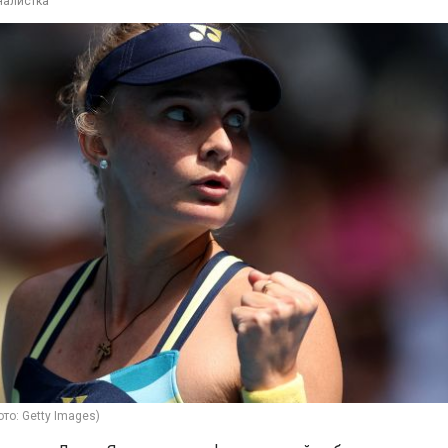
налистка
то: Getty Images)