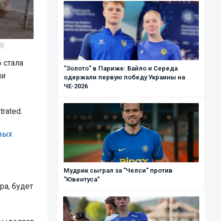
0)
 стала
"Золото" в Париже: Байло и Середа
ии
одержали первую победу Украины на
ЧЕ-2026
trated.
овых
Мудрик сыграл за "Челси" против
"Ювентуса"
ра, будет