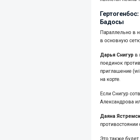
Гертогенбос:
Бадосы
Параллельно в н
в основную сетк
Дарья Снигур
в 
поединок против
приглашение (wi
на корте.
Если Снигур сот
Александрова ил
Даяна Ястремс
противостоянии 
Это также будет