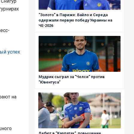
 Снигур
турнирах
"Золото" в Париже: Байло и Середа
одержали первую победу Украины на
ЧЕ-2026
есс-
ый успех
Мудрик сыграл за "Челси" против
"Ювентуса"
рают на
шного
Дебют в "Карпатах", повышение