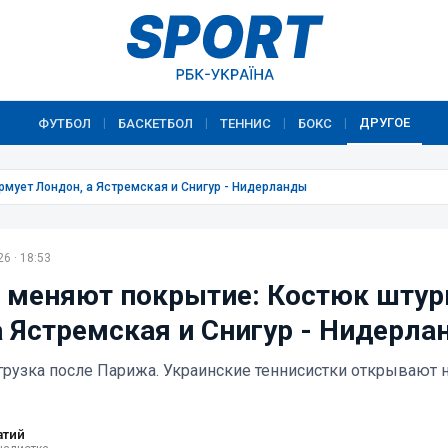
ДРУГОЕ
ФУТБОЛ
БАСКЕТБОЛ
ТЕННИС
БОКС
|
|
|
|
рмует Лондон, а Ястремская и Снигур - Нидерланды
6 · 18:53
 меняют покрытие: Костюк штур
а Ястремская и Снигур - Нидерл
рузка после Парижа. Украинские теннисистки открывают
атий