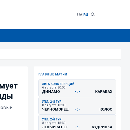
UA
|
RU
ГЛАВНЫЕ МАТЧИ
мует
ЛИГА КОНФЕРЕНЦИЙ
6 августа 20:00
ДИНАМО
КАРАБАХ
- : -
анды
УПЛ. 2-Й ТУР
8 августа 13:00
 новый
ЧЕРНОМОРЕЦ
КОЛОС
- : -
УПЛ. 2-Й ТУР
8 августа 15:30
ЛЕВЫЙ БЕРЕГ
КУДРИВКА
- : -