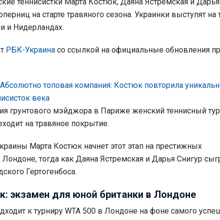
кие теннисистки Марта Костюк, Даяна Ястремская и Дарья
перниц на старте травяного сезона. Украинки выступят на 
и и Нидерландах.
ет
РБК-Украина
со ссылкой на официальные обновления пр
Абсолютно топовая компания: Костюк повторила уникальн
исисток века
ия грунтового мэйджора в Париже женский теннисный тур
ходит на травяное покрытие.
Украины Марта Костюк начнет этот этап на престижных
 Лондоне, тогда как Даяна Ястремская и Дарья Снигур сыг
дского Гертогенбоса.
к: экзамен для юной британки в Лондоне
дходит к турниру WTA 500 в Лондоне на фоне самого успе