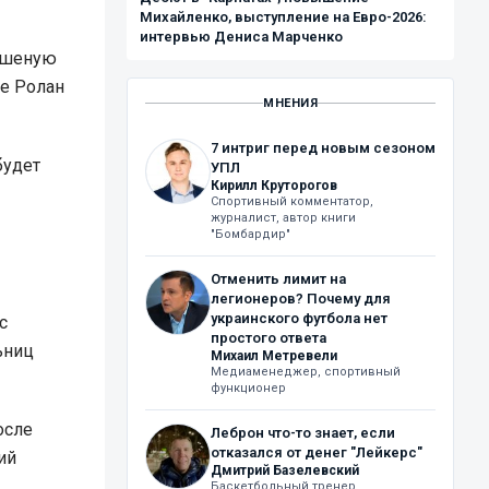
Михайленко, выступление на Евро-2026:
интервью Дениса Марченко
бешеную
ле Ролан
МНЕНИЯ
7 интриг перед новым сезоном
будет
УПЛ
Кирилл Круторогов
Спортивный комментатор,
журналист, автор книги
"Бомбардир"
Отменить лимит на
легионеров? Почему для
украинского футбола нет
с
простого ответа
ьниц
Михаил Метревели
Медиаменеджер, спортивный
функционер
осле
Леброн что-то знает, если
отказался от денег "Лейкерс"
ий
Дмитрий Базелевский
Баскетбольный тренер,