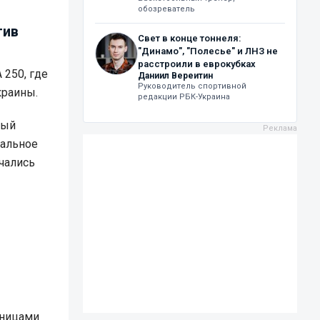
обозреватель
тив
Свет в конце тоннеля:
"Динамо", "Полесье" и ЛНЗ не
расстроили в еврокубках
 250, где
Даниил Вереитин
Руководитель спортивной
краины.
редакции РБК-Украина
ный
иальное
ечались
рницами