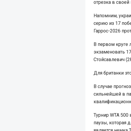
отрезка в своей 
Напомним, украи
серию из 17 поб
Гаррос-2026 про
В первом круге 
экзаменовать 1
Стойсавлевич (2
Для британки эт
В случае прогно
сильнейшей в п
квалификационно
Турнир WTA 500 
паузы, которая 
является немка 