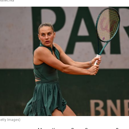
налистка
etty Images)