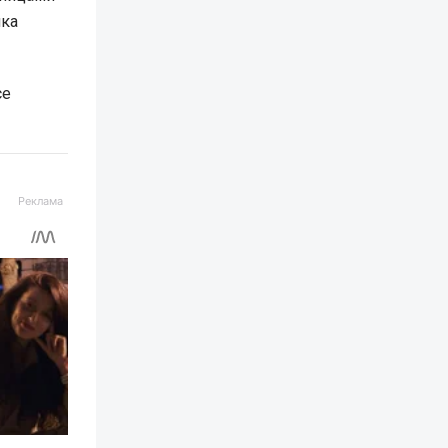
ика
се