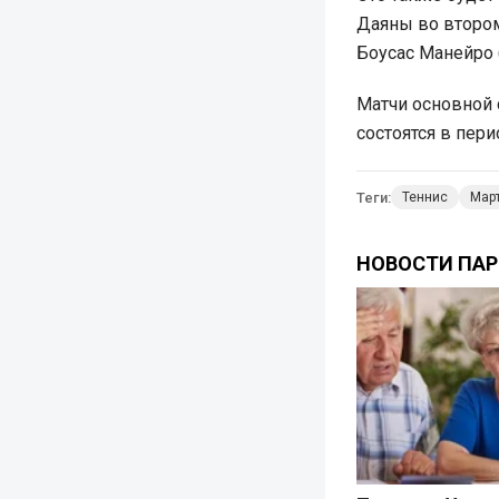
Даяны во втором
Боусас Манейро 
Матчи основной 
состоятся в пери
Теги:
Теннис
Мар