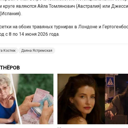
 круге являются Айла Томлянович (Австралия) или Джесс
(Испания).
сетки на обоих травяных турнирах в Лондоне и Гертогенбо
од с 8 по 14 июня 2026 года.
та Костюк
Даяна Ястремская