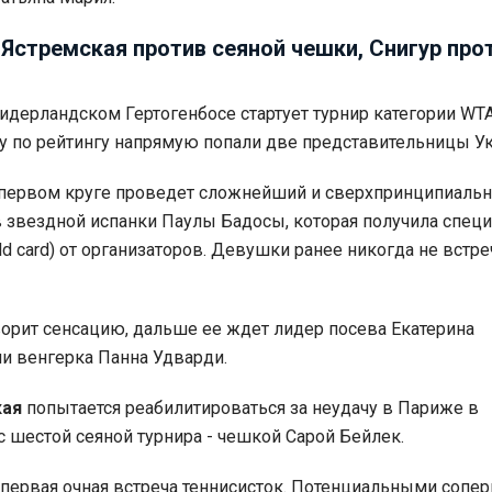
 Ястремская против сеяной чешки, Снигур про
идерландском Гертогенбосе стартует турнир категории WTA
у по рейтингу напрямую попали две представительницы У
первом круге проведет сложнейший и сверхпринципиаль
 звездной испанки Паулы Бадосы, которая получила спец
ld card) от организаторов. Девушки ранее никогда не встр
ворит сенсацию, дальше ее ждет лидер посева Екатерина
и венгерка Панна Удварди.
кая
попытается реабилитироваться за неудачу в Париже в
с шестой сеяной турнира - чешкой Сарой Бейлек.
 первая очная встреча теннисисток. Потенциальными сопе