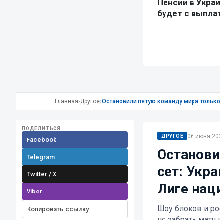
Главная
›
Другое
›
Остановили пятую команду мира только 
ПОДЕЛИТЬСЯ
06 июня 202
ДРУГОЕ
Facebook
Останови
Telegram
сет: Укр
Twitter / X
Лиге нац
Viber
Шоу блоков и ро
Копировать ссылку
но забрать матч 