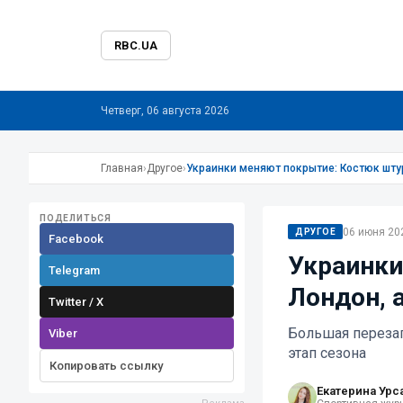
RBC.UA
Четверг, 06 августа 2026
Главная
›
Другое
›
Украинки меняют покрытие: Костюк шту
ПОДЕЛИТЬСЯ
06 июня 202
ДРУГОЕ
Facebook
Украинки
Telegram
Лондон, 
Twitter / X
Большая перезаг
Viber
этап сезона
Копировать ссылку
Екатерина Урс