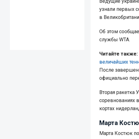
Ведущие украинс
узнали первых со
в Великобритани
Об этом сообща
службы WTA.
Читайте также:
величайших тенн
После завершен
официально пере
Вторая ракетка 
соревнованиях в
кортах нидерлан
Марта Костю
Марта Костюк по