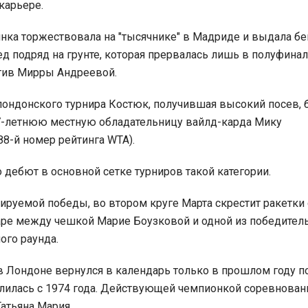
карьере.
нка торжествовала на "тысячнике" в Мадриде и выдала 
ед подряд на грунте, которая прервалась лишь в полуфина
тив Мирры Андреевой.
лондонского турнира Костюк, получившая высокий посев, 
7-летнюю местную обладательницу вайлд-карда Мику
88-й номер рейтинга WTA).
о дебют в основной сетке турниров такой категории.
зируемой победы, во втором круге Марта скрестит ракетки 
аре между чешкой Марие Боузковой и одной из победител
го раунда.
в Лондоне вернулся в календарь только в прошлом году п
длилась с 1974 года. Действующей чемпионкой соревнован
Татьяна Мария.