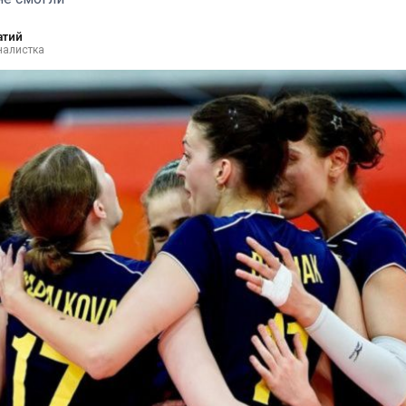
атий
налистка