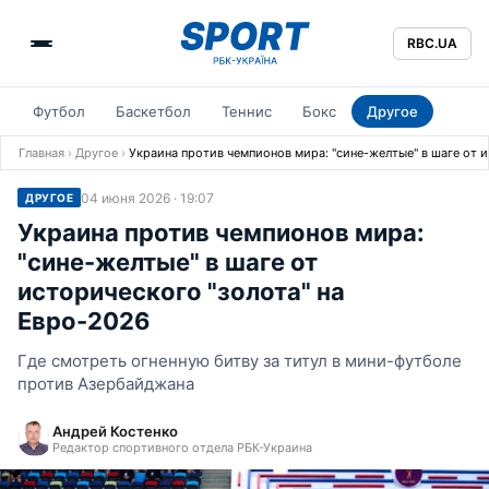
RBC.UA
Футбол
Баскетбол
Теннис
Бокс
Другое
Главная
›
Другое
›
Украина против чемпионов мира: "сине-желтые" в шаге от 
04 июня 2026 · 19:07
ДРУГОЕ
Украина против чемпионов мира:
"сине-желтые" в шаге от
исторического "золота" на
Евро-2026
Где смотреть огненную битву за титул в мини-футболе
против Азербайджана
Андрей Костенко
Редактор спортивного отдела РБК-Украина