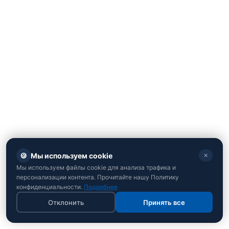
🍪
Мы используем cookie
✕
Мы используем файлы cookie для анализа трафика и
персонализации контента. Прочитайте нашу Политику
конфиденциальности.
Подробнее
Кто возглавляет список и где
Отклонить
Принять все
расположился Усик