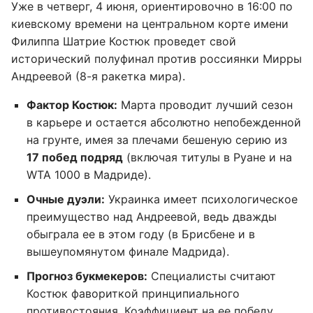
Уже в четверг, 4 июня, ориентировочно в 16:00 по
киевскому времени на центральном корте имени
Филиппа Шатрие Костюк проведет свой
исторический полуфинал против россиянки Мирры
Андреевой (8-я ракетка мира).
Фактор Костюк:
Марта проводит лучший сезон
в карьере и остается абсолютно непобежденной
на грунте, имея за плечами бешеную серию из
17 побед подряд
(включая титулы в Руане и на
WTA 1000 в Мадриде).
Очные дуэли:
Украинка имеет психологическое
преимущество над Андреевой, ведь дважды
обыграла ее в этом году (в Брисбене и в
вышеупомянутом финале Мадрида).
Прогноз букмекеров:
Специалисты считают
Костюк фавориткой принципиального
противостояния. Коэффициент на ее победу