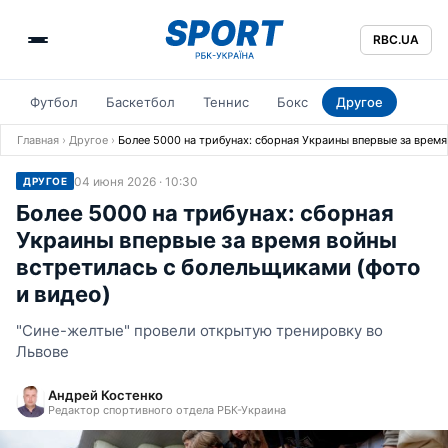
RBC.UA
Футбол
Баскетбол
Теннис
Бокс
Другое
Главная
›
Другое
›
Более 5000 на трибунах: сборная Украины впервые за врем
04 июня 2026 · 10:30
ДРУГОЕ
Более 5000 на трибунах: сборная
Украины впервые за время войны
встретилась с болельщиками (фото
и видео)
"Сине-желтые" провели открытую тренировку во
Львове
Андрей Костенко
Редактор спортивного отдела РБК-Украина