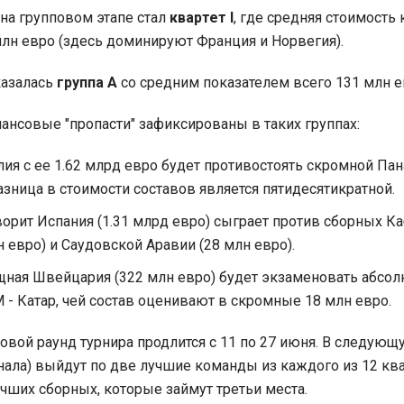
на групповом этапе стал
квартет I
, где средняя стоимость
млн евро (здесь доминируют Франция и Норвегия).
казалась
группа А
со средним показателем всего 131 млн е
нсовые "пропасти" зафиксированы в таких группах:
ия с ее 1.62 млрд евро будет противостоять скромной Пан
разница в стоимости составов является пятидесятикратной.
орит Испания (1.31 млрд евро) сыграет против сборных Ка
н евро) и Саудовской Аравии (28 млн евро).
ная Швейцария (322 млн евро) будет экзаменовать абсол
 - Катар, чей состав оценивают в скромные 18 млн евро.
овой раунд турнира продлится с 11 по 27 июня. В следующ
нала) выйдут по две лучшие команды из каждого из 12 ква
чших сборных, которые займут третьи места.