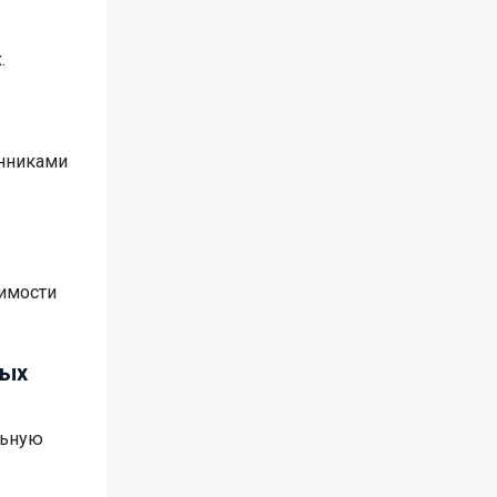
.
енниками
оимости
ных
льную