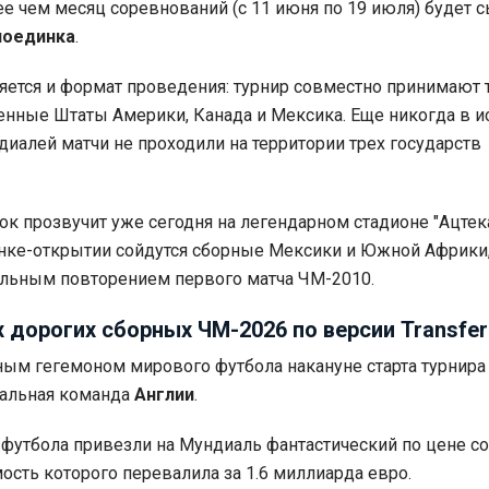
лее чем месяц соревнований (с 11 июня по 19 июля) будет 
поединка
.
ется и формат проведения: турнир совместно принимают 
енные Штаты Америки, Канада и Мексика. Еще никогда в и
иалей матчи не проходили на территории трех государств
ок прозвучит уже сегодня на легендарном стадионе "Ацтек
нке-открытии сойдутся сборные Мексики и Южной Африки,
альным повторением первого матча ЧМ-2010.
 дорогих сборных ЧМ-2026 по версии Transfe
ым гегемоном мирового футбола накануне старта турнира
нальная команда
Англии
.
футбола привезли на Мундиаль фантастический по цене со
ость которого перевалила за 1.6 миллиарда евро.