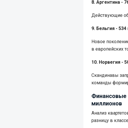
8. Аргентина - 
Действующие об
9. Бельгия - 534
Новое поколение
в европейских то
10. Норвегия - 
Скандинавы запр
команды формир
Финансовые 
миллионов
Анализ квартето
разницу в класс