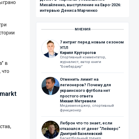
сыграно
Михайленко, выступление на Евро-2026:
интервью Дениса Марченко
три
МНЕНИЯ
стории
7 интриг перед новым сезоном
УПЛ
Кирилл Круторогов
Спортивный комментатор,
журналист, автор книги
а" в
"Бомбардир"
 что
Отменить лимит на
легионеров? Почему для
украинского футбола нет
rmarkt
простого ответа
Михаил Метревели
Медиаменеджер, спортивный
функционер
Леброн что-то знает, если
став,
отказался от денег "Лейкерс"
Дмитрий Базелевский
Баскетбольный тренер,