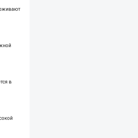
ерживают
Южной
тся в
сокой