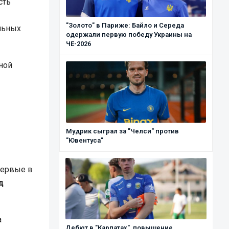
сть
"Золото" в Париже: Байло и Середа
альных
одержали первую победу Украины на
ЧЕ-2026
ной
-
Мудрик сыграл за "Челси" против
"Ювентуса"
первые в
д
а
Дебют в "Карпатах", повышение