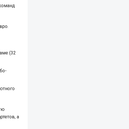
 команд
вро.
аме (32
бо-
ютного
ую
ртетов, а