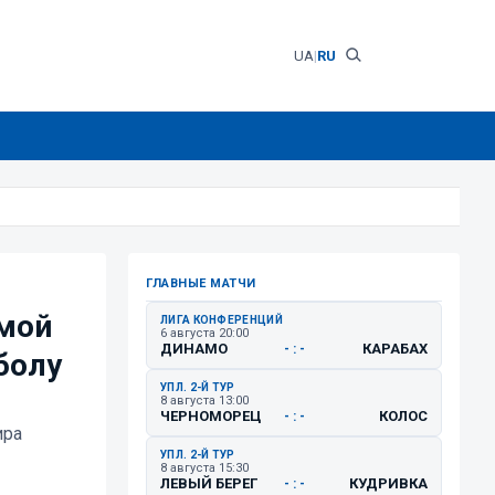
UA
|
RU
ГЛАВНЫЕ МАТЧИ
амой
ЛИГА КОНФЕРЕНЦИЙ
6 августа 20:00
ДИНАМО
КАРАБАХ
- : -
болу
УПЛ. 2-Й ТУР
8 августа 13:00
ЧЕРНОМОРЕЦ
КОЛОС
- : -
ира
УПЛ. 2-Й ТУР
8 августа 15:30
ЛЕВЫЙ БЕРЕГ
КУДРИВКА
- : -