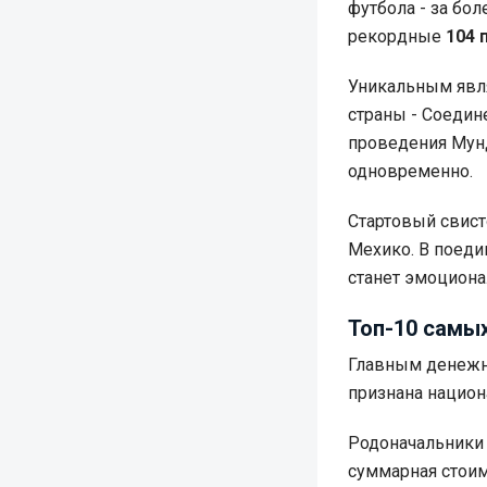
футбола - за бо
рекордные
104 
Уникальным явля
страны - Соедин
проведения Мунд
одновременно.
Стартовый свист
Мехико. В поеди
станет эмоцион
Топ-10 самых
Главным денежн
признана нацио
Родоначальники 
суммарная стоим