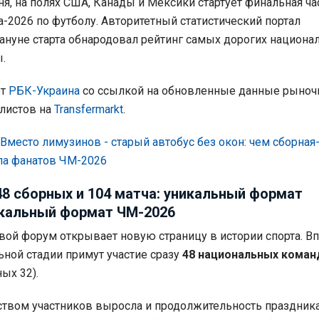
ня, на полях США, Канады и Мексики стартует финальная ча
-2026 по футболу. Авторитетный статистический портал
акануне старта обнародовал рейтинг самых дорогих национ
.
ет
РБК-Украина
со ссылкой на обновленные данные рыноч
листов на
Transfermarkt
.
Вместо лимузинов - старый автобус без окон: чем сборная
ла фанатов ЧМ-2026
48 сборных и 104 матча: уникальный формат
икальный формат ЧМ-2026
й форум открывает новую страницу в истории спорта. В
ьной стадии примут участие сразу
48 национальных коман
ых 32).
ством участников выросла и продолжительность праздник