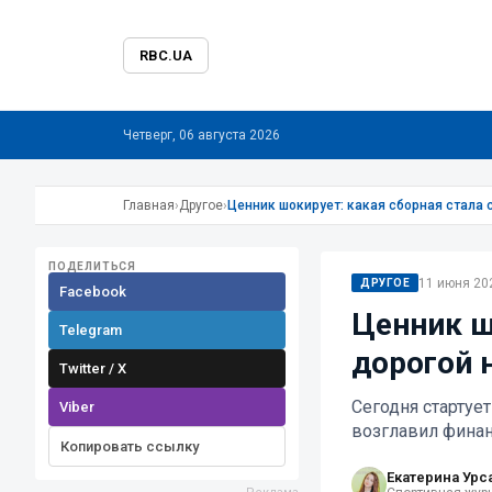
RBC.UA
Четверг, 06 августа 2026
Главная
›
Другое
›
Ценник шокирует: какая сборная стала 
ПОДЕЛИТЬСЯ
11 июня 202
ДРУГОЕ
Facebook
Ценник ш
Telegram
дорогой 
Twitter / X
Сегодня стартует
Viber
возглавил финан
Копировать ссылку
Екатерина Урс