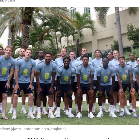
налистка
тболу (фото: instagram.com/england)