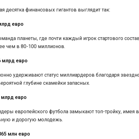
я десятка финансовых гигантов выглядит так:
 млрд евро
оманда планеты, где почти каждый игрок стартового соста
ее чем в 80-100 миллионов.
36 млрд евро
ионно удерживают статус миллиардеров благодаря звездн
ероятной глубине скамейки запасных.
1 млрд евро
еры европейского футбола замыкают топ-тройку, имея в
вную и дорогую молодежь.
 865 млн евро