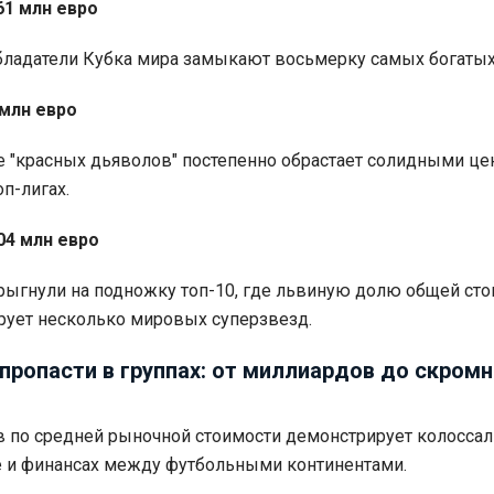
761 млн евро
ладатели Кубка мира замыкают восьмерку самых богатых
 млн евро
 "красных дьяволов" постепенно обрастает солидными ц
п-лигах.
504 млн евро
ыгнули на подножку топ-10, где львиную долю общей ст
ует несколько мировых суперзвезд.
пропасти в группах: от миллиардов до скром
в по средней рыночной стоимости демонстрирует колосса
е и финансах между футбольными континентами.