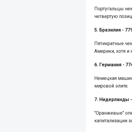
Португальцы нем
четвертую позиц
5. Бразилия - 77
Пятикратные че
Америки, хотя и
6. Германия - 7
Немецкая машина
мировой элите.
7. Нидерланды -
"Оранжевые" оп
капитализации з