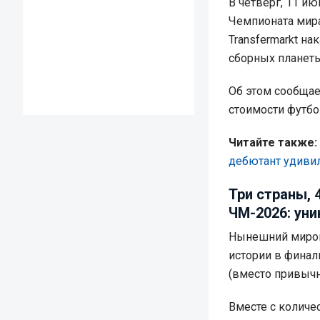
В четверг, 11 ию
Чемпионата мира
Transfermarkt н
сборных планеты
Об этом сообща
стоимости футбо
Читайте также:
дебютант удиви
Три страны, 
ЧМ-2026: ун
Нынешний мирово
истории в финал
(вместо привычн
Вместе с количе