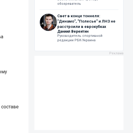
обозреватель
Свет в конце тоннеля:
"Динамо", "Полесье" и ЛНЗ не
расстроили в еврокубках
Даниил Вереитин
ва
Руководитель спортивной
редакции РБК-Украина
ому
 составе