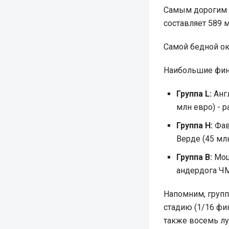
Самым дорогим 
составляет 589 
Самой бедной о
Наибольшие фина
Группа L:
Англ
млн евро) - 
Группа H:
Фав
Верде (45 мл
Группа B:
Мощ
андердога ЧМ
Напомним, групп
стадию (1/16 фи
также восемь лу