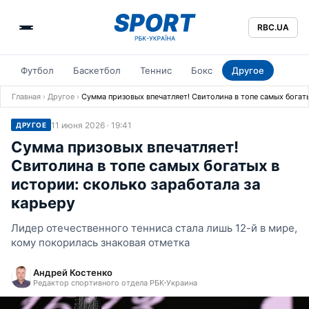
RBC.UA
Футбол
Баскетбол
Теннис
Бокс
Другое
Главная
›
Другое
›
Сумма призовых впечатляет! Свитолина в топе самых богаты
11 июня 2026 · 19:41
ДРУГОЕ
Сумма призовых впечатляет!
Свитолина в топе самых богатых в
истории: сколько заработала за
карьеру
Лидер отечественного тенниса стала лишь 12-й в мире,
кому покорилась знаковая отметка
Андрей Костенко
Редактор спортивного отдела РБК-Украина