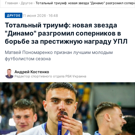
Главная
›
Другое
›
Тотальный триумф: новая звезда "Динамо" разгромил сопер
11 июня 2026 · 16:48
ДРУГОЕ
Тотальный триумф: новая звезда
"Динамо" разгромил соперников в
борьбе за престижную награду УПЛ
Матвей Пономаренко признан лучшим молодым
футболистом сезона
Андрей Костенко
Редактор спортивного отдела РБК-Украина