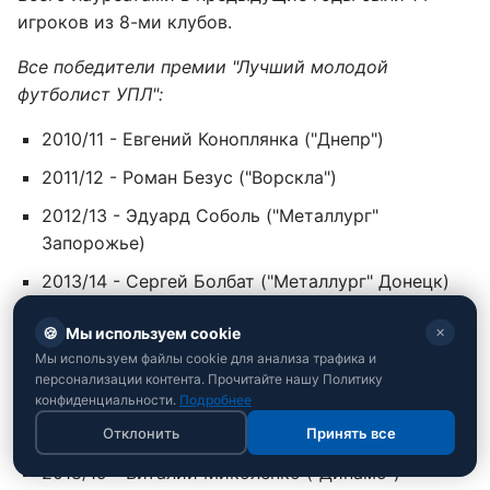
игроков из 8-ми клубов.
Все победители премии "Лучший молодой
футболист УПЛ":
2010/11 - Евгений Коноплянка ("Днепр")
2011/12 - Роман Безус ("Ворскла")
2012/13 - Эдуард Соболь ("Металлург"
Запорожье)
2013/14 - Сергей Болбат ("Металлург" Донецк)
2014/15 - Валерий Лучкевич ("Днепр")
🍪
Мы используем cookie
✕
2015/16 - Виктор Коваленко ("Шахтер")
Мы используем файлы cookie для анализа трафика и
персонализации контента. Прочитайте нашу Политику
2016/17 - Артем Довбик ("Днепр")
конфиденциальности.
Подробнее
2017/18 - Виктор Цыганков ("Динамо")
Отклонить
Принять все
2018/19 - Виталий Миколенко ("Динамо")