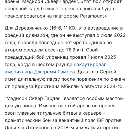
арены "Мэдисон Сквер Гарден". Этот бой откроет
основной кард большого вечера бокса и будет
транслироваться на платформе Paramount+.
Для Деревянченко (16-6, 11 КО) это возвращение в
средний дивизион, где он не выступал с июля 2022
года, проведя последние четыре поединка во
втором среднем весе (до 76,2 кг). Свой
предыдущий бой украинец провел 1 июля 2025
года, когда в шестом раунде
нокаутировал
американца Джереми Рамоса
. До этого Сергей
имел длительную паузу после поражения по очкам
от француза Кристиана Мбилли в августе 2024-го.
"Мэдисон Сквер Гарден" является особым местом
для украинца. Именно на этой арене он провел
свои главные титульные битвы в карьере -
драматический бой за вакантный пояс IBF против
Дэниела Джейкобса в 2018-м и мегафайт против