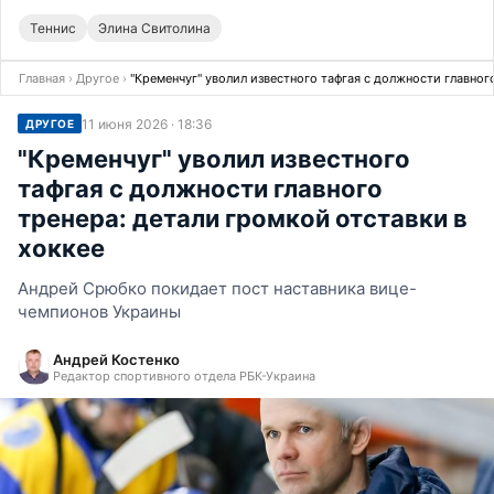
Теннис
Элина Свитолина
Главная
›
Другое
›
"Кременчуг" уволил известного тафгая с должности главног
11 июня 2026 · 18:36
ДРУГОЕ
"Кременчуг" уволил известного
тафгая с должности главного
тренера: детали громкой отставки в
хоккее
Андрей Срюбко покидает пост наставника вице-
чемпионов Украины
Андрей Костенко
Редактор спортивного отдела РБК-Украина