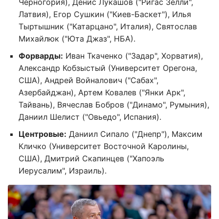
Черногория), Денис Лукашов ("Ригас Зелли",
Латвия), Егор Сушкин ("Киев-Баскет"), Илья
Тыртышник ("Катарцано", Италия), Святослав
Михайлюк ("Юта Джаз", НБА).
Форварды:
Иван Ткаченко ("Задар", Хорватия),
Александр Кобзыстый (Университет Орегона,
США), Андрей Войналович ("Сабах",
Азербайджан), Артем Ковалев ("Янки Арк",
Тайвань), Вячеслав Бобров ("Динамо", Румыния),
Даниил Шелист ("Овьедо", Испания).
Центровые:
Даниил Сипало ("Днепр"), Максим
Кличко (Университет Восточной Каролины,
США), Дмитрий Скапинцев ("Хапоэль
Иерусалим", Израиль).