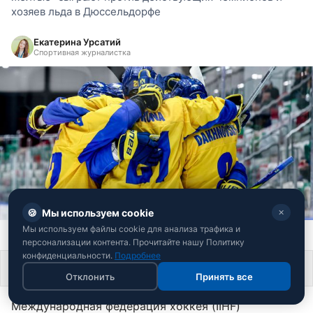
хозяев льда в Дюссельдорфе
Екатерина Урсатий
Спортивная журналистка
🍪
Мы используем cookie
✕
Мы используем файлы cookie для анализа трафика и
Сборная Украины по хоккею (фото: fhu.com.ua)
персонализации контента. Прочитайте нашу Политику
конфиденциальности.
Подробнее
Поделиться
Отклонить
Принять все
Международная федерация хоккея (IIHF)