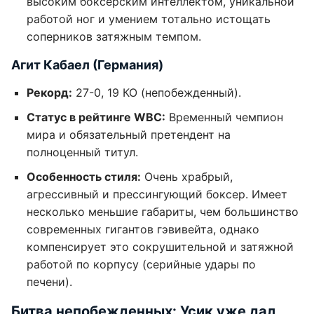
высоким боксерским интеллектом, уникальной
работой ног и умением тотально истощать
соперников затяжным темпом.
Агит Кабаел (Германия)
Рекорд:
27-0, 19 КО (непобежденный).
Статус в рейтинге WBC:
Временный чемпион
мира и обязательный претендент на
полноценный титул.
Особенность стиля:
Очень храбрый,
агрессивный и прессингующий боксер. Имеет
несколько меньшие габариты, чем большинство
современных гигантов гэвивейта, однако
компенсирует это сокрушительной и затяжной
работой по корпусу (серийные удары по
печени).
Битва непобежденных: Усик уже дал