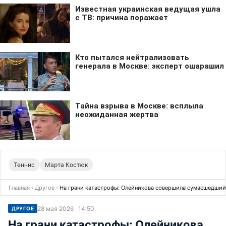
Теннис
Марта Костюк
Главная
›
Другое
›
На грани катастрофы: Олейникова совершила сумасшедший 
28 мая 2026 · 14:50
ДРУГОЕ
На грани катастрофы: Олейникова