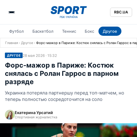
RBC.UA
Футбол
Баскетбол
Теннис
Бокс
Другое
Главная
›
Другое
›
Форс-мажор в Париже: Костюк снялась с Ролан Гаррос в па
28 мая 2026 · 15:32
ДРУГОЕ
Форс-мажор в Париже: Костюк
снялась с Ролан Гаррос в парном
разряде
Украинка потеряла партнершу перед топ-матчем, но
теперь полностью сосредоточится на соло
Екатерина Урсатий
Спортивная журналистка