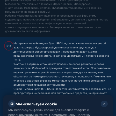
рекламных материалов ответственность несет рекламодатель.
Материалы, отмеченные плашками «Пресс-релиз», «Спецпроект»,
«Партнерский материал», «Promo», «Благотворительность» и «Резонанс»,
размещаются на правах рекламы.
Рубрика «Новости компании» является информационным форматом,
содержащим новости, сообщения и объявления, связанные с деятельностью
компаний, и основывается на информации, предоставленной
соответствующими компаниями. Редакция не несет ответственности за
достоверность такой информации.
Материалы онлайн-медиа Sport RBC.UA, содержащие информацию об
21+
азартных играх, букмекерской деятельности или других видах
деятельности в сфере организации и проведения азартных игр,
предназначены исключительно для лиц, достигших 21-летнего возраста
(21+).
Участие в азартных играх может повлечь за собой развитие игровой
зависимости. Соблюдайте принципы ответственной игры. При появлении
первых признаков игровой зависимости рекомендуется немедленно
обратиться за помощью к соответствующему специалисту. Помните, что
участие в азартных играх не может являться источником дохода или
альтернативой трудовой деятельности.
Онлайн-медиа Sport RBC.UA не является организатором азартных игр, не
проводит игры на реальные или виртуальные средства, не принимает
ставки и не принимает платежи, связанные с азартными играми,
букмекерской деятельностью или тотализаторами. Любые материалы,
🍪
Мы используем cookie
✕
содержащие информацию об азартных играх, букмекерах или других
Мы используем файлы cookie для анализа трафика и
связанных сервисах, носят исключительно информационный характер и
не являются призывом к участию в азартных играх.
персонализации контента. Прочитайте нашу Политику