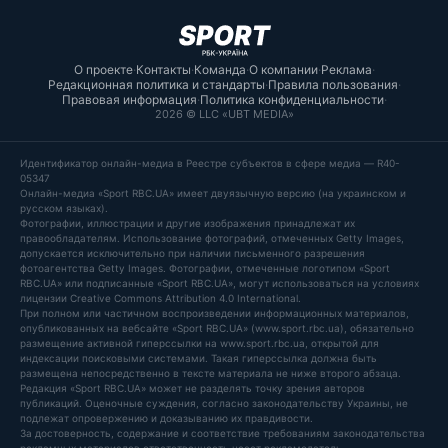
О проекте
·
Контакты
·
Команда
·
О компании
·
Реклама
·
Редакционная политика и стандарты
·
Правила пользования
·
Правовая информация
·
Политика конфиденциальности
·
2026 © LLC «UBT MEDIA»
Идентификатор онлайн-медиа в Реестре субъектов в сфере медиа — R40-
05347
Онлайн-медиа «Sport RBC.UA» имеет двуязычную версию (на украинском и
русском языках).
Фотографии, иллюстрации и другие изображения принадлежат их
правообладателям. Использование фотографий, отмеченных Getty Images,
допускается исключительно при наличии письменного разрешения
фотоагентства Getty Images. Фотографии, отмеченные логотипом «Sport
RBC.UA» или подписанные «Sport RBC.UA», могут использоваться на условиях
лицензии Creative Commons Attribution 4.0 International.
При полном или частичном воспроизведении информационных материалов,
опубликованных на вебсайте «Sport RBC.UA» (www.sport.rbc.ua), обязательно
размещение активной гиперссылки на www.sport.rbc.ua, открытой для
индексации поисковыми системами. Такая гиперссылка должна быть
размещена непосредственно в тексте материала не ниже второго абзаца.
Редакция «Sport RBC.UA» может не разделять точку зрения авторов
публикаций. Оценочные суждения, согласно законодательству Украины, не
подлежат опровержению и доказыванию их правдивости.
За достоверность, содержание и соответствие требованиям законодательства