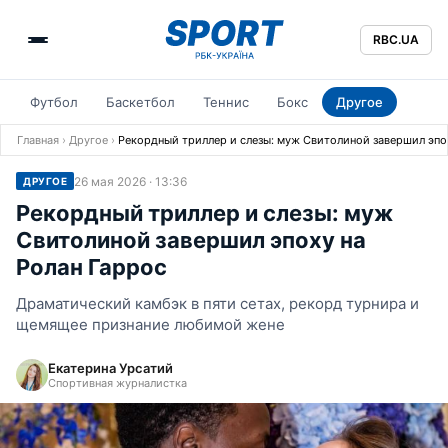
RBC.UA
Футбол
Баскетбол
Теннис
Бокс
Другое
Главная
›
Другое
›
Рекордный триллер и слезы: муж Свитолиной завершил эпох
26 мая 2026 · 13:36
ДРУГОЕ
Рекордный триллер и слезы: муж
Свитолиной завершил эпоху на
Ролан Гаррос
Драматический камбэк в пяти сетах, рекорд турнира и
щемящее признание любимой жене
Екатерина Урсатий
Спортивная журналистка