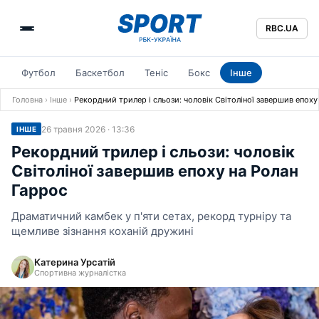
RBC.UA
Футбол
Баскетбол
Теніс
Бокс
Інше
Головна
›
Інше
›
Рекордний трилер і сльози: чоловік Світоліної завершив епоху
26 травня 2026 · 13:36
ІНШЕ
Рекордний трилер і сльози: чоловік
Світоліної завершив епоху на Ролан
Гаррос
Драматичний камбек у п'яти сетах, рекорд турніру та
щемливе зізнання коханій дружині
Катерина Урсатій
Спортивна журналістка