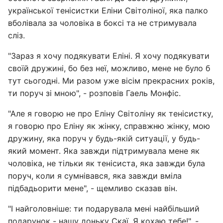
української тенісистки Еліни Світоліної, яка палко
вболівала за чоловіка в боксі та не стримувала
сліз.
"Зараз я хочу подякувати Еліні. Я хочу подякувати
своїй дружині, бо без неї, можливо, мене не було б
тут сьогодні. Ми разом уже вісім прекрасних років,
ти поруч зі мною", - розповів Гаель Монфіс.
"Але я говорю не про Еліну Світоліну як тенісистку,
я говорю про Еліну як жінку, справжню жінку, мою
дружину, яка поруч у будь-якій ситуації, у будь-
який момент. Яка завжди підтримувала мене як
чоловіка, не тільки як тенісиста, яка завжди була
поруч, коли я сумнівався, яка завжди вміла
підбадьорити мене", - щемливо сказав він.
"І найголовніше: ти подарувала мені найбільший
подарунок - нашу доньку Скаї. Я кохаю тебе!", -