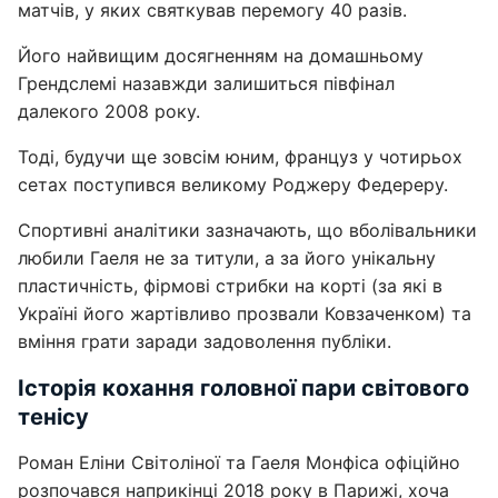
матчів, у яких святкував перемогу 40 разів.
Його найвищим досягненням на домашньому
Грендслемі назавжди залишиться півфінал
далекого 2008 року.
Тоді, будучи ще зовсім юним, француз у чотирьох
сетах поступився великому Роджеру Федереру.
Спортивні аналітики зазначають, що вболівальники
любили Гаеля не за титули, а за його унікальну
пластичність, фірмові стрибки на корті (за які в
Україні його жартівливо прозвали Ковзаченком) та
вміння грати заради задоволення публіки.
Історія кохання головної пари світового
тенісу
Роман Еліни Світоліної та Гаеля Монфіса офіційно
розпочався наприкінці 2018 року в Парижі, хоча