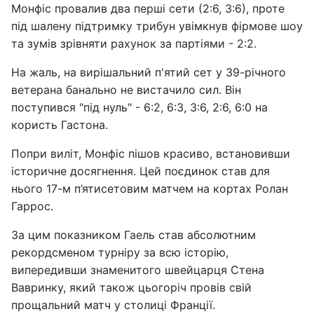
Монфіс провалив два перші сети (2:6, 3:6), проте
під шалену підтримку трибун увімкнув фірмове шоу
та зумів зрівняти рахунок за партіями - 2:2.
На жаль, на вирішальний п'ятий сет у 39-річного
ветерана банально не вистачило сил. Він
поступився "під нуль" - 6:2, 6:3, 3:6, 2:6, 6:0 на
користь Гастона.
Попри виліт, Монфіс пішов красиво, встановивши
історичне досягнення. Цей поєдинок став для
нього 17-м п’ятисетовим матчем на кортах Ролан
Гаррос.
За цим показником Гаель став абсолютним
рекордсменом турніру за всю історію,
випередивши знаменитого швейцарця Стена
Вавринку, який також цьогоріч провів свій
прощальний матч у столиці Франції.