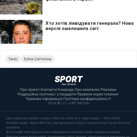
Теніс
Еліна Світоліна
Про проєкт
·
Контакти
·
Команда
·
Про компанію
·
Реклама
·
Редакційна політика і стандарти
·
Правила користування
·
Правова інформація
·
Політика конфіденційності
·
2026 © LLC «UBT MEDIA»
Ідентифікатор онлайн-медіа в Реєстрі суб’єктів у сфері медіа — R40-05347
Онлайн-медіа «Sport RBC.UA» має двомовну версію (українською та російською
мовами).
Фотографії, ілюстрації та інші зображення належать їхнім правовласникам.
Використання фотографій, позначених Getty Images, допускається виключно за