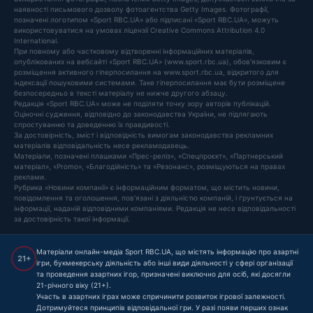
наявності письмового дозволу фотоагентства Getty Images. Фотографії,
позначені логотипом «Sport RBC.UA» або підписані «Sport RBC.UA», можуть
використовуватися на умовах ліцензії Creative Commons Attribution 4.0
International.
При повному або частковому відтворенні інформаційних матеріалів,
опублікованих на вебсайті «Sport RBC.UA» (www.sport.rbc.ua), обов'язковим є
розміщення активного гіперпосилання на www.sport.rbc.ua, відкритого для
індексації пошуковими системами. Таке гіперпосилання має бути розміщене
безпосередньо в тексті матеріалу не нижче другого абзацу.
Редакція «Sport RBC.UA» може не поділяти точку зору авторів публікацій.
Оціночні судження, відповідно до законодавства України, не підлягають
спростуванню та доведенню їх правдивості.
За достовірність, зміст і відповідність вимогам законодавства рекламних
матеріалів відповідальність несе рекламодавець.
Матеріали, позначені плашками «Прес-реліз», «Спецпроєкт», «Партнерський
матеріал», «Promo», «Благодійність» та «Резонанс», розміщуються на правах
реклами.
Рубрика «Новини компанії» є інформаційним форматом, що містить новини,
повідомлення та оголошення, пов'язані з діяльністю компаній, і ґрунтується на
інформації, наданій відповідними компаніями. Редакція не несе відповідальності
за достовірність такої інформації.
Матеріали онлайн-медіа Sport RBC.UA, що містять інформацію про азартні
21+
ігри, букмекерську діяльність або інші види діяльності у сфері організації
та проведення азартних ігор, призначені виключно для осіб, які досягли
21-річного віку (21+).
Участь в азартних іграх може спричинити розвиток ігрової залежності.
Дотримуйтеся принципів відповідальної гри. У разі появи перших ознак