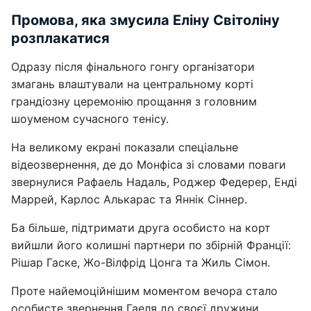
Промова, яка змусила Еліну Світоліну
розплакатися
Одразу після фінального гонгу організатори
змагань влаштували на центральному корті
грандіозну церемонію прощання з головним
шоуменом сучасного тенісу.
На великому екрані показали спеціальне
відеозвернення, де до Монфіса зі словами поваги
звернулися Рафаель Надаль, Роджер Федерер, Енді
Маррей, Карлос Алькарас та Яннік Сіннер.
Ба більше, підтримати друга особисто на корт
вийшли його колишні партнери по збірній Франції:
Рішар Гаске, Жо-Вілфрід Цонга та Жиль Сімон.
Проте найемоційнішим моментом вечора стало
особисте звернення Гаеля до своєї дружини,