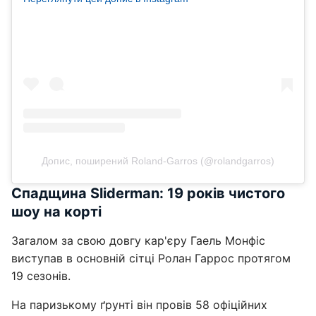
Допис, поширений Roland-Garros (@rolandgarros)
Спадщина Sliderman: 19 років чистого
шоу на корті
Загалом за свою довгу кар'єру Гаель Монфіс
виступав в основній сітці Ролан Гаррос протягом
19 сезонів.
На паризькому ґрунті він провів 58 офіційних