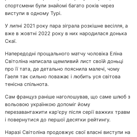
спортсмени були знайомі багато років через
виступи в одному Турі.
У липні 2021 року пара зіграла розкішне весілля, а
вже в жовтні 2022 року в них народилася донька
Скаї.
Напередодні прощального матчу чоловіка Еліна
Світоліна написала щемливий лист своїй доньці
про її тата, де детально пояснила малечі, чому
Гаеля так сильно поважає і любить уся світова
тенісна спільнота.
Сам француз раніше наголошував, що саме шлюб з
вольовою українкою допоміг йому
перезавантажити кар'єру після серії важких травм
і повернутися до першої десятки рейтингу.
Наразі Світоліна продовжує свої власні виступи на