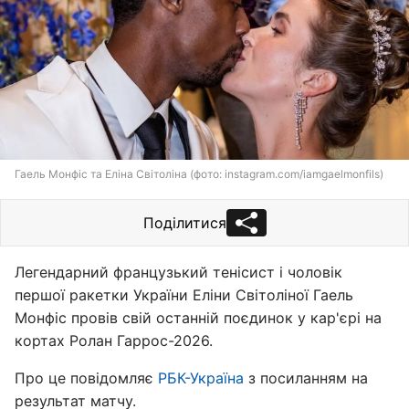
Гаель Монфіс та Еліна Світоліна (фото: instagram.com/iamgaelmonfils)
Поділитися
Легендарний французький тенісист і чоловік
першої ракетки України Еліни Світоліної Гаель
Монфіс провів свій останній поєдинок у кар'єрі на
кортах Ролан Гаррос-2026.
Про це повідомляє
РБК-Україна
з посиланням на
результат матчу.