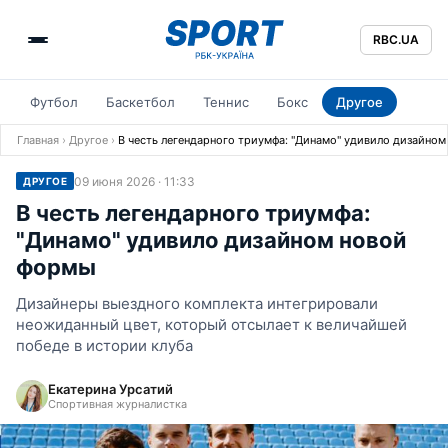
RBC.UA
Футбол
Баскетбол
Теннис
Бокс
Другое
Главная
›
Другое
›
В честь легендарного триумфа: "Динамо" удивило дизайно
09 июня 2026 · 11:33
ДРУГОЕ
В честь легендарного триумфа:
"Динамо" удивило дизайном новой
формы
Дизайнеры выездного комплекта интегрировали
неожиданный цвет, который отсылает к величайшей
победе в истории клуба
Екатерина Урсатий
Спортивная журналистка