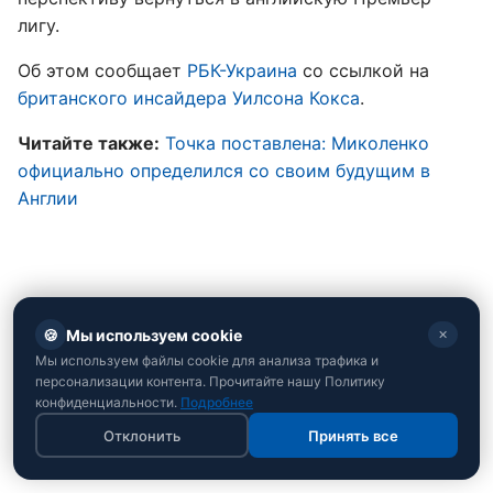
лигу.
Об этом сообщает
РБК-Украина
со ссылкой на
британского инсайдера Уилсона Кокса
.
Читайте также:
Точка поставлена: Миколенко
официально определился со своим будущим в
Англии
🍪
Мы используем cookie
✕
Мы используем файлы cookie для анализа трафика и
персонализации контента. Прочитайте нашу Политику
конфиденциальности.
Подробнее
Отклонить
Принять все