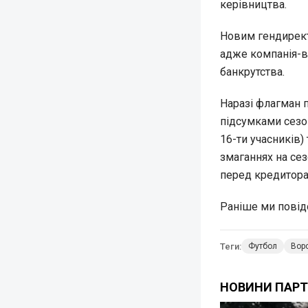
керівництва.
Новим гендирект
адже компанія-в
банкрутства.
Наразі флагман п
підсумками сезон
16-ти учасників)
змаганнях на сез
перед кредиторам
Раніше ми пові
Теги:
Футбол
Вор