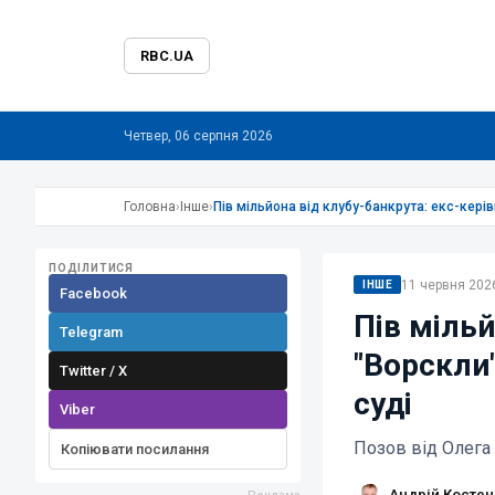
RBC.UA
Четвер, 06 серпня 2026
Головна
›
Інше
›
Пів мільйона від клубу-банкрута: екс-кері
ПОДІЛИТИСЯ
11 червня 2026
ІНШЕ
Facebook
Пів мільй
Telegram
"Ворскли
Twitter / X
суді
Viber
Позов від Олега
Копіювати посилання
Андрій Костен