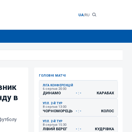
UA
|
RU
ГОЛОВНІ МАТЧІ
вник
ЛІГА КОНФЕРЕНЦІЙ
6 серпня 20:00
ДИНАМО
КАРАБАХ
- : -
нду в
УПЛ. 2-Й ТУР
8 серпня 13:00
ЧОРНОМОРЕЦЬ
КОЛОС
- : -
 футболу
УПЛ. 2-Й ТУР
8 серпня 15:30
ЛІВИЙ БЕРЕГ
КУДРІВКА
- : -