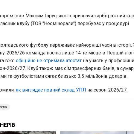
ором став Максим Гарус, якого призначил арбітражний кер
ласник клубу (ТОВ "Неомінерали") перебуває у процедурі
олтавського футболу переживає найчорніші часи в історії. 
у-2025/26 команда посіла лише 14-те місце в Першій лізі 
 та вже
офіційно не отримала атестат
на участь у професійн
он-2026/27. Клуб також має сім трансферних банів, а сума
и та футболістами сягає близько 3,5 мільйонів доларів.
домили,
як виглядає повний склад УПЛ
на сезон-2026/27.
скла