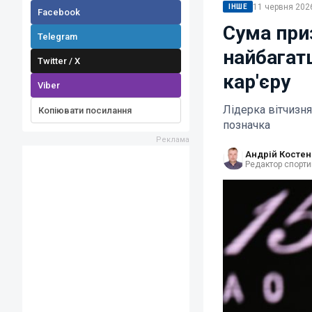
11 червня 2026
ІНШЕ
Facebook
Сума приз
Telegram
найбагатш
Twitter / X
кар'єру
Viber
Лідерка вітчизня
Копіювати посилання
позначка
Андрій Костен
Редактор спорти