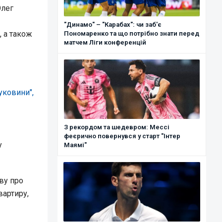
Олег
"Динамо" – "Карабах": чи заб'є
, а також
Пономаренко та що потрібно знати перед
матчем Ліги конференцій
уковини",
З рекордом та шедевром: Мессі
феєрично повернувся у старт "Інтер
у
Маямі"
ву про
вартиру,