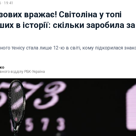
 · 19:41
ових вражає! Світоліна у топі
их в історії: скільки заробила за
ного тенісу стала лише 12-ю в світі, кому підкорилася знак
ко
вного відділу РБК-Україна