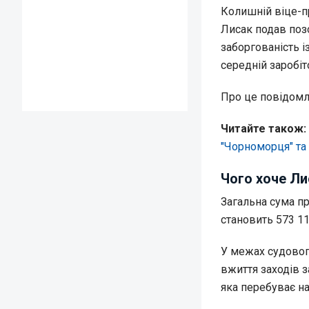
Колишній віце-п
Лисак подав поз
заборгованість і
середній заробіт
Про це повідом
Читайте також:
"Чорноморця" та 
Чого хоче Ли
Загальна сума п
становить 573 11
У межах судовог
вжиття заходів з
яка перебуває на