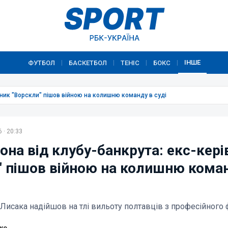
ІНШЕ
ФУТБОЛ
БАСКЕТБОЛ
ТЕНІС
БОКС
|
|
|
|
вник "Ворскли" пішов війною на колишню команду в суді
 · 20:33
она від клубу-банкрута: екс-кері
" пішов війною на колишню кома
 Лисака надійшов на тлі вильоту полтавців з професійного
ко