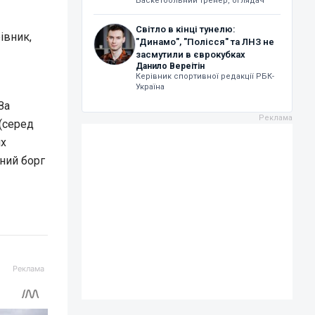
Баскетбольний тренер, оглядач
Світло в кінці тунелю:
івник,
"Динамо", "Полісся" та ЛНЗ не
засмутили в єврокубках
Данило Вереітін
Керівник спортивної редакції РБК-
Україна
За
(серед
их
рний борг