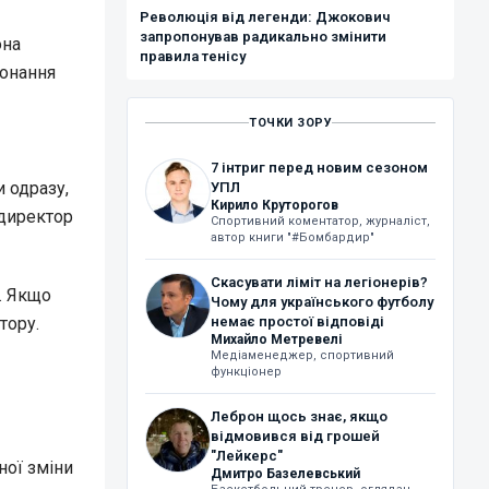
Революція від легенди: Джокович
запропонував радикально змінити
она
правила тенісу
конання
ТОЧКИ ЗОРУ
7 інтриг перед новим сезоном
 одразу,
УПЛ
Кирило Круторогов
ндиректор
Спортивний коментатор, журналіст,
автор книги "#Бомбардир"
Скасувати ліміт на легіонерів?
. Якщо
Чому для українського футболу
тору.
немає простої відповіді
Михайло Метревелі
Медіаменеджер, спортивний
функціонер
Леброн щось знає, якщо
відмовився від грошей
"Лейкерс"
ної зміни
Дмитро Базелевський