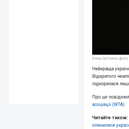
Еліна Світоліна (фото:
Найкраща українс
Відкритого чемпі
підкорялася лиш
Про це повідом
асоціації (WTA)
.
Читайте також:
опинилися украї