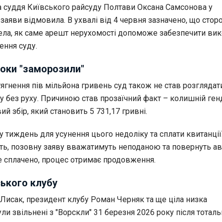
 суддя Київського райсуду Полтави Оксана Самсонова у
 заяви відмовила. В ухвалі від 4 червня зазначено, що стор
ела, як саме арешт нерухомості допоможе забезпечити ви
ення суду.
оки "заморозили"
ягнення пів мільйона гривень суд також не став розглядати
 без руху. Причиною став прозаїчний факт – колишній ге
ий збір, який становить 5 731,17 гривні.
 тиждень для усунення цього недоліку та сплати квитанції
уть, позовну заяву вважатимуть неподаною та повернуть ав
е сплачено, процес отримає продовження.
ького клубу
 Лисак, президент клубу Роман Черняк та ще ціла низка
ули звільнені з "Ворскли" 31 березня 2026 року після тоталь