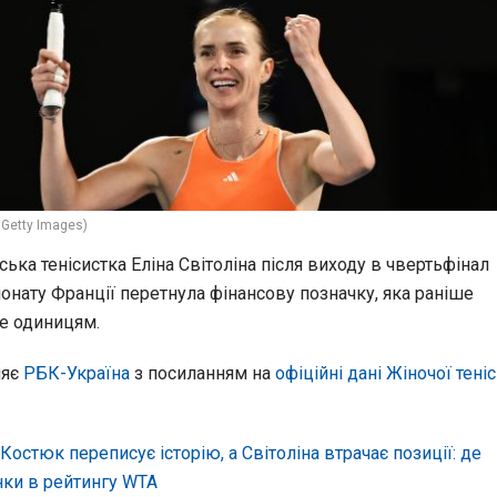
 Getty Images)
ька тенісистка Еліна Світоліна після виходу в чвертьфінал
онату Франції перетнула фінансову позначку, яка раніше
е одиницям.
ляє
РБК-Україна
з посиланням на
офіційні дані Жіночої теніс
Костюк переписує історію, а Світоліна втрачає позиції: де
нки в рейтингу WTA