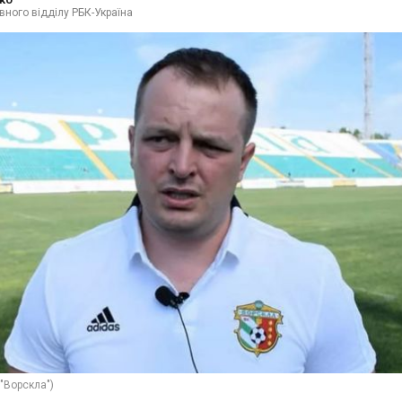
вного відділу РБК-Україна
"Ворскла")