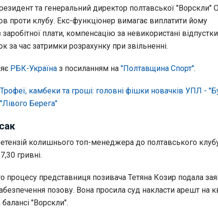
резидент та генеральний директор полтавської "Ворскли" 
ов проти клубу. Екс-функціонер вимагає виплатити йому
з заробітної плати, компенсацію за невикористані відпустки
ок за час затримки розрахунку при звільненні.
ляє
РБК-Україна
з посиланням на
"Полтавщина Спорт"
.
Трофеї, камбеки та гроші: головні фішки новачків УПЛ - "Б
"Лівого Берега"
сак
ретензій колишнього топ-менеджера до полтавського клуб
7,30 гривні.
о процесу представниця позивача Тетяна Козир подала зая
абезпечення позову. Вона просила суд накласти арешт на к
 балансі "Ворскли".