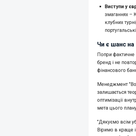
Виступи у єв
змаганнях – К
клубних турні
португальські
Чи є шанс на
Попри фактичне з
бренд і не повто
фінансового банк
Менеджмент "Вор
залишається тео
оптимізації внут
мета цього план
"Дякуємо всім у
Віримо в краще і