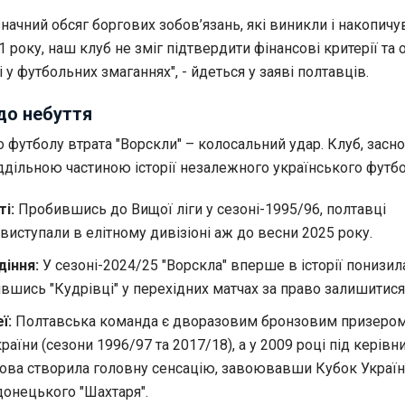
значний обсяг боргових зобов’язань, які виникли і накопич
 року, наш клуб не зміг підтвердити фінансові критерії та
і у футбольних змаганнях", - йдеться у заяві полтавців.
до небуття
 футболу втрата "Ворскли" – колосальний удар. Клуб, засн
іддільною частиною історії незалежного українського футбо
ті:
Пробившись до Вищої ліги у сезоні-1995/96, полтавці
иступали в елітному дивізіоні аж до весни 2025 року.
діння:
У сезоні-2024/25 "Ворскла" вперше в історії понизил
ившись "Кудрівці" у перехідних матчах за право залишитися
ї:
Полтавська команда є дворазовим бронзовим призеро
раїни (сезони 1996/97 та 2017/18), а у 2009 році під керів
ва створила головну сенсацію, завоювавши Кубок Україн
донецького "Шахтаря".