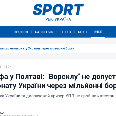
ІНШЕ
ФУТБОЛ
БАСКЕТБОЛ
ТЕНІС
БОКС
|
|
|
|
или до чемпіонату України через мільйонні борги
 · 14:24
а у Полтаві: "Ворсклу" не допус
нату України через мільйонні бо
ка України та дворазовий призер УПЛ не пройшов атестац
ко