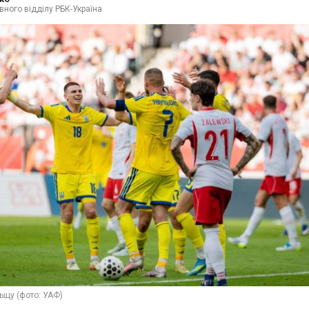
вного відділу РБК-Україна
ьщу (фото: УАФ)