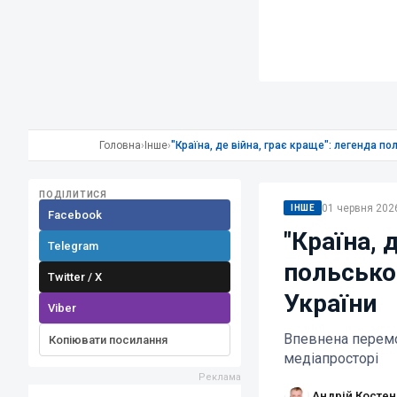
Головна
›
Інше
›
"Країна, де війна, грає краще": легенда п
ПОДІЛИТИСЯ
01 червня 2026
ІНШЕ
Facebook
"Країна, 
Telegram
польсько
Twitter / X
України
Viber
Впевнена перемо
Копіювати посилання
медіапросторі
Андрій Костен