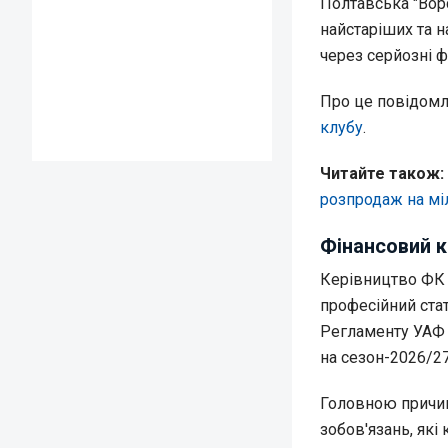
Полтавська "Ворс
найстаріших та н
через серйозні ф
Про це повідом
клубу
.
Читайте також:
розпродаж на мі
Фінансовий к
Керівництво ФК 
професійний стат
Регламенту УАФ т
на сезон-2026/27
Головною причин
зобов'язань, які