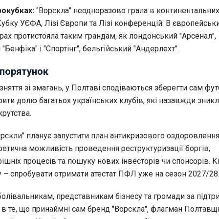
рокубках:
"Ворскла" неодноразово грала в континентальни
убку УЄФА, Лізі Європи та Лізі конференцій. В європейськ
рах протистояла таким грандам, як лондонський "Арсенал",
 "Бенфіка" і "Спортінг", бельгійський "Андерлехт".
 порятунок
няття зі змагань, у Полтаві сподіваються зберегти сам фу
рити долю багатьох українських клубів, які назавжди зникл
рутства.
скли" планує запустити план антикризового оздоровлення.
ретична можливість проведення реструктуризації боргів,
рішніх процесів та пошуку нових інвесторів чи спонсорів. 
у – спробувати отримати атестат ПФЛ уже на сезон 2027/28
болівальникам, представникам бізнесу та громади за підтр
 в те, що принаймні сам бренд "Ворскла", флагман Полтавщ