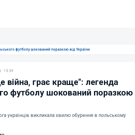
ольського футболу шокований поразкою від України
 · 13:39
де війна, грає краще": легенда
го футболу шокований поразкою 
га українців викликала хвилю обурення в польському
ко