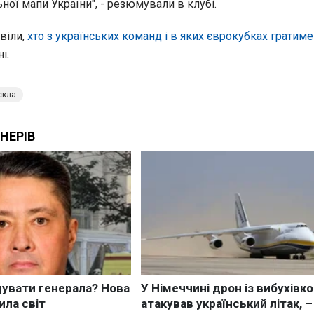
ної мапи України", - резюмували в клубі.
віли,
хто з українських команд і в яких єврокубках гратиме
і.
скла