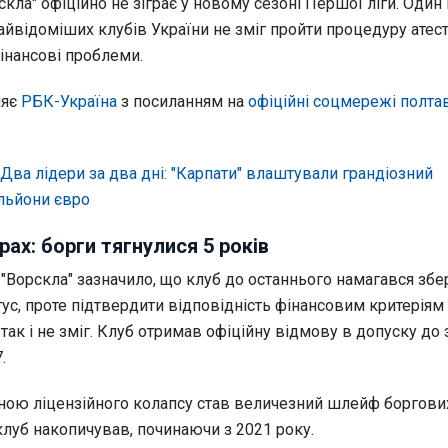
кла" офіційно не зіграє у новому сезоні Першої ліги. Один 
айвідоміших клубів України не зміг пройти процедуру атест
інансові проблеми.
ляє
РБК-Україна
з посиланням на
офіційні соцмережі полта
Два лідери за два дні: "Карпати" влаштували грандіозний
льйони євро
рах: борги тягнулися 5 років
"Ворскла" зазначило, що клуб до останнього намагався збе
ус, проте підтвердити відповідність фінансовим критеріям
ак і не зміг. Клуб отримав офіційну відмову в допуску до
.
ою ліцензійного колапсу став величезний шлейф боргови
 клуб накопичував, починаючи з 2021 року.