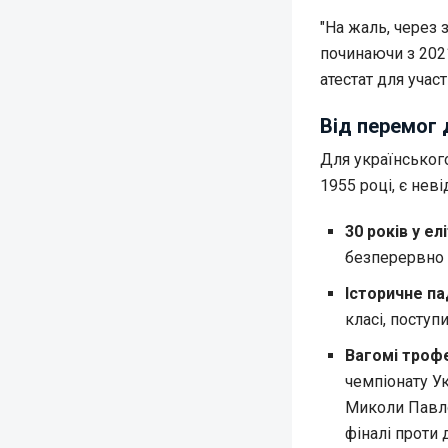
"На жаль, через 
починаючи з 2021
атестат для участ
Від перемог 
Для українського
1955 році, є нев
30 років у елі
безперервно в
Історичне па
класі, поступ
Вагомі трофе
чемпіонату Ук
Миколи Павло
фіналі проти 