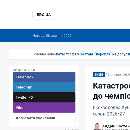
RBC.UA
Четвер, 06 серпня 2026
Головна
›
Інше
›
Катастрофа у Полтаві: "Ворсклу" не допуст
ПОДІЛИТИСЯ
01 червня 2026
ІНШЕ
Facebook
Катастроф
Telegram
до чемпіо
Twitter / X
Екс-володар Куб
Viber
сезон-2026/27
Копіювати посилання
Андрій Костен