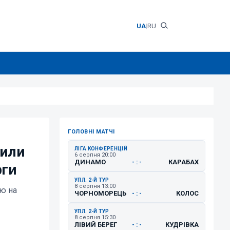
UA
|
RU
ГОЛОВНІ МАТЧІ
тили
ЛІГА КОНФЕРЕНЦІЙ
6 серпня 20:00
ДИНАМО
КАРАБАХ
- : -
рги
УПЛ. 2-Й ТУР
8 серпня 13:00
ію на
ЧОРНОМОРЕЦЬ
КОЛОС
- : -
УПЛ. 2-Й ТУР
8 серпня 15:30
ЛІВИЙ БЕРЕГ
КУДРІВКА
- : -