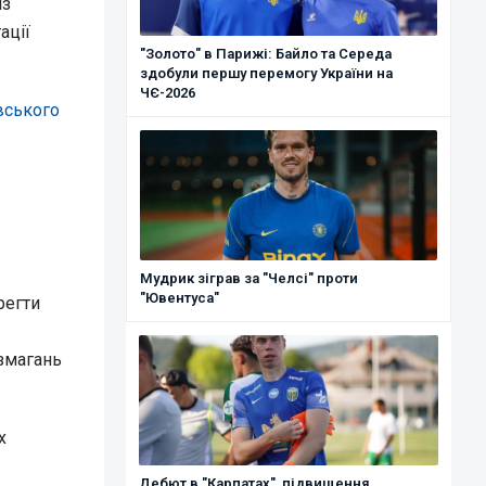
із
ації
"Золото" в Парижі: Байло та Середа
здобули першу перемогу України на
ЧЄ-2026
вського
Мудрик зіграв за "Челсі" проти
"Ювентуса"
регти
 змагань
х
Дебют в "Карпатах", підвищення