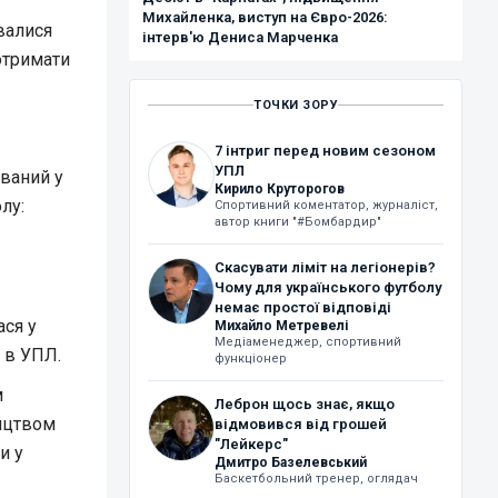
Михайленка, виступ на Євро-2026:
увалися
інтерв'ю Дениса Марченка
 отримати
ТОЧКИ ЗОРУ
7 інтриг перед новим сезоном
УПЛ
ований у
Кирило Круторогов
лу:
Спортивний коментатор, журналіст,
автор книги "#Бомбардир"
Скасувати ліміт на легіонерів?
Чому для українського футболу
немає простої відповіді
ася у
Михайло Метревелі
Медіаменеджер, спортивний
 в УПЛ.
функціонер
м
Леброн щось знає, якщо
ництвом
відмовився від грошей
"Лейкерс"
и у
Дмитро Базелевський
Баскетбольний тренер, оглядач