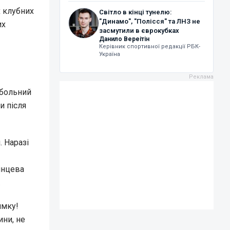
х клубних
Світло в кінці тунелю:
"Динамо", "Полісся" та ЛНЗ не
их
засмутили в єврокубках
Данило Вереітін
Керівник спортивної редакції РБК-
Україна
тбольний
и після
 Наразі
Кінцева
.
имку!
ини, не