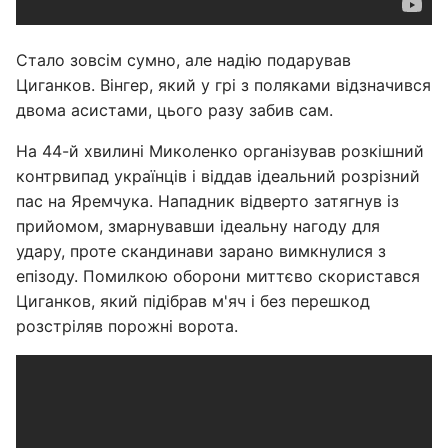
Стало зовсім сумно, але надію подарував
Циганков. Вінгер, який у грі з поляками відзначився
двома асистами, цього разу забив сам.
На 44-й хвилині Миколенко організував розкішний
контрвипад українців і віддав ідеальний розрізний
пас на Яремчука. Нападник відверто затягнув із
прийомом, змарнувавши ідеальну нагоду для
удару, проте скандинави зарано вимкнулися з
епізоду. Помилкою оборони миттєво скористався
Циганков, який підібрав м'яч і без перешкод
розстріляв порожні ворота.