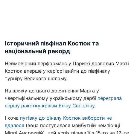
Історичний півфінал Костюк та
національний рекорд
Неймовірний перформанс у Парижі дозволив Марті
Костюк вперше у кар'єрі вийти до півфіналу
турніру Великого шолому.
На шляху до цього досягнення Марта у
чвертьфінальному українському дербі
переграла
першу ракетку країни Еліну Світоліну
.
І хоча
путівку до фіналу Костюк вибороти не
вдалося
(вона поступилася майбутній чемпіонці
Міррі Андрєєвій), цей успіх підняв її з 15-го на 12-те