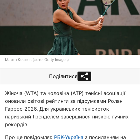
Марта Костюк (фото: Getty Images)
Поділитися
Жіноча (WTA) та чоловіча (ATP) тенісні асоціації
оновили світові рейтинги за підсумками Ролан
Гаррос-2026. Для українських тенісисток
паризький Грендслем завершився низкою гучних
рекордів.
Про це повідомляє
РБК-Україна
з посиланням на