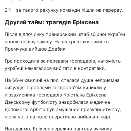
2:1 – за такого рахунку команди пішли на перерву.
Другий тайм: трагедія Еріксена
Після відпочинку тренерський штаб збірної України
провів першу заміну. На вістрі атаки замість
Яремчука вийшов Довбик.
Гра проходила за переваги господарів, натомість
українці намагалися вибігати в контратаки.
На 66-й хвилині на полі сталася дуже неприємна
ситуація. Проблеми зі здоров'ям виникли у
півзахисника господарів Крістіана Еріксена.
Данському футболісту знадобилася медична
допомога. Арбітр був змушений призупинити гру,
після чого на поле оперативно вийшли лікарі.
Нагадаємо, Еріксен пережив раптову зупинку