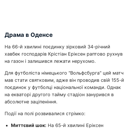
Драма в Оденсе
На 66-й хвилині поєдинку зірковий 34-річний
хавбек господарів Крістіан Еріксен раптово рухнув
на газон і залишився лежати нерухомо.
Для футболіста німецького "Вольфсбурга" цей матч
мав стати святковим, адже він проводив свій 155-й
поєдинок у футболці національної команди. Однак
на екваторі другого тайму стадіон занурився в
абсолютне заціпеніння.
Події на полі розвивалися стрімко:
Миттєвий шок:
На 65-й хвилині Еріксен