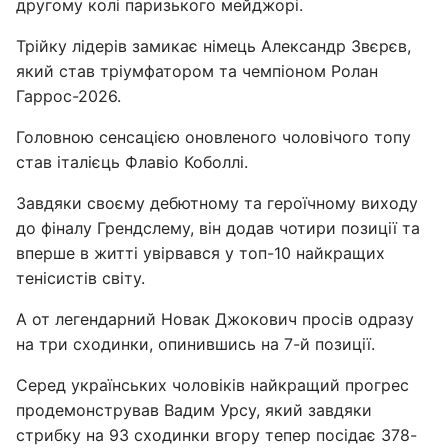
другому колі паризького мейджорі.
Трійку лідерів замикає німець Александр Звєрєв,
який став тріумфатором та чемпіоном Ролан
Гаррос-2026.
Головною сенсацією оновленого чоловічого топу
став італієць Флавіо Коболлі.
Завдяки своєму дебютному та героїчному виходу
до фіналу Грендслему, він додав чотири позиції та
вперше в житті увірвався у топ-10 найкращих
тенісистів світу.
А от легендарний Новак Джокович просів одразу
на три сходинки, опинившись на 7-й позиції.
Серед українських чоловіків найкращий прогрес
продемонстрував Вадим Урсу, який завдяки
стрибку на 93 сходинки вгору тепер посідає 378-