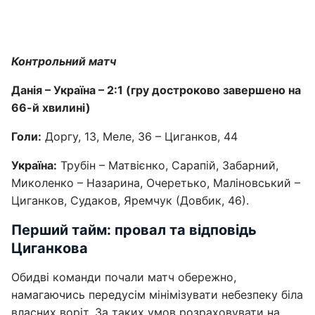
Контрольний матч
Данія – Україна – 2:1 (гру достроково завершено на
66-й хвилині)
Голи:
Доргу, 13, Меле, 36 – Циганков, 44
Україна:
Трубін – Матвієнко, Сарапій, Забарний,
Миколенко – Назарина, Очеретько, Маліновський –
Циганков, Судаков, Яремчук (Довбик, 46).
Перший тайм: провал та відповідь
Циганкова
Обидві команди почали матч обережно,
намагаючись передусім мінімізувати небезпеку біла
власних воріт. За таких умов розраховувати на