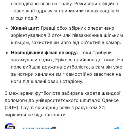
несподівано впав на траву. Режисери офіційної
трансляції одразу ж припинили показ кадрів із
місця подій.
Живий щит:
Гравці обох збірних оперативно
зорієнтувалися й оточили півзахисника щільним
кільцем, захистивши його від об'єктивів камер.
Несподіваний фінал епізоду:
Поки трибуни
затамували подих, Еріксен прийшов до тями. На
поле вийшла дружина футболіста, а сам він уже
за чотири хвилини зміг самостійно звестися на
ноги під шалені овації стадіону.
З меж арени футболіста забирала карета швидкої
допомоги до університетського шпиталю Оденсе
(OUH). Гру, в якій данці вели з рахунком 2:1,
вирішили не відновлювати.