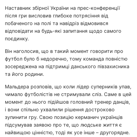
Наставник збірної України на прес-конференції
після гри висловив глибоке потрясіння від
побаченого на полі та навідріз відмовився
відповідати на будь-які запитання щодо самого
поєдинку.
Він наголосив, що в такий момент говорити про
футбол було б недоречно, тому команда повністю
зосереджена на підтримці данського півзахисника
та його родини.
Мальдера розповів, що коли лідер суперників упав,
чимало футболістів не стримували сліз. Саме в цей
момент до нього підійшов головний тренер данців,
і вони спільно ухвалили рішення достроково
зупинити гру. Свою позицію керманич українців
підсумував заявою про те, що людське життя є
найвищою цінністю, тоді як усе інше – другорядне.