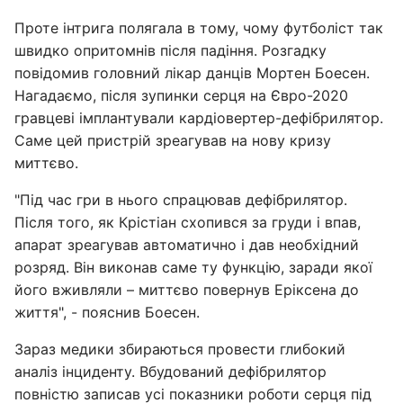
Проте інтрига полягала в тому, чому футболіст так
швидко опритомнів після падіння. Розгадку
повідомив головний лікар данців Мортен Боесен.
Нагадаємо, після зупинки серця на Євро-2020
гравцеві імплантували кардіовертер-дефібрилятор.
Саме цей пристрій зреагував на нову кризу
миттєво.
"Під час гри в нього спрацював дефібрилятор.
Після того, як Крістіан схопився за груди і впав,
апарат зреагував автоматично і дав необхідний
розряд. Він виконав саме ту функцію, заради якої
його вживляли – миттєво повернув Еріксена до
життя", - пояснив Боесен.
Зараз медики збираються провести глибокий
аналіз інциденту. Вбудований дефібрилятор
повністю записав усі показники роботи серця під