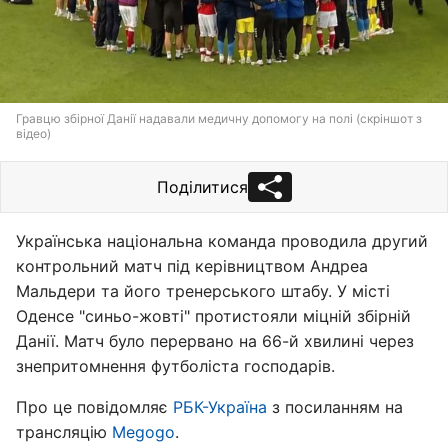
Гравцю збірної Данії надавали медичну допомогу на полі (скріншот з
відео)
Поділитися
Українська національна команда проводила другий
контрольний матч під керівництвом Андреа
Мальдери та його тренерського штабу. У місті
Оденсе "синьо-жовті" протистояли міцній збірній
Данії. Матч було перервано на 66-й хвилині через
знепритомнення футболіста господарів.
Про це повідомляє
РБК-Україна
з посиланням на
трансляцію
Megogo
.