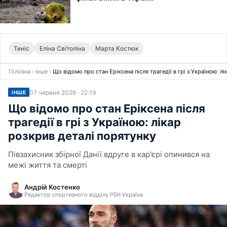
Теніс
Еліна Світоліна
Марта Костюк
Головна
›
Інше
›
Що відомо про стан Еріксена після трагедії в грі з Україною: л
07 червня 2026 · 22:19
ІНШЕ
Що відомо про стан Еріксена після
трагедії в грі з Україною: лікар
розкрив деталі порятунку
Півзахисник збірної Данії вдруге в кар'єрі опинився на
межі життя та смерті
Андрій Костенко
Редактор спортивного відділу РБК-Україна