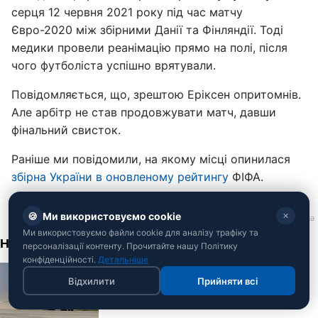
серця 12 червня 2021 року під час матчу
Євро-2020 між збірними Данії та Фінляндії. Тоді
медики провели реанімацію прямо на полі, після
чого футболіста успішно врятували.
Повідомляється, що, зрештою Еріксен опритомнів.
Але арбітр не став продовжувати матч, давши
фінальний свисток.
Раніше ми повідомили, на якому місці опинилася
збірна України в оновленому рейтингу
ФІФА.
🍪
Ми використовуємо cookie
✕
Ми використовуємо файли cookie для аналізу трафіку та
персоналізації контенту. Прочитайте нашу Політику
конфіденційності.
Детальніше
Відхилити
Прийняти всі