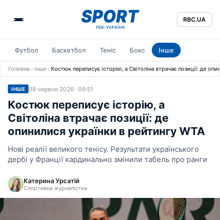
RBC.UA
Футбол
Баскетбол
Теніс
Бокс
Інше
Головна
›
Інше
›
Костюк переписує історію, а Світоліна втрачає позиції: де оп
08 червня 2026 · 09:51
ІНШЕ
Костюк переписує історію, а
Світоліна втрачає позиції: де
опинилися українки в рейтингу WTA
Нові реалії великого тенісу. Результати українського
дербі у Франції кардинально змінили табель про ранги
Катерина Урсатій
Спортивна журналістка