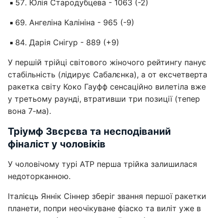
Юлія Стародубцева - 1063 (-2)
Ангеліна Калініна - 965 (-9)
Дарія Снігур - 889 (+9)
У першій трійці світового жіночого рейтингу панує
стабільність (лідирує Сабалєнка), а от ексчетверта
ракетка світу Коко Гауфф сенсаційно вилетіла вже
у третьому раунді, втративши три позиції (тепер
вона 7-ма).
Тріумф Звєрєва та несподіваний
фіналіст у чоловіків
У чоловічому турі ATP перша трійка залишилася
недоторканною.
Італієць Яннік Сіннер зберіг звання першої ракетки
планети, попри неочікуване фіаско та виліт уже в