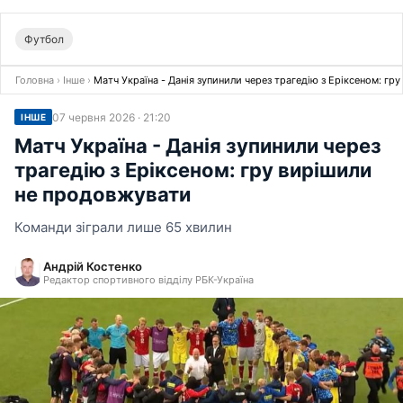
Футбол
Головна
›
Інше
›
Матч Україна - Данія зупинили через трагедію з Еріксеном: г
07 червня 2026 · 21:20
ІНШЕ
Матч Україна - Данія зупинили через
трагедію з Еріксеном: гру вирішили
не продовжувати
Команди зіграли лише 65 хвилин
Андрій Костенко
Редактор спортивного відділу РБК-Україна