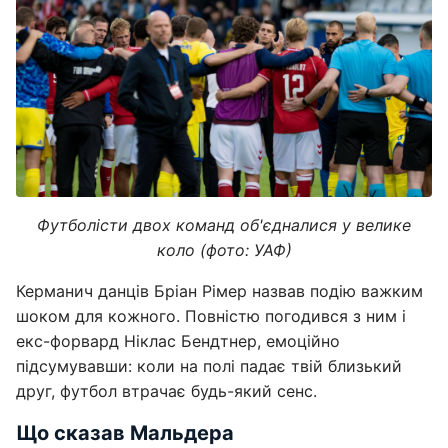
Футболісти двох команд об'єдналися у велике
коло (фото: УАФ)
Керманич данців Бріан Рімер назвав подію важким
шоком для кожного. Повністю погодився з ним і
екс-форвард Ніклас Бендтнер, емоційно
підсумувавши: коли на полі падає твій близький
друг, футбол втрачає будь-який сенс.
Що сказав Мальдера