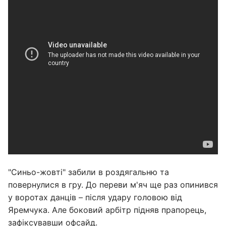
"Синьо-жовті" забили в роздягальню та
повернулися в гру. До переви м'яч ще раз опинився
у воротах данців – після удару головою від
Яремчука. Але боковий арбітр підняв прапорець,
зафіксувавши офсайд.