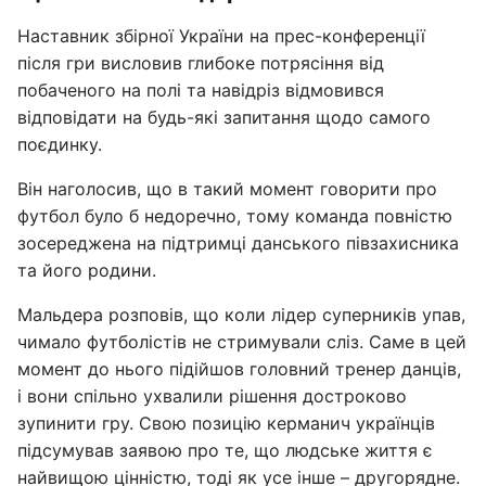
Наставник збірної України на прес-конференції
після гри висловив глибоке потрясіння від
побаченого на полі та навідріз відмовився
відповідати на будь-які запитання щодо самого
поєдинку.
Він наголосив, що в такий момент говорити про
футбол було б недоречно, тому команда повністю
зосереджена на підтримці данського півзахисника
та його родини.
Мальдера розповів, що коли лідер суперників упав,
чимало футболістів не стримували сліз. Саме в цей
момент до нього підійшов головний тренер данців,
і вони спільно ухвалили рішення достроково
зупинити гру. Свою позицію керманич українців
підсумував заявою про те, що людське життя є
найвищою цінністю, тоді як усе інше – другорядне.