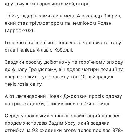
другому колі паризького мейджорі.
Трійку лідерів замикає німець Александр Звєрєв,
який став тріумфатором та чемпіоном Ролан
Гаррос-2026.
Головною сенсацією оновленого чоловічого топу
став італієць Флавіо Коболлі.
Завдяки своєму дебютному та героїчному виходу
до фіналу Грендслему, він додав чотири позиції та
вперше в житті увірвався у топ-10 найкращих
тенісистів світу.
А от легендарний Новак Джокович просів одразу
на три сходинки, опинившись на 7-й позиції.
Серед українських чоловіків найкращий прогрес
продемонстрував Вадим Урсу, який завдяки
стрибку на 93 сходинки вгору тепер посідає 378-