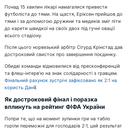
Понад 15 хвилин лікарі намагалися привести
футболіста до тями. На щастя, Еріксен прийшов до
тями і за допомогою дружини та медиків зміг піти
до карети швидкої на своїх двох під гучні овації
всього стадіону.
Після цього норвезький арбітр Сігурд Крінстад дав
достроковий свисток про завершення поєдинку.
Обидві команди відмовилися від пресконференцій
та флеш-інтерв'ю на знак солідарності з гравцем.
Фінальний рахунок зустрічі зафіксовано як
2:1 на
користь Дані
ї
.
Як достроковий фінал і поразка
вплинуть на рейтинг ФІФА України
Попри те, що на момент зупинки гри на табло
горіли переможні для господарів 2:1, цей результат