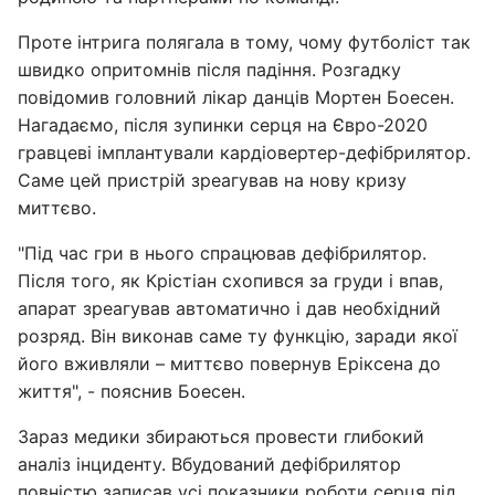
Проте інтрига полягала в тому, чому футболіст так
швидко опритомнів після падіння. Розгадку
повідомив головний лікар данців Мортен Боесен.
Нагадаємо, після зупинки серця на Євро-2020
гравцеві імплантували кардіовертер-дефібрилятор.
Саме цей пристрій зреагував на нову кризу
миттєво.
"Під час гри в нього спрацював дефібрилятор.
Після того, як Крістіан схопився за груди і впав,
апарат зреагував автоматично і дав необхідний
розряд. Він виконав саме ту функцію, заради якої
його вживляли – миттєво повернув Еріксена до
життя", - пояснив Боесен.
Зараз медики збираються провести глибокий
аналіз інциденту. Вбудований дефібрилятор
повністю записав усі показники роботи серця під