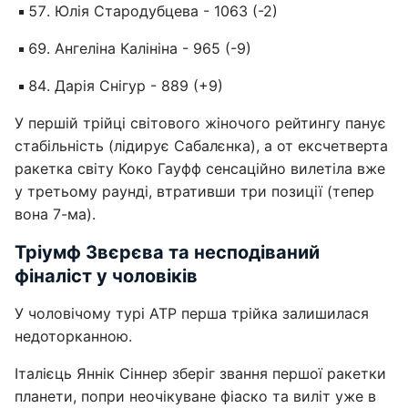
Юлія Стародубцева - 1063 (-2)
Ангеліна Калініна - 965 (-9)
Дарія Снігур - 889 (+9)
У першій трійці світового жіночого рейтингу панує
стабільність (лідирує Сабалєнка), а от ексчетверта
ракетка світу Коко Гауфф сенсаційно вилетіла вже
у третьому раунді, втративши три позиції (тепер
вона 7-ма).
Тріумф Звєрєва та несподіваний
фіналіст у чоловіків
У чоловічому турі ATP перша трійка залишилася
недоторканною.
Італієць Яннік Сіннер зберіг звання першої ракетки
планети, попри неочікуване фіаско та виліт уже в