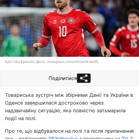
Крістіан Еріксен (фото: instagram.com/chriseriksen8)
Поділитися
Товариська зустріч між збірними Данії та України в
Оденсе завершилася достроково через
надзвичайну ситуацію, яка повністю затьмарила
події на полі.
Про те, що відбувалося на полі та після припинення
гри – повідомляє
РБК-Україна
з посиланням на
TV 2