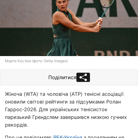
Марта Костюк (фото: Getty Images)
Поділитися
Жіноча (WTA) та чоловіча (ATP) тенісні асоціації
оновили світові рейтинги за підсумками Ролан
Гаррос-2026. Для українських тенісисток
паризький Грендслем завершився низкою гучних
рекордів.
Про це повідомляє
РБК-Україна
з посиланням на