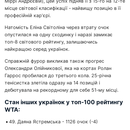
Міррі Андрєєвій), цей успіх підняв її з 15-го на 12-те
місце світової класифікації - найвищу позицію в її
професійній кар'єрі.
Натомість Еліна Світоліна через втрату очок
опустилася на одну сходинку і наразі замикає
топ-8 світового рейтингу, залишаючись
найкращою серед українок.
Справжній фурор викликав також прогрес
Олександри Олійникової, яка на кортах Ролан
Гаррос пробилася до третього кола. 25-річна
тенісистка злетіла одразу на 14 позицій і
дебютувала на рекордному для себе 51-му місці.
Стан інших українок у топ-100 рейтингу
WTA:
Даяна Ястремська - 1126 очок (-4)