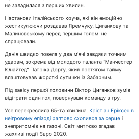
не заладилася з перших хвилин.
Настанови італійського коуча, які він емоційно
жестикулюючи роздавав Яремчуку, Циганкову та
Малиновському перед першим голом, не
спрацювали.
Данія швидко повела у два м'ячі завдяки точним
ударам, зокрема від молодого таланта "Манчестер
Юнайтед" Патріка Доргу, який протягом тайму
влаштовував жорсткі сутички із Забарним.
Під завісу першої половини Віктор Циганков зумів
відіграти один гол, повернувши команду в гру.
Усе перекреслила 65-та хвилина.
Крістіан Еріксен в
неігровому епізоді раптово схопився за серце
і
знепритомнів на газоні. Світ миттєво згадав
жахливі події Євро-2020.