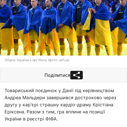
Збірна України з іфутболу (фото: uaf.ua)
Поділитися
Товариський поєдинок у Данії під керівництвом
Андреа Мальдери завершився достроково через
другу у кар'єрі страшну кардіо-драму Крістіана
Еріксена. Разом з тим, гра вплине на позиції
України в реєстрі ФІФА.