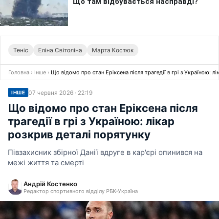
Теніс
Еліна Світоліна
Марта Костюк
Головна
›
Інше
›
Що відомо про стан Еріксена після трагедії в грі з Україною: л
07 червня 2026 · 22:19
ІНШЕ
Що відомо про стан Еріксена після
трагедії в грі з Україною: лікар
розкрив деталі порятунку
Півзахисник збірної Данії вдруге в кар'єрі опинився на
межі життя та смерті
Андрій Костенко
Редактор спортивного відділу РБК-Україна