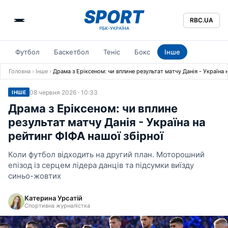
RBC.UA
Футбол
Баскетбол
Теніс
Бокс
Інше
Головна
›
Інше
›
Драма з Еріксеном: чи вплине результат матчу Данія - Україна 
08 червня 2026 · 10:33
ІНШЕ
Драма з Еріксеном: чи вплине
результат матчу Данія - Україна на
рейтинг ФІФА нашої збірної
Коли футбол відходить на другий план. Моторошний
епізод із серцем лідера данців та підсумки виїзду
синьо-жовтих
Катерина Урсатій
Спортивна журналістка