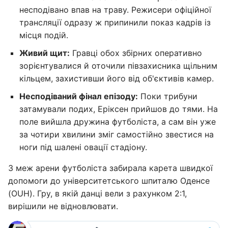
несподівано впав на траву. Режисери офіційної
трансляції одразу ж припинили показ кадрів із
місця подій.
Живий щит:
Гравці обох збірних оперативно
зорієнтувалися й оточили півзахисника щільним
кільцем, захистивши його від об'єктивів камер.
Несподіваний фінал епізоду:
Поки трибуни
затамували подих, Еріксен прийшов до тями. На
поле вийшла дружина футболіста, а сам він уже
за чотири хвилини зміг самостійно звестися на
ноги під шалені овації стадіону.
З меж арени футболіста забирала карета швидкої
допомоги до університетського шпиталю Оденсе
(OUH). Гру, в якій данці вели з рахунком 2:1,
вирішили не відновлювати.