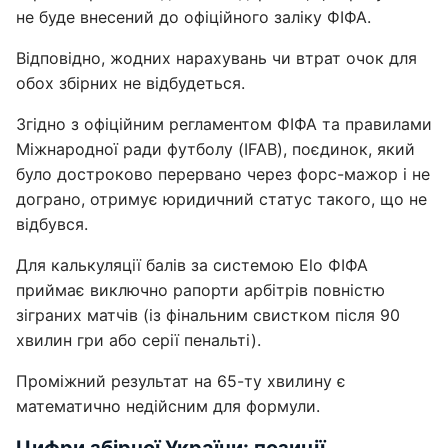
не буде внесений до офіційного заліку ФІФА.
Відповідно, жодних нарахувань чи втрат очок для
обох збірних не відбудеться.
Згідно з офіційним регламентом ФІФА та правилами
Міжнародної ради футболу (IFAB), поєдинок, який
було достроково перервано через форс-мажор і не
дограно, отримує юридичний статус такого, що не
відбувся.
Для калькуляції балів за системою Elo ФІФА
приймає виключно рапорти арбітрів повністю
зіграних матчів (із фінальним свистком після 90
хвилин гри або серії пенальті).
Проміжний результат на 65-ту хвилину є
математично недійсним для формули.