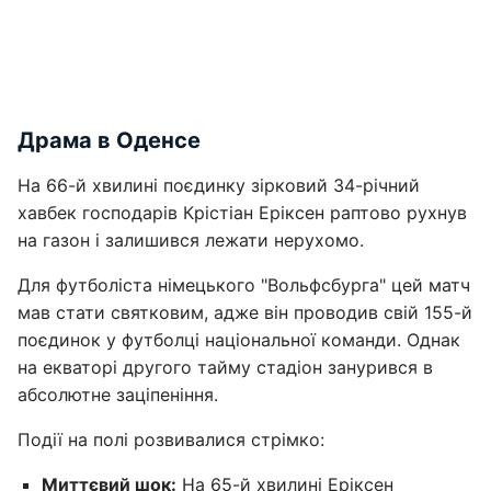
Драма в Оденсе
На 66-й хвилині поєдинку зірковий 34-річний
хавбек господарів Крістіан Еріксен раптово рухнув
на газон і залишився лежати нерухомо.
Для футболіста німецького "Вольфсбурга" цей матч
мав стати святковим, адже він проводив свій 155-й
поєдинок у футболці національної команди. Однак
на екваторі другого тайму стадіон занурився в
абсолютне заціпеніння.
Події на полі розвивалися стрімко:
Миттєвий шок:
На 65-й хвилині Еріксен