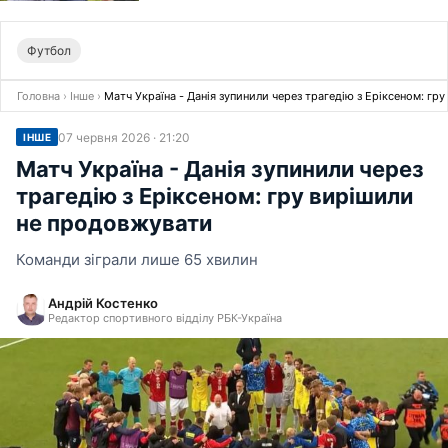
Футбол
Головна
›
Інше
›
Матч Україна - Данія зупинили через трагедію з Еріксеном: г
07 червня 2026 · 21:20
ІНШЕ
Матч Україна - Данія зупинили через
трагедію з Еріксеном: гру вирішили
не продовжувати
Команди зіграли лише 65 хвилин
Андрій Костенко
Редактор спортивного відділу РБК-Україна