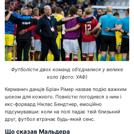
Футболісти двох команд об'єдналися у велике
коло (фото: УАФ)
Керманич данців Бріан Рімер назвав подію важким
шоком для кожного. Повністю погодився з ним і
екс-форвард Ніклас Бендтнер, емоційно
підсумувавши: коли на полі падає твій близький
друг, футбол втрачає будь-який сенс.
Що сказав Мальдера