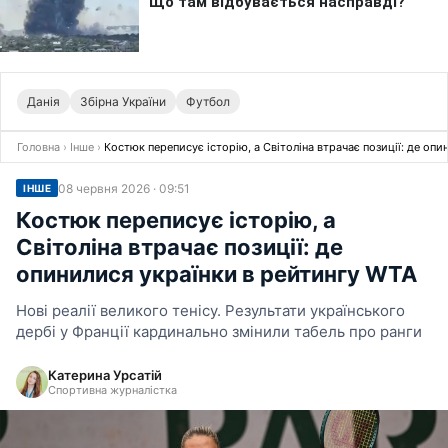
Данія
Збірна України
Футбол
Головна
›
Інше
›
Костюк переписує історію, а Світоліна втрачає позиції: де оп
08 червня 2026 · 09:51
ІНШЕ
Костюк переписує історію, а
Світоліна втрачає позиції: де
опинилися українки в рейтингу WTA
Нові реалії великого тенісу. Результати українського
дербі у Франції кардинально змінили табель про ранги
Катерина Урсатій
Спортивна журналістка