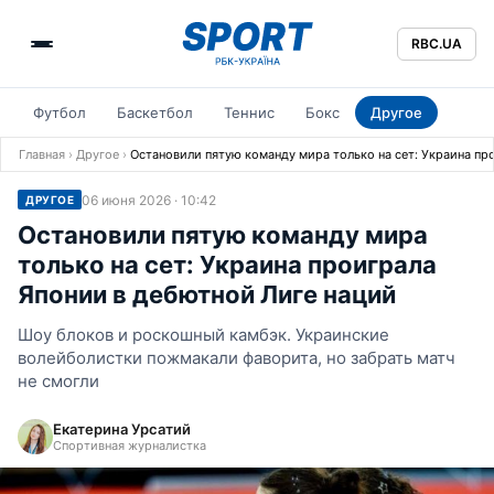
RBC.UA
Футбол
Баскетбол
Теннис
Бокс
Другое
Главная
›
Другое
›
Остановили пятую команду мира только на сет: Украина пр
06 июня 2026 · 10:42
ДРУГОЕ
Остановили пятую команду мира
только на сет: Украина проиграла
Японии в дебютной Лиге наций
Шоу блоков и роскошный камбэк. Украинские
волейболистки пожмакали фаворита, но забрать матч
не смогли
Екатерина Урсатий
Спортивная журналистка