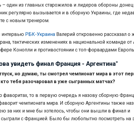
 – один из главных старожилов и лидеров обороны донец
тник регулярно вызывается и в сборную Украины, где неда
оте с новым тренером.
м интервью
РБК-Украина
Валерий откровенно рассказал о 
рана, тактических изменениях в национальной команде от
фере Конопли и противостоянии с топ-форвардами Европы
ова увидеть финал Франция - Аргентина"
пуск, но думаю, ты смотрел чемпионат мира в этот пер
 кто тебя разочаровал в уже сыгранных матчах?
 о фаворитах, то в первую очередь я назову сборную Франц
аворит чемпионата мира. И сборную Аргентины также наз
лею за них и мне бы хотелось, чтобы они вышли в финал и
 сыграли с Францией. Было бы любопытно посмотреть на э