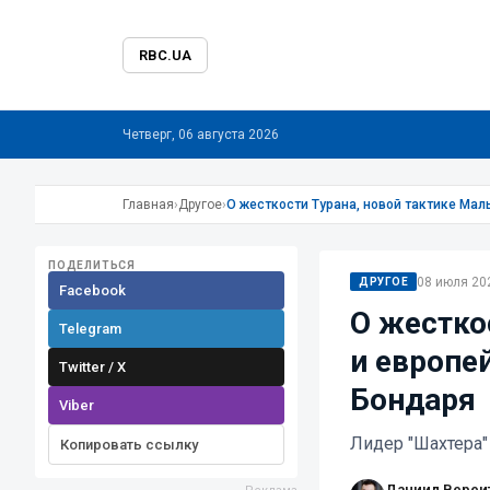
RBC.UA
Четверг, 06 августа 2026
Главная
›
Другое
›
О жесткости Турана, новой тактике Ма
ПОДЕЛИТЬСЯ
08 июля 202
ДРУГОЕ
Facebook
О жестко
Telegram
и европе
Twitter / X
Бондаря
Viber
Лидер "Шахтера"
Копировать ссылку
Даниил Вереи