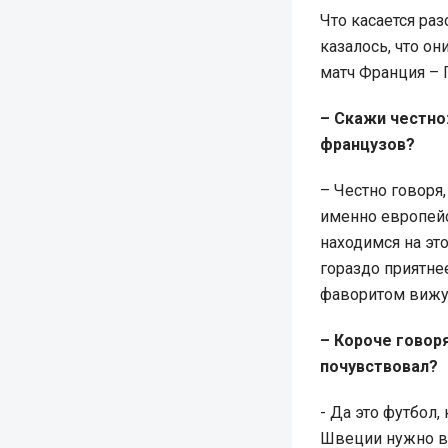
Что касается раз
казалось, что о
матч Франция – Г
– Скажи честно
французов?
– Честно говоря
именно европей
находимся на эт
гораздо приятнее
фаворитом вижу
– Короче говор
почувствовал?
- Да это футбол,
Швеции нужно вы