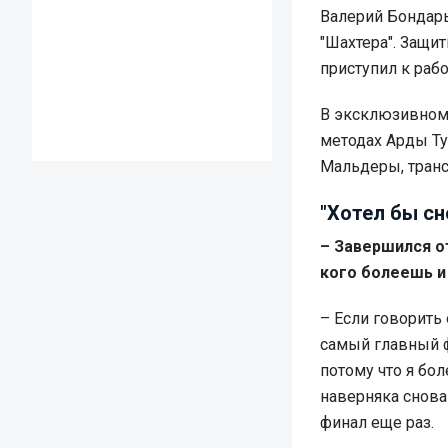
Валерий Бондарь
"Шахтера". Защи
приступил к раб
В эксклюзивно
методах Арды Ту
Мальдеры, транс
"Хотел бы сн
– Завершился от
кого болеешь и
– Если говорить
самый главный ф
потому что я бо
наверняка снова
финал еще раз.