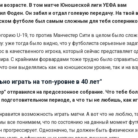
ем возрасте. В том матче Юношеской лиги УЕФА вам
л Фоден. Он забил и отдал голевую передачу. На твой 
ском футболе был самым сложным для тебя соперник
тегорию U-19, то против Манчестер Сити в целом было слож
у: уже тогда было видно, что у футболиста серьезные задат
ос в качественного игрока, который сейчас представляет о
ира. С крайними форвардами тоже трудно было справиться
 что они выделялись как на юношеском уровне, так и на в
ьно играть на топ-уровне в 40 лет"
ер" отправился на предсезонное собрание. Что тебе бо
 подготовительном периоде, а что ты не любишь, как и
равится возможность играть матчи. А вот что не люблю, та
 мы все понимаем, что по состоянию на данный момент фут
 он прогрессирует. Однозначно, ты должен быть физически 