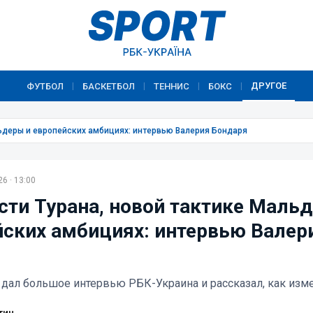
ДРУГОЕ
ФУТБОЛ
БАСКЕТБОЛ
ТЕННИС
БОКС
|
|
|
|
льдеры и европейских амбициях: интервью Валерия Бондаря
6 · 13:00
сти Турана, новой тактике Маль
йских амбициях: интервью Валер
 дал большое интервью РБК-Украина и рассказал, как изм
тин