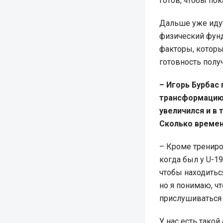
готов, чтобы по
Дальше уже идут
физический фунд
факторы, котор
готовность получ
– Игорь Бурбас
трансформацию.
увеличился и в 
Сколько времен
– Кроме трениров
когда был у U-19
чтобы находитьс
но я понимаю, ч
прислушиваться 
У нас есть такой