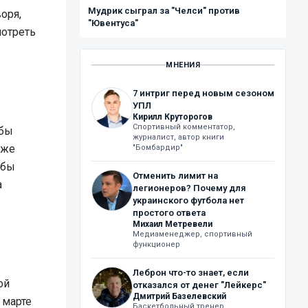
Мудрик сыграл за "Челси" против
оря,
"Ювентуса"
мотреть
МНЕНИЯ
7 интриг перед новым сезоном
УПЛ
Кирилл Круторогов
Спортивный комментатор,
обы
журналист, автор книги
оже
"Бомбардир"
 бы
Отменить лимит на
а
легионеров? Почему для
украинского футбола нет
простого ответа
Михаил Метревели
Медиаменеджер, спортивный
функционер
Леброн что-то знает, если
ой
отказался от денег "Лейкерс"
Дмитрий Базелевский
 марте
Баскетбольный тренер,