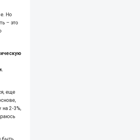
е. Но
ть – это
ю
зическую
и.
ся, еще
основе,
 на 2-3%,
тараюсь
я быть