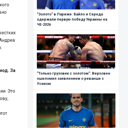
кого
вно
"Золото" в Париже: Байло и Середа
одержали первую победу Украины на
ЧЕ-2026
жестких
 Андреа
.
иод. За
"Только грузовик с золотом": Верховен
ошеломил заявлением о реванше с
Усиком
ии. Это
ову,
тот