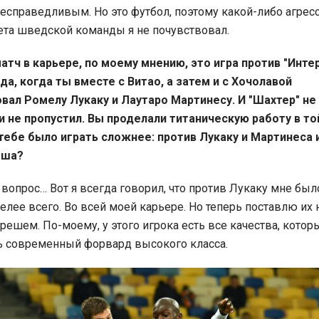
 несправедливым. Но это футбол, поэтому какой-либо агрес
ета шведской команды я не почувствовал.
атч в карьере, по моему мнению, это игра против "Интер
да, когда ты вместе с Витао, а затем и с Хочолавой
вал Ромелу Лукаку и Лаутаро Мартинесу. И "Шахтер" не
 и не пропустил. Вы проделали титаническую работу в то
 тебе было играть сложнее: против Лукаку и Мартинеса 
еша?
 вопрос… Вот я всегда говорил, что против Лукаку мне был
елее всего. Во всей моей карьере. Но теперь поставлю их 
решем. По-моему, у этого игрока есть все качества, кото
ь современный форвард высокого класса.