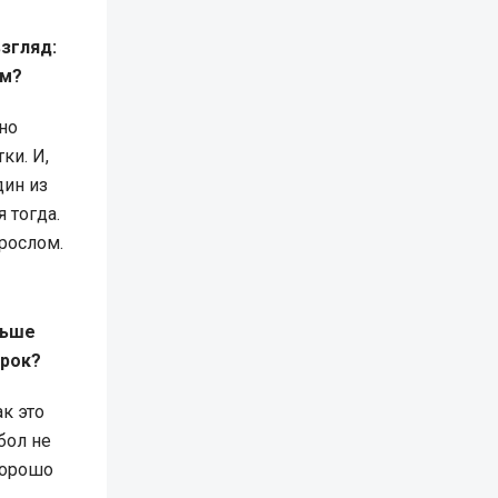
взгляд:
ом?
но
ки. И,
дин из
 тогда.
зрослом.
льше
грок?
к это
бол не
хорошо