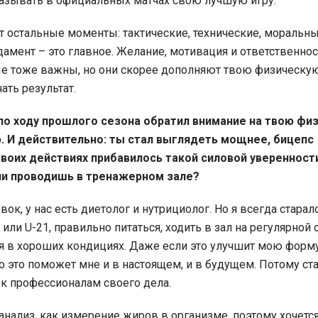
казывать в официальных матчах свою лучшую игру.
 остальные моменты: тактические, технические, моральны
амент – это главное. Желание, мотивация и ответственнос
ые тоже важны, но они скорее дополняют твою физическу
ать результат.
 по ходу прошлого сезона обратил внимание на твою фи
 И действительно: ты стал выглядеть мощнее, бицепс
твоих действиях прибавилось такой силовой уверенност
и проводишь в тренажерном зале?
ок, у нас есть диетолог и нутрициолог. Но я всегда старал
 или U-21, правильно питаться, ходить в зал на регулярной 
я в хороших кондициях. Даже если это улучшит мою форму
то это поможет мне и в настоящем, и в будущем. Потому с
к профессионалам своего дела.
 анализ, как измерение жиров в организме, поэтому хочетс