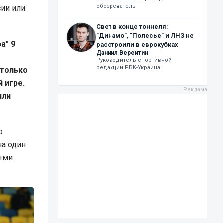
обозреватель
сии или
Свет в конце тоннеля:
"Динамо", "Полесье" и ЛНЗ не
а" 9
расстроили в еврокубках
Даниил Вереитин
Руководитель спортивной
редакции РБК-Украина
 только
й игре.
или
о
на один
рыми