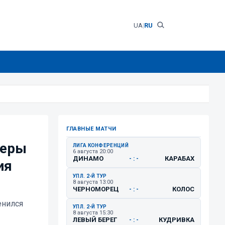
UA
|
RU
ГЛАВНЫЕ МАТЧИ
деры
ЛИГА КОНФЕРЕНЦИЙ
6 августа 20:00
ДИНАМО
КАРАБАХ
- : -
ия
УПЛ. 2-Й ТУР
8 августа 13:00
ЧЕРНОМОРЕЦ
КОЛОС
- : -
енился
УПЛ. 2-Й ТУР
8 августа 15:30
ЛЕВЫЙ БЕРЕГ
КУДРИВКА
- : -