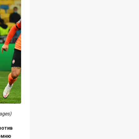
ages)
ротив
помню