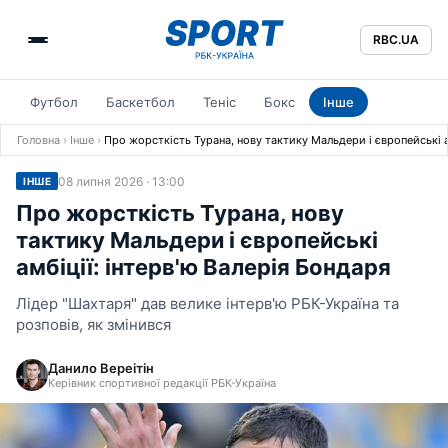
RBC.UA
Футбол
Баскетбол
Теніс
Бокс
Інше
Головна
›
Інше
›
Про жорсткість Турана, нову тактику Мальдери і європейські а
08 липня 2026 · 13:00
ІНШЕ
Про жорсткість Турана, нову
тактику Мальдери і європейські
амбіції: інтерв'ю Валерія Бондаря
Лідер "Шахтаря" дав велике інтерв'ю РБК-Україна та
розповів, як змінився
Данило Вереітін
Керівник спортивної редакції РБК-Україна