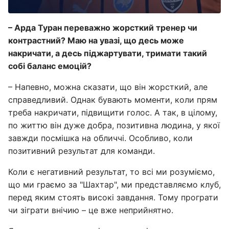
– Арда Туран переважно жорсткий тренер чи
контрастний? Маю на увазі, що десь може
накричати, а десь піджартувати, тримати такий
собі баланс емоцій?
– Напевно, можна сказати, що він жорсткий, але
справедливий. Однак бувають моменти, коли прям
треба накричати, підвищити голос. А так, в цілому,
по життю він дуже добра, позитивна людина, у якої
завжди посмішка на обличчі. Особливо, коли
позитивний результат для команди.
Коли є негативний результат, то всі ми розуміємо,
що ми граємо за "Шахтар", ми представляємо клуб,
перед яким стоять високі завдання. Тому програти
чи зіграти внічию – це вже неприйнятно.