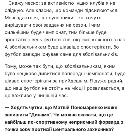
– Скажу чесно: за активністю інших клубів я не
слідкую. Але класно, що команди підсилюються.
Мені здається, що суперники теж хочуть
вирішувати свої завдання на сезон. І чим
сильнішим буде чемпіонат, тим більше буде
зростати рівень футболістів, окремо кожного з нас.
А вболівальникам буде цікавіше спостерігати, бо
футбол завжди існував саме для вболівальників.
Тому, може так бути, що вболівальникам, яким
було нецікаво дивитися попередні чемпіонати, буде
цікаво спостерігати за прийдешнім. Я дуже радий,
що наш футбол не стоїть на місці і розвивається, а
це важливо у нинішній час.
— Ходять чутки, що Матвій Пономаренко може
залишити "Динамо". Чи можна сказати, що це
найбільш по-спортивному неприємний форвард з
точки зору протидії центрального захисника?