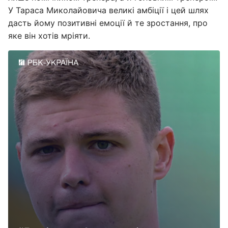
У Тараса Миколайовича великі амбіції і цей шлях
дасть йому позитивні емоції й те зростання, про
яке він хотів мріяти.