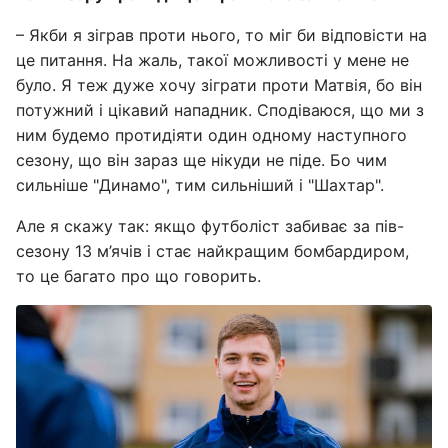
– Якби я зіграв проти нього, то міг би відповісти на
це питання. На жаль, такої можливості у мене не
було. Я теж дуже хочу зіграти проти Матвія, бо він
потужний і цікавий нападник. Сподіваюся, що ми з
ним будемо протидіяти один одному наступного
сезону, що він зараз ще нікуди не піде. Бо чим
сильніше "Динамо", тим сильніший і "Шахтар".
Але я скажу так: якщо футболіст забиває за пів-
сезону 13 м’ячів і стає найкращим бомбардиром,
то це багато про що говорить.