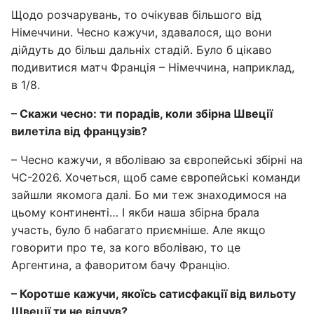
Щодо розчарувань, то очікував більшого від
Німеччини. Чесно кажучи, здавалося, що вони
дійдуть до більш дальніх стадій. Було б цікаво
подивитися матч Франція – Німеччина, наприклад,
в 1/8.
– Скажи чесно: ти порадів, коли збірна Швеції
вилетіла від французів?
– Чесно кажучи, я вболіваю за європейські збірні на
ЧС-2026. Хочеться, щоб саме європейські команди
зайшли якомога далі. Бо ми теж знаходимося на
цьому континенті… І якби наша збірна брала
участь, було б набагато приємніше. Але якщо
говорити про те, за кого вболіваю, то це
Аргентина, а фаворитом бачу Францію.
– Коротше кажучи, якоїсь сатисфакції від вильоту
Швеції ти не відчув?