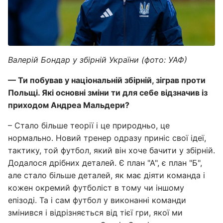
Валерій Бондар у збірній України (фото: УАФ)
— Ти побував у національній збірній, зіграв проти
Польщі. Які основні зміни ти для себе відзначив із
приходом Андреа Мальдери?
– Стало більше теорії і це природньо, це
нормально. Новий тренер одразу приніс свої ідеї,
тактику, той футбол, який він хоче бачити у збірній.
Додалося дрібних деталей. Є план "А", є план "Б",
але стало більше деталей, як має діяти команда і
кожен окремий футболіст в тому чи іншому
епізоді. Та і сам футбол у виконанні команди
змінився і відрізняється від тієї гри, якої ми