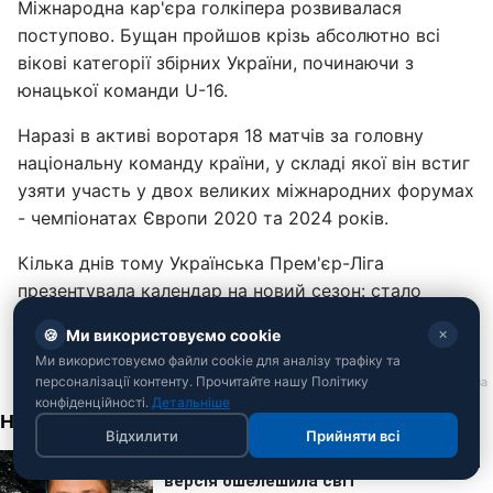
Міжнародна кар'єра голкіпера розвивалася
поступово. Бущан пройшов крізь абсолютно всі
вікові категорії збірних України, починаючи з
юнацької команди U-16.
Наразі в активі воротаря 18 матчів за головну
національну команду країни, у складі якої він встиг
узяти участь у двох великих міжнародних форумах
- чемпіонатах Європи 2020 та 2024 років.
Кілька днів тому Українська Прем'єр-Ліга
презентувала календар на новий сезон: стало
відомо
коли зіграють "Шахтар" та "Динамо"
.
🍪
Ми використовуємо cookie
✕
Ми використовуємо файли cookie для аналізу трафіку та
персоналізації контенту. Прочитайте нашу Політику
конфіденційності.
Детальніше
Відхилити
Прийняти всі