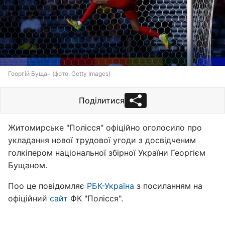
Георгій Бущан (фото: Getty Images)
Поділитися
Житомирське "Полісся" офіційно оголосило про
укладання нової трудової угоди з досвідченим
голкіпером національної збірної України Георгієм
Бущаном.
Поо це повідомляє
РБК-Україна
з посиланням на
офіційний
сайт
ФК "Полісся".