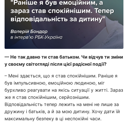
— Не так давно ти став батьком. Чи відчув ти зміни
у своєму світогляді після цієї радісної події?
– Мені здається, що я став спокійнішим. Раніше я
був імпульсивною, емоційною людиною, міг
бурхливо реагувати на якісь ситуації у житті. Зараз
же я став спокійнішим, серйознішим.
Відповідальність тепер лежить на мені не лише за
дружину і батьків, а й за мою дитину. Хочу дати їй
максимальну безпеку в ці неспокійні часи.