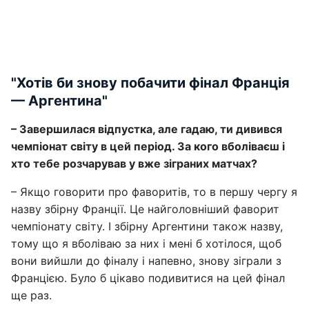
"Хотів би знову побачити фінал Франція
— Аргентина"
– Завершилася відпустка, але гадаю, ти дивився
чемпіонат світу в цей період. За кого вболіваєш і
хто тебе розчарував у вже зіграних матчах?
– Якщо говорити про фаворитів, то в першу чергу я
назву збірну Франції. Це найголовніший фаворит
чемпіонату світу. І збірну Аргентини також назву,
тому що я вболіваю за них і мені б хотілося, щоб
вони вийшли до фіналу і напевно, знову зіграли з
Францією. Було б цікаво подивитися на цей фінал
ще раз.