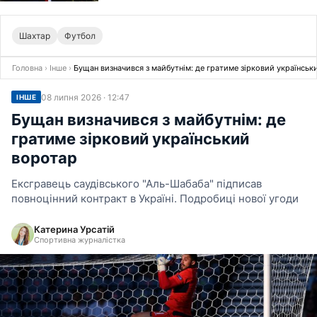
Шахтар
Футбол
Головна
›
Інше
›
Бущан визначився з майбутнім: де гратиме зірковий українськ
08 липня 2026 · 12:47
ІНШЕ
Бущан визначився з майбутнім: де
гратиме зірковий український
воротар
Ексгравець саудівського "Аль-Шабаба" підписав
повноцінний контракт в Україні. Подробиці нової угоди
Катерина Урсатій
Спортивна журналістка