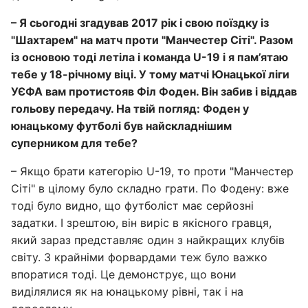
– Я сьогодні згадував 2017 рік і свою поїздку із
"Шахтарем" на матч проти "Манчестер Сіті". Разом
із основою тоді летіла і команда U-19 і я пам’ятаю
тебе у 18-річному віці. У тому матчі Юнацької ліги
УЄФА вам протистояв Філ Фоден. Він забив і віддав
гольову передачу. На твій погляд: Фоден у
юнацькому футболі був найскладнішим
суперником для тебе?
– Якщо брати категорію U-19, то проти "Манчестер
Сіті" в цілому було складно грати. По Фодену: вже
тоді було видно, що футболіст має серйозні
задатки. І зрештою, він виріс в якісного гравця,
який зараз представляє один з найкращих клубів
світу. З крайніми форвардами теж було важко
впоратися тоді. Це демонструє, що вони
виділялися як на юнацькому рівні, так і на