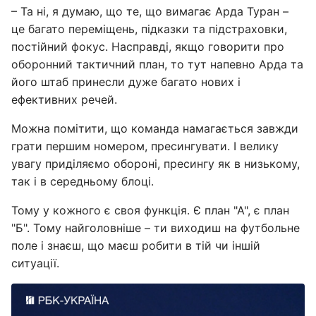
– Та ні, я думаю, що те, що вимагає Арда Туран –
це багато переміщень, підказки та підстраховки,
постійний фокус. Насправді, якщо говорити про
оборонний тактичний план, то тут напевно Арда та
його штаб принесли дуже багато нових і
ефективних речей.
Можна помітити, що команда намагається завжди
грати першим номером, пресингувати. І велику
увагу приділяємо обороні, пресингу як в низькому,
так і в середньому блоці.
Тому у кожного є своя функція. Є план "А", є план
"Б". Тому найголовніше – ти виходиш на футбольне
поле і знаєш, що маєш робити в тій чи іншій
ситуації.