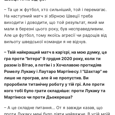
– Та це ж футбол, хто сильніший, той і перемагає.
На наступний матч зі збірною Швеції треба
виходити і доводити, що той результат, який ми
мали в березні цього року, був несправедливим.
Але це футбол, тому якоїсь агресії чи радощів від
вильоту шведської команди я не відчув.
– Твій найкращий матч в кар’єрі, на мою думку, це
гра проти "Інтера" 9 грудня 2020 року, коли ти
разом із Вітао, а потім і з Хочолавою протидіяв
Ромелу Лукаку і Лаутаро Мартінесу. І "Шахтар" не
лише не програв, але й не пропустив. Ви
проробили титанічну роботу у тій грі. Але проти
кого тобі було грати складніше: проти Лукаку та
Мартінеса чи проти Дьокереша?
– А це складне питання… От я завжди казав, що
проти Лукаку мені було діяти найважче. В усій моїй