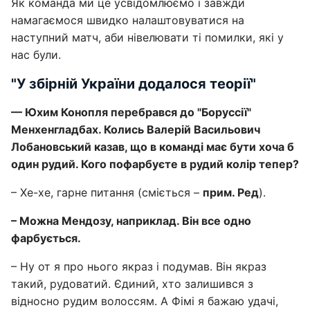
Як команда ми це усвідомлюємо і завжди
намагаємося швидко налаштовуватися на
наступний матч, аби нівелювати ті помилки, які у
нас були.
"У збірній України додалося теорії"
— Юхим Конопля перебрався до "Боруссії"
Менхенгладбах. Колись Валерій Васильович
Лобановський казав, що в команді має бути хоча б
один рудий. Кого пофарбуєте в рудий колір тепер?
– Хе-хе, гарне питання (сміється –
прим. Ред
).
– Можна Мендозу, наприклад. Він все одно
фарбується.
– Ну от я про нього якраз і подумав. Він якраз
такий, рудоватий. Єдиний, хто залишився з
відносно рудим волоссям. А Фімі я бажаю удачі,