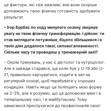
це фактори, які теж важливі, але вони скоріше
доповнюють твою фізичну готовність здобувати
результат.
– Ігор Бурбас по ходу минулого сезону звернув
увагу на твою фізичну трансформацію. І дійсно: ти
став виглядати потужніше, біцепс збільшився і в
твоїх діях додалося такої, силової впевненості.
Скільки часу ти проводиш у тренажерній залі?
– Окрім тренувань, у нас є дієтолог та нутріціолог.
Але я завжди старався, ще коли був у U-19 або U-
21, правильно харчуватися, ходити в зал на
регулярній основі, щоб перебувати у хороших
кондиціях. Навіть якщо це поліпшить мою форму
на 2-3%, але я розумію, що це допоможе мені і в
теперішньому часі, і в майбутньому. Тому
намагаюся прислухатися до професіоналів своєї