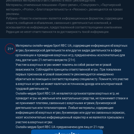
рекламных материалов ответственность несет рекламодатель.
Материалы, отмеченные плашками «Пресс-релиз», «Спецпроект», «Партнерский
материал», «Promo», «Благотворительность» и «Резонанс», размещаются на правах
рекламы.
Рубрика «Новости компании» является информационным форматом, содержащим
новости, сообщения и объявления, связанные с деятельностью компаний, и
основывается на информации, предоставленной соответствующими компаниями.
Редакция не несет ответственности за достоверность такой информации.
Материалы онлайн-медиа Sport RBC.UA, содержащие информацию об азартных
21+
играх, букмекерской деятельности или других видах деятельности в сфере
организации и проведения азартных игр, предназначены исключительно для
лиц, достигших 21-летнего возраста (21+).
Участие в азартных играх может повлечь за собой развитие игровой
зависимости. Соблюдайте принципы ответственной игры. При появлении
первых признаков игровой зависимости рекомендуется немедленно
обратиться за помощью к соответствующему специалисту. Помните, что участие
в азартных играх не может являться источником дохода или альтернативой
трудовой деятельности.
Онлайн-медиа Sport RBC.UA не является организатором азартных игр, не
проводит игры на реальные или виртуальные средства, не принимает ставки и
не принимает платежи, связанные с азартными играми, букмекерской
деятельностью или тотализаторами. Любые материалы, содержащие
информацию об азартных играх, букмекерах или других связанных сервисах,
носят исключительно информационный характер и не являются призывом к
участию в азартных играх.
Онлайн-медиа Sport RBC.UA предназначено для лиц от 21 года.