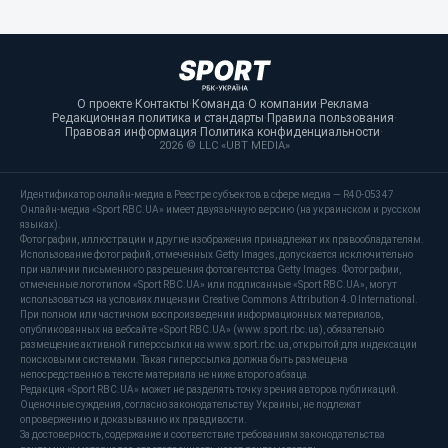
О проекте
·
Контакты
·
Команда
·
О компании
·
Реклама
·
Редакционная политика и стандарты
·
Правила пользования
·
Правовая информация
·
Политика конфиденциальности
·
2026 © LLC «UBT MEDIA»
Идентификатор онлайн-медиа в Реестре субъектов в сфере медиа — R40-05347
Онлайн-медиа «Sport RBC.UA» имеет двуязычную версию (на украинском и русском
языках).
Фотографии, иллюстрации и другие изображения принадлежат их правообладателям.
Использование фотографий, отмеченных Getty Images, допускается исключительно
при наличии письменного разрешения фотоагентства Getty Images. Фотографии,
отмеченные логотипом «Sport RBC.UA» или подписанные «Sport RBC.UA», могут
использоваться на условиях лицензии Creative Commons Attribution 4.0 International.
При полном или частичном воспроизведении информационных материалов,
опубликованных на вебсайте «Sport RBC.UA» (www.sport.rbc.ua), обязательно
размещение активной гиперссылки на www.sport.rbc.ua, открытой для индексации
поисковыми системами. Такая гиперссылка должна быть размещена
непосредственно в тексте материала не ниже второго абзаца.
Редакция «Sport RBC.UA» может не разделять точку зрения авторов публикаций.
Оценочные суждения, согласно законодательству Украины, не подлежат
опровержению и доказыванию их правдивости.
За достоверность, содержание и соответствие требованиям законодательства