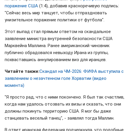
поражение США
(1:4), добавив красноречивую подпись:
"Сейчас весь мир танцует, чтобы отпраздновать
унизительное поражение политики от футбола".
Этот выпад стал прямым ответом на скандальное
заявление министра внутренней безопасности США
Марквейна Маллина. Ранее американский чиновник
публично обрадовался невыходу Ирана из группы,
похваставшись аннулированием виз для иранцев.
Читайте также:
Скандал на ЧМ-2026: ФИФА выступила с
заявлением о незачтенном голе Хорватии (видео
момента)
"Я просто рад, что с ними покончено. Я был так счастлив,
когда нам удалось отозвать их визы и сказать, что они
должны покинуть территорию США. Я мог бы даже
станцевать веселый танец", - заявлял тогда Маллин.
В ответ иранская федерация подчеркнула, что подобные