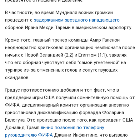
предвзятое отношение и давление.
В частности, во время Мундиаля возник громкий
прецедент с
задержанием звездного нападающего
сборной Ирана Мехди Тареми в американском аэропорту.
Кроме того, главный тренер команды Амир Галенои
неоднократно критиковал организацию чемпионата после
ничьих с Новой Зеландией (2:2) и Египтом (1:1), заявляя,
что его сборная чувствует себя "самой угнетенной" на
турнире из-за отмененных голов и сопутствующих
скандалов.
Градус противостоянию добавил и тот факт, что в
преддверии игры США получили сомнительную помощь от
ФИФА: дисциплинарный комитет организации внезапно
приостановил дисквалификацию форварда Фоларина
Балогуна. Это произошло после того, как президент США
Дональд Трамп
лично позвонил по телефону
руководителю ФИФА
Джанни Инфантино, что вызвало