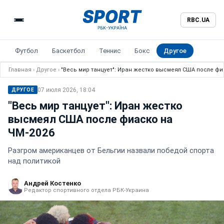
RBC.UA
Футбол
Баскетбол
Теннис
Бокс
Другое
Главная
›
Другое
›
"Весь мир танцует": Иран жестко высмеял США после фи
07 июля 2026, 18:04
ДРУГОЕ
"Весь мир танцует": Иран жестко
высмеял США после фиаско на
ЧМ-2026
Разгром американцев от Бельгии назвали победой спорта
над политикой
Андрей Костенко
Редактор спортивного отдела РБК-Украина