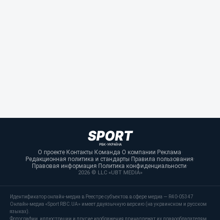
О проекте
·
Контакты
·
Команда
·
О компании
·
Реклама
·
Редакционная политика и стандарты
·
Правила пользования
·
Правовая информация
·
Политика конфиденциальности
·
2026 © LLC «UBT MEDIA»
Идентификатор онлайн-медиа в Реестре субъектов в сфере медиа — R40-05347
Онлайн-медиа «Sport RBC.UA» имеет двуязычную версию (на украинском и русском
языках).
Фотографии, иллюстрации и другие изображения принадлежат их правообладателям.