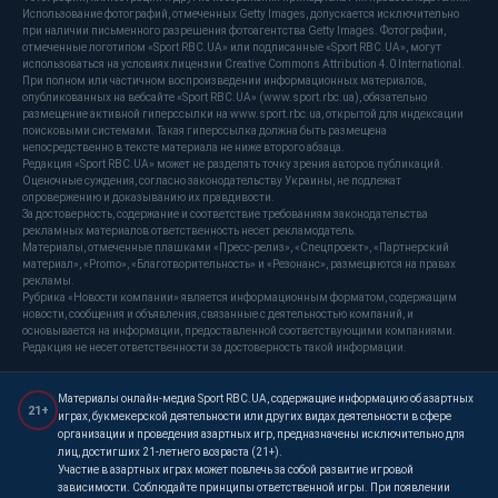
Использование фотографий, отмеченных Getty Images, допускается исключительно
при наличии письменного разрешения фотоагентства Getty Images. Фотографии,
отмеченные логотипом «Sport RBC.UA» или подписанные «Sport RBC.UA», могут
использоваться на условиях лицензии Creative Commons Attribution 4.0 International.
При полном или частичном воспроизведении информационных материалов,
опубликованных на вебсайте «Sport RBC.UA» (www.sport.rbc.ua), обязательно
размещение активной гиперссылки на www.sport.rbc.ua, открытой для индексации
поисковыми системами. Такая гиперссылка должна быть размещена
непосредственно в тексте материала не ниже второго абзаца.
Редакция «Sport RBC.UA» может не разделять точку зрения авторов публикаций.
Оценочные суждения, согласно законодательству Украины, не подлежат
опровержению и доказыванию их правдивости.
За достоверность, содержание и соответствие требованиям законодательства
рекламных материалов ответственность несет рекламодатель.
Материалы, отмеченные плашками «Пресс-релиз», «Спецпроект», «Партнерский
материал», «Promo», «Благотворительность» и «Резонанс», размещаются на правах
рекламы.
Рубрика «Новости компании» является информационным форматом, содержащим
новости, сообщения и объявления, связанные с деятельностью компаний, и
основывается на информации, предоставленной соответствующими компаниями.
Редакция не несет ответственности за достоверность такой информации.
Материалы онлайн-медиа Sport RBC.UA, содержащие информацию об азартных
21+
играх, букмекерской деятельности или других видах деятельности в сфере
организации и проведения азартных игр, предназначены исключительно для
лиц, достигших 21-летнего возраста (21+).
Участие в азартных играх может повлечь за собой развитие игровой
зависимости. Соблюдайте принципы ответственной игры. При появлении