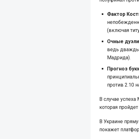
Фактор Кост
непобежденно
(включая тит
Очные дуэли
ведь дважды 
Мадрида).
Прогноз бук
принципиальн
против 2.10 н
В случае успеха
которая пройдет 
В Украине прям
покажет платфор