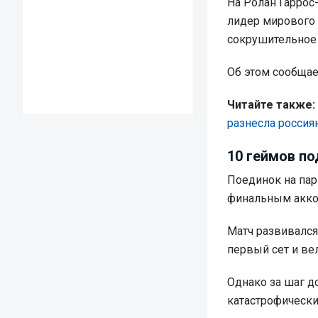
На Ролан Гаррос
лидер мирового 
сокрушительное
Об этом сообща
Читайте также:
разнесла россия
10 геймов по
Поединок на пар
финальным акко
Матч развивался
первый сет и вел
Однако за шаг д
катастрофически