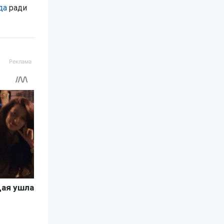
да
ради