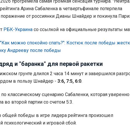
-2026 прогремела самая громкая сенсация турнира. "Нейтра
рейтинга Арина Сабаленка в четвертьфинале потерпела
 поражение от россиянки Дианы Шнайдер и покинула Пари
ет
РБК-Украина
со ссылкой на официальные результаты мат
"Как можно спокойно спать?": Костюк после победы жест
нку Андрееву после победы
дряд и "баранка" для первой ракетки
ижском грунте длился 2 часа 14 минут и завершился разг
рдом в пользу Шнайдер -
3:6, 7:5, 6:0
.
 по классическому сценарию Сабаленки, которая уверенно
а во второй партии со счетом 5:3.
о общей победы в игре лидера рейтинга произошел
й психологический и игровой сбой.