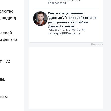
обозреватель
солютно
Свет в конце тоннеля:
д подряд
"Динамо", "Полесье" и ЛНЗ не
расстроили в еврокубках
Даниил Вереитин
Руководитель спортивной
еевой,
редакции РБК-Украина
ом финале
 1.72
ны,
рием