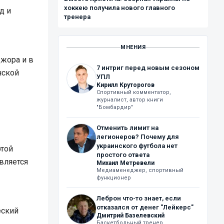
хоккею получила нового главного
д и
тренера
МНЕНИЯ
жора и в
7 интриг перед новым сезоном
нской
УПЛ
Кирилл Круторогов
Спортивный комментатор,
журналист, автор книги
"Бомбардир"
Отменить лимит на
легионеров? Почему для
украинского футбола нет
той
простого ответа
вляется
Михаил Метревели
Медиаменеджер, спортивный
функционер
Леброн что-то знает, если
отказался от денег "Лейкерс"
еский
Дмитрий Базелевский
Баскетбольный тренер,