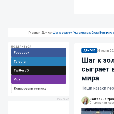
Главная
›
Другое
›
Шаг к золоту: Украина разбила Венгрию
ПОДЕЛИТЬСЯ
03 июня 202
ДРУГОЕ
Facebook
Шаг к зо
Telegram
сыграет 
Twitter / X
мира
Viber
Наши казаки пер
Копировать ссылку
Екатерина Урс
Спортивная жур