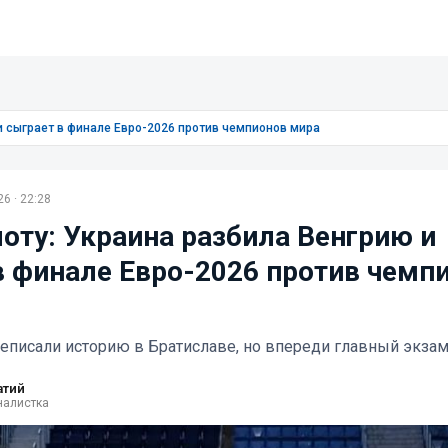
 и сыграет в финале Евро-2026 против чемпионов мира
6 · 22:28
лоту: Украина разбила Венгрию и
в финале Евро-2026 против чемп
еписали историю в Братиславе, но впереди главный экза
атий
налистка