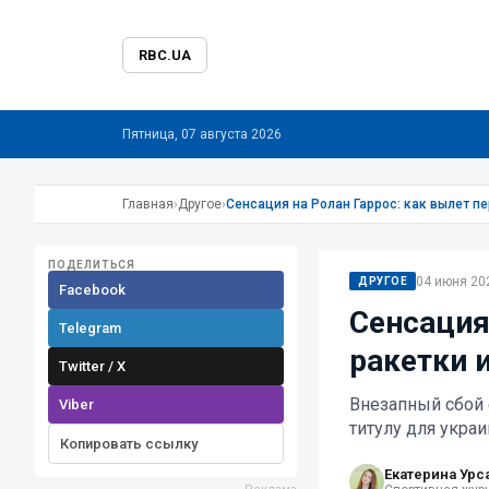
RBC.UA
Пятница, 07 августа 2026
Главная
›
Другое
›
Сенсация на Ролан Гаррос: как вылет п
ПОДЕЛИТЬСЯ
04 июня 202
ДРУГОЕ
Facebook
Сенсация
Telegram
ракетки 
Twitter / X
Внезапный сбой 
Viber
титулу для укра
Копировать ссылку
Екатерина Урс