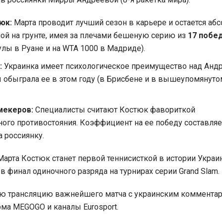
юк:
Марта проводит лучший сезон в карьере и остается аб
й на грунте, имея за плечами бешеную серию из
17 побе
улы в Руане и на WTA 1000 в Мадриде).
:
Украинка имеет психологическое преимущество над Андр
обыграла ее в этом году (в Брисбене и в вышеупомянут
мекеров:
Специалисты считают Костюк фавориткой
ого противостояния. Коэффициент на ее победу составляет
а россиянку.
 Марта Костюк станет первой теннисисткой в истории Украи
в финал одиночного разряда на турнирах серии Grand Slam.
ую трансляцию важнейшего матча с украинским коммента
ма MEGOGO и каналы Eurosport.