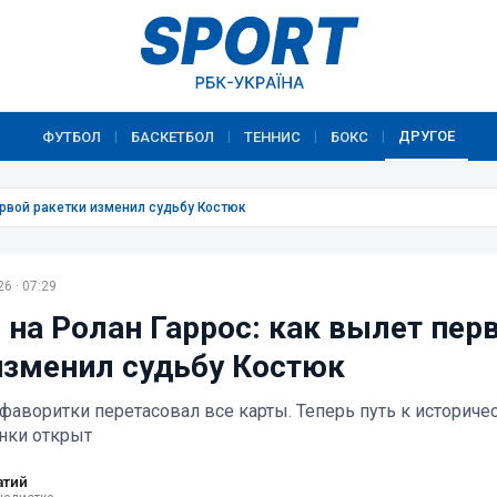
ДРУГОЕ
ФУТБОЛ
БАСКЕТБОЛ
ТЕННИС
БОКС
|
|
|
|
ервой ракетки изменил судьбу Костюк
6 · 07:29
 на Ролан Гаррос: как вылет пер
изменил судьбу Костюк
фаворитки перетасовал все карты. Теперь путь к историче
инки открыт
атий