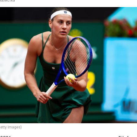
налистка
etty Images)