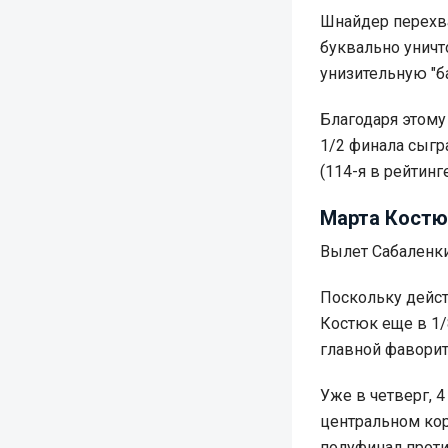
Шнайдер перехва
буквально уничт
унизительную "ба
Благодаря этому
1/2 финала сыгр
(114-я в рейтинг
Марта Костюк
Вылет Сабаленк
Поскольку дейс
Костюк еще в 1/
главной фаворит
Уже в четверг, 
центральном кор
полуфинал проти