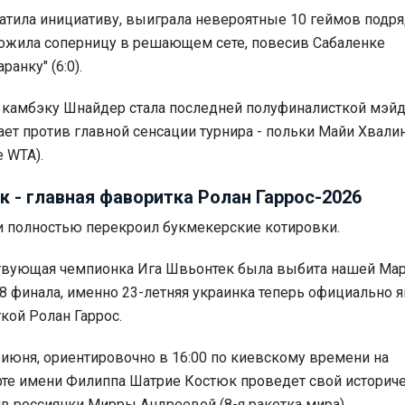
тила инициативу, выиграла невероятные 10 геймов подря
ожила соперницу в решающем сете, повесив Сабаленке
ранку" (6:0).
 камбэку Шнайдер стала последней полуфиналисткой мэйд
ает против главной сенсации турнира - польки Майи Хвали
е WTA).
 - главная фаворитка Ролан Гаррос-2026
и полностью перекроил букмекерские котировки.
твующая чемпионка Ига Швьонтек была выбита нашей Мар
8 финала, именно 23-летняя украинка теперь официально я
кой Ролан Гаррос.
4 июня, ориентировочно в 16:00 по киевскому времени на
те имени Филиппа Шатрие Костюк проведет свой историч
в россиянки Мирры Андреевой (8-я ракетка мира).