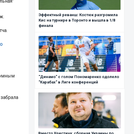
льная"
Эффектный реванш: Костюк разгромила
ж.
Кис на турнире в Торонто и вышла в 1/8
финала
ча.
ко
ромным
"Динамо" с голом Пономаренко одолело
"Карабах" в Лиге конференций
 забрала
Вместо Христича: сборная Украины по