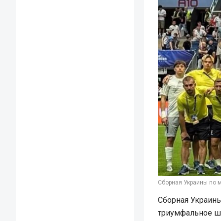
Сборная Украины по м
Сборная Украин
триумфальное ше