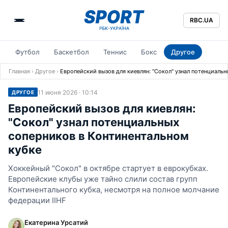
RBC.UA
Футбол
Баскетбол
Теннис
Бокс
Другое
Главная
›
Другое
›
Европейский вызов для киевлян: "Сокол" узнал потенциаль
11 июня 2026 · 10:14
ДРУГОЕ
Европейский вызов для киевлян:
"Сокол" узнал потенциальных
соперников в Континентальном
кубке
Хоккейный "Сокол" в октябре стартует в еврокубках.
Европейские клубы уже тайно слили состав групп
Континентального кубка, несмотря на полное молчание
федерации IIHF
Екатерина Урсатий