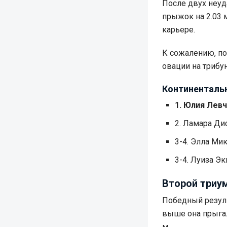
После двух неуд
прыжок на 2.03 
карьере.
К сожалению, пок
овации на трибун
Континентальн
1. Юлия Левч
2. Ламара Дис
3-4. Элла Мик
3-4. Луиза Эк
Второй триум
Победный резуль
выше она прыгал
м.