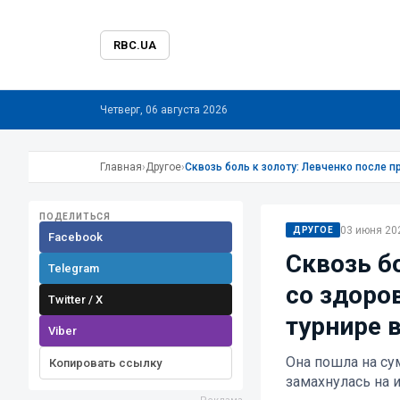
RBC.UA
Четверг, 06 августа 2026
Главная
›
Другое
›
Сквозь боль к золоту: Левченко после 
ПОДЕЛИТЬСЯ
03 июня 202
ДРУГОЕ
Facebook
Сквозь б
Telegram
со здоро
Twitter / X
турнире 
Viber
Она пошла на су
Копировать ссылку
замахнулась на 