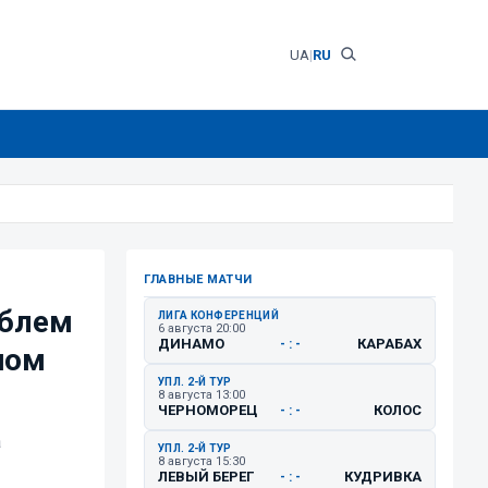
UA
|
RU
ГЛАВНЫЕ МАТЧИ
облем
ЛИГА КОНФЕРЕНЦИЙ
6 августа 20:00
ДИНАМО
КАРАБАХ
- : -
ном
УПЛ. 2-Й ТУР
8 августа 13:00
ЧЕРНОМОРЕЦ
КОЛОС
- : -
а
УПЛ. 2-Й ТУР
8 августа 15:30
ЛЕВЫЙ БЕРЕГ
КУДРИВКА
- : -