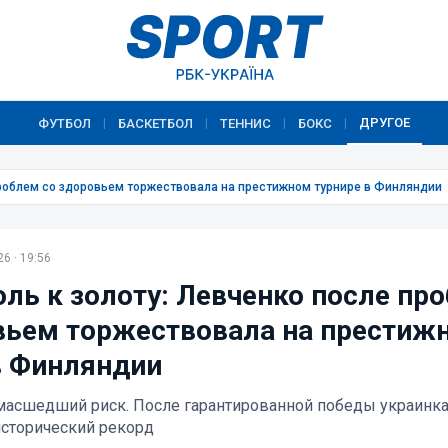
ДРУГОЕ
ФУТБОЛ
БАСКЕТБОЛ
ТЕННИС
БОКС
|
|
|
|
проблем со здоровьем торжествовала на престижном турнире в Финляндии
6 · 19:56
оль к золоту: Левченко после пр
вьем торжествовала на престиж
в Финляндии
масшедший риск. После гарантированной победы украинк
исторический рекорд