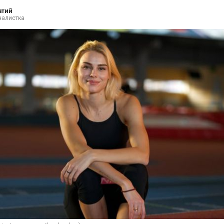
атий
налистка