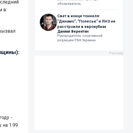
оследний
обозреватель
м в
Свет в конце тоннеля:
"Динамо", "Полесье" и ЛНЗ не
расстроили в еврокубках
 вызвал
Даниил Вереитин
Руководитель спортивной
редакции РБК-Украина
нщины):
году -
 на 1.99