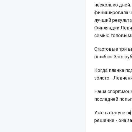
несколько дней. 
финишировала чет
лучший результа
Финляндии Левч
семью топовыми
Стартовые три в
ошибки. Зато руб
Когда планка под
золото - Левчен
Наша спортсменк
последней попыт
Уже в статусе о
решение - она з