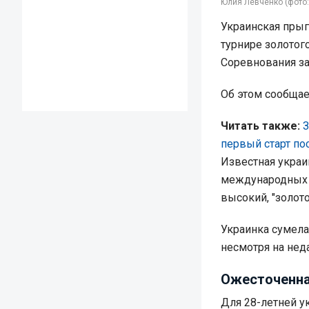
Юлия Левченко (фото:
Украинская прыг
турнире золотог
Соревнования за
Об этом сообща
Читать также:
З
первый старт по
Известная украи
международных 
высокий, "золото
Украинка сумела
несмотря на нед
Ожесточенна
Для 28-летней у