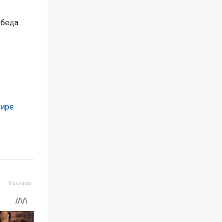
обеда
нире