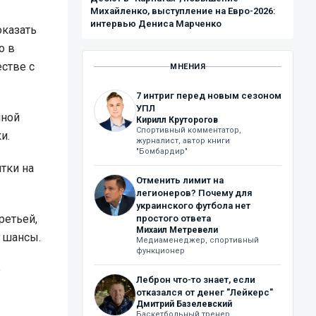
Михайленко, выступление на Евро-2026:
интервью Дениса Марченко
оказать
о в
стве с
МНЕНИЯ
7 интриг перед новым сезоном
УПЛ
иной
Кирилл Круторогов
Спортивный комментатор,
и.
журналист, автор книги
"Бомбардир"
нтки на
Отменить лимит на
легионеров? Почему для
украинского футбола нет
ретьей,
простого ответа
Михаил Метревели
и шансы.
Медиаменеджер, спортивный
функционер
е
Леброн что-то знает, если
отказался от денег "Лейкерс"
Дмитрий Базелевский
Баскетбольный тренер,