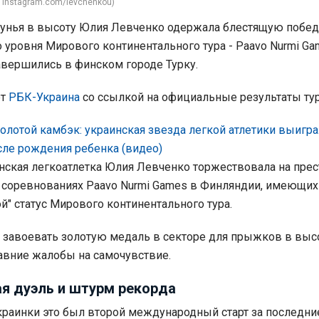
 instagram.com/levchenkou)
унья в высоту Юлия Левченко одержала блестящую побед
о уровня Мирового континентального тура - Paavo Nurmi Ga
вершились в финском городе Турку.
ет
РБК-Украина
со ссылкой на официальные результаты тур
олотой камбэк: украинская звезда легкой атлетики выигра
сле рождения ребенка (видео)
нская легкоатлетка Юлия Левченко торжествовала на пре
соревнованиях Paavo Nurmi Games в Финляндии, имеющи
й" статус Мирового континентального тура.
 завоевать золотую медаль в секторе для прыжков в высо
авние жалобы на самочувствие.
я дуэль и штурм рекорда
краинки это был второй международный старт за последни