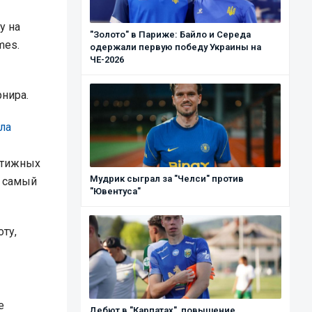
у на
"Золото" в Париже: Байло и Середа
mes.
одержали первую победу Украины на
ЧЕ-2026
нира.
ла
стижных
Мудрик сыграл за "Челси" против
х самый
"Ювентуса"
ту,
е
Дебют в "Карпатах", повышение