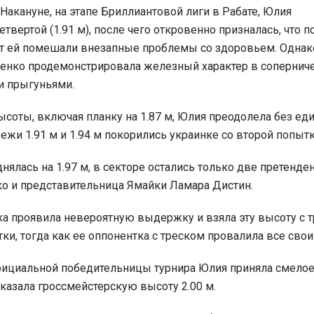
Накануне, на этапе Бриллиантовой лиги в Рабате, Юлия
вертой (1.91 м), после чего откровенно призналась, что п
т ей помешали внезапные проблемы со здоровьем. Однак
енко продемонстрировала железный характер в соперниче
 прыгуньями.
ысоты, включая планку на 1.87 м, Юлия преодолела без ед
ежи 1.91 м и 1.94 м покорились украинке со второй попытк
нялась на 1.97 м, в секторе остались только две претенде
ко и представительница Ямайки Ламара Дистин.
а проявила невероятную выдержку и взяла эту высоту с т
ки, тогда как ее оппонентка с треском провалила все сво
фициальной победительницы турнира Юлия приняла смело
аказала гроссмейстерскую высоту 2.00 м.