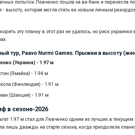
ачных попыток Левченко пошла на ва-банк и перенесла п
м - высоту, которая могла стать ее новым личным рекордо
орить эту планку в этот раз не удалось, но риск украинки
ах.
ый тур, Paavo Nurmi Games. Прыжки в высоту (же
енко (Украина) - 1.97 м
тин (Ямайка) - 1.94 м
кола (Финляндия) - 1.91 м.
ман (Швеция) - 1.91 м
ф в сезоне-2026
тат 1.97 м стал для Левченко одним из лучших в текущем 
а лишь дважды на старте сезона, когда преодолела планку