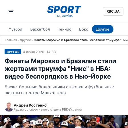
RBC.UA
Футбол
Баскетбол
Теннис
Бокс
Другое
Главная
›
Другое
›
Фанаты Марокко и Бразилии стали жертвами триумфа "Никс
14 июня 2026 · 14:33
ДРУГОЕ
Фанаты Марокко и Бразилии стали
жертвами триумфа "Никс" в НБА:
видео беспорядков в Нью-Йорке
Баскетбольные болельщики атаковали футбольные
шаттлы в центре Манхэттена
Андрей Костенко
Редактор спортивного отдела РБК-Украина