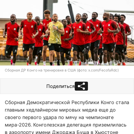
Сборная ДР Конго на тренировке в США (фото: x.com/FecofaRdc)
Поделиться
Сборная Демократической Республики Конго стала
главным хедлайнером мировых медиа еще до
своего первого удара по мячу на чемпионате
мира-2026. Конголезская делегация приземлилась
в аэропорту имени Джорджа Буша в Хьюстоне