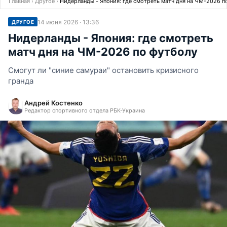
Главная
›
Другое
›
Нидерланды - Япония: где смотреть матч дня на ЧМ-2026 п
14 июня 2026 · 13:36
ДРУГОЕ
Нидерланды - Япония: где смотреть
матч дня на ЧМ-2026 по футболу
Смогут ли "синие самураи" остановить кризисного
гранда
Андрей Костенко
Редактор спортивного отдела РБК-Украина