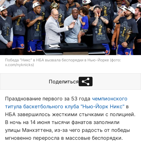
Победа "Никс" в НБА вызвала беспорядки в Нью-Йорке (фото:
x.com/nyknicks)
Поделиться
Празднование первого за 53 года
чемпионского
титула баскетбольного клуба "Нью-Йорк Никс"
в
НБА завершилось жесткими стычками с полицией.
В ночь на 14 июня тысячи фанатов заполнили
улицы Манхэттена, из-за чего радость от победы
мгновенно переросла в массовые беспорядки.