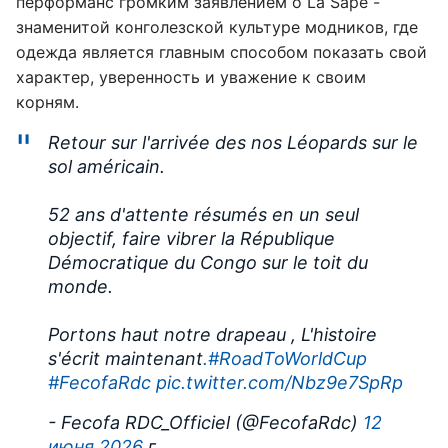
перформанс громким заявлением о La Sape -
знаменитой конголезской культуре модников, где
одежда является главным способом показать свой
характер, уверенность и уважение к своим
корням.
Retour sur l'arrivée des nos Léopards sur le
sol américain.
52 ans d'attente résumés en un seul
objectif, faire vibrer la République
Démocratique du Congo sur le toit du
monde.
Portons haut notre drapeau , L'histoire
s'écrit maintenant
.#RoadToWorldCup
#FecofaRdc
pic.twitter.com/Nbz9e7SpRp
- Fecofa RDC_Officiel (@FecofaRdc)
12
июня 2026
г.