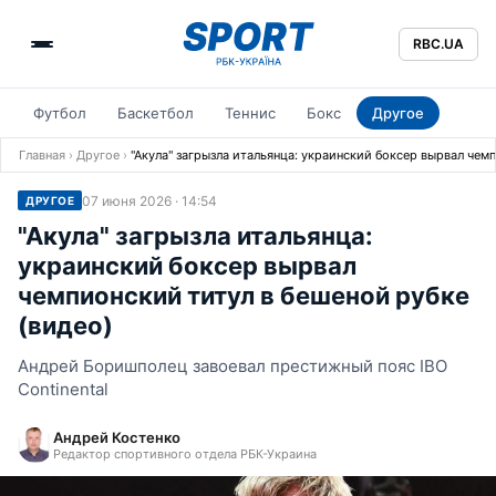
RBC.UA
Футбол
Баскетбол
Теннис
Бокс
Другое
Главная
›
Другое
›
"Акула" загрызла итальянца: украинский боксер вырвал чем
07 июня 2026 · 14:54
ДРУГОЕ
"Акула" загрызла итальянца:
украинский боксер вырвал
чемпионский титул в бешеной рубке
(видео)
Андрей Боришполец завоевал престижный пояс IBO
Continental
Андрей Костенко
Редактор спортивного отдела РБК-Украина