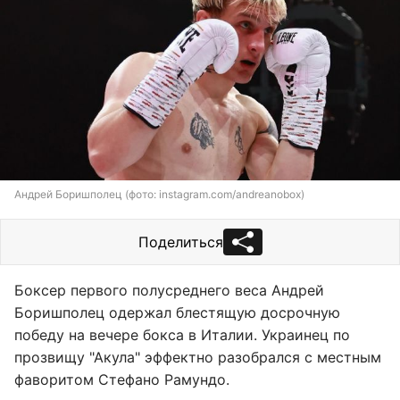
Андрей Боришполец (фото: instagram.com/andreanobox)
Поделиться
Боксер первого полусреднего веса Андрей
Боришполец одержал блестящую досрочную
победу на вечере бокса в Италии. Украинец по
прозвищу "Акула" эффектно разобрался с местным
фаворитом Стефано Рамундо.