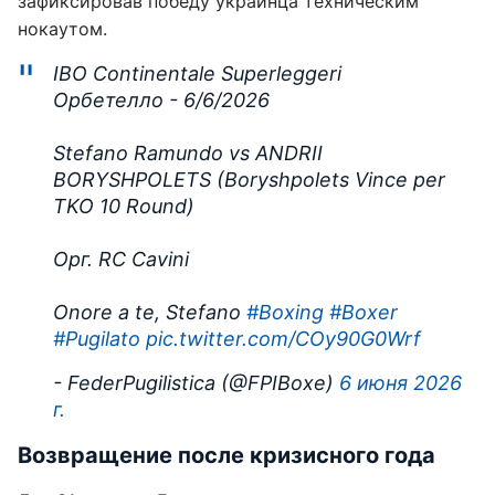
зафиксировав победу украинца техническим
нокаутом.
IBO Continentale Superleggeri
Орбетелло - 6/6/2026
Stefano Ramundo vs ANDRII
BORYSHPOLETS (Boryshpolets Vince per
TKO 10 Round)
Орг. RC Cavini
Onore a te, Stefano
#Boxing
#Boxer
#Pugilato
pic.twitter.com/COy90G0Wrf
- FederPugilistica (@FPIBoxe)
6 июня 2026
г.
Возвращение после кризисного года