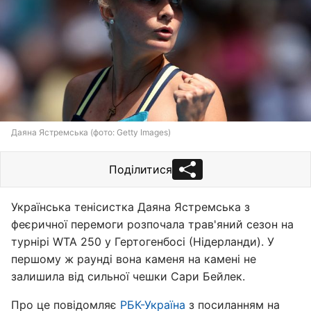
Даяна Ястремська (фото: Getty Images)
Поділитися
Українська тенісистка Даяна Ястремська з
феєричної перемоги розпочала трав'яний сезон на
турнірі WTA 250 у Гертогенбосі (Нідерланди). У
першому ж раунді вона каменя на камені не
залишила від сильної чешки Сари Бейлек.
Про це повідомляє
РБК-Україна
з посиланням на