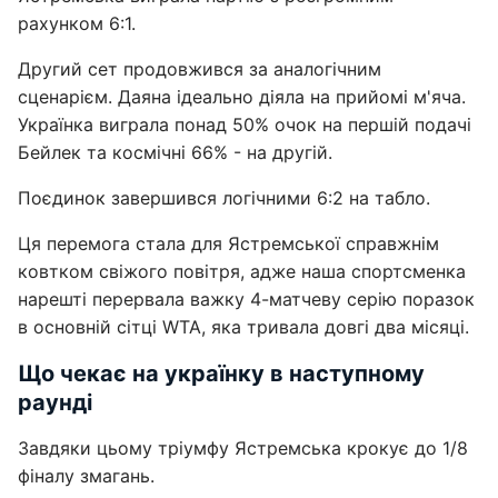
рахунком 6:1.
Другий сет продовжився за аналогічним
сценарієм. Даяна ідеально діяла на прийомі м'яча.
Українка виграла понад 50% очок на першій подачі
Бейлек та космічні 66% - на другій.
Поєдинок завершився логічними 6:2 на табло.
Ця перемога стала для Ястремської справжнім
ковтком свіжого повітря, адже наша спортсменка
нарешті перервала важку 4-матчеву серію поразок
в основній сітці WTA, яка тривала довгі два місяці.
Що чекає на українку в наступному
раунді
Завдяки цьому тріумфу Ястремська крокує до 1/8
фіналу змагань.