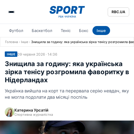
RBC.UA
Футбол
Баскетбол
Теніс
Бокс
Інше
Головна
›
Інше
›
Знищила за годину: яка українська зірка тенісу розгромила фа
09 червня 2026 · 14:36
ІНШЕ
Знищила за годину: яка українська
зірка тенісу розгромила фаворитку в
Нідерландах
Українка вийшла на корт та перервала серію невдач, яку
не могла подолати два місяці поспіль
Катерина Урсатій
Спортивна журналістка