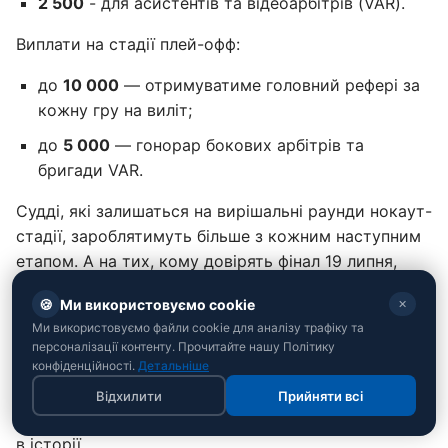
2 500
- для асистентів та відеоарбітрів (VAR).
Виплати на стадії плей-офф:
до
10 000
— отримуватиме головний рефері за
кожну гру на виліт;
до
5 000
— гонорар бокових арбітрів та
бригади VAR.
Судді, які залишаться на вирішальні раунди нокаут-
стадії, зароблятимуть більше з кожним наступним
етапом. А на тих, кому довірять фінал 19 липня,
чекає найбільша виплата в історії світового
🍪
Ми використовуємо cookie
✕
футболу.
Ми використовуємо файли cookie для аналізу трафіку та
персоналізації контенту. Прочитайте нашу Політику
Чому ФІФА так щедро платить арбітрам
конфіденційності.
Детальніше
Такий фінансовий стрибок пов'язаний із тим, що
Відхилити
Прийняти всі
ЧС-2026 стане найтривалішим і наймасштабнішим
в історії.