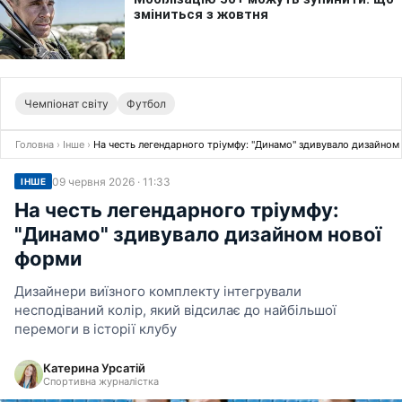
Чемпіонат світу
Футбол
Головна
›
Інше
›
На честь легендарного тріумфу: "Динамо" здивувало дизайном
09 червня 2026 · 11:33
ІНШЕ
На честь легендарного тріумфу:
"Динамо" здивувало дизайном нової
форми
Дизайнери виїзного комплекту інтегрували
несподіваний колір, який відсилає до найбільшої
перемоги в історії клубу
Катерина Урсатій
Спортивна журналістка