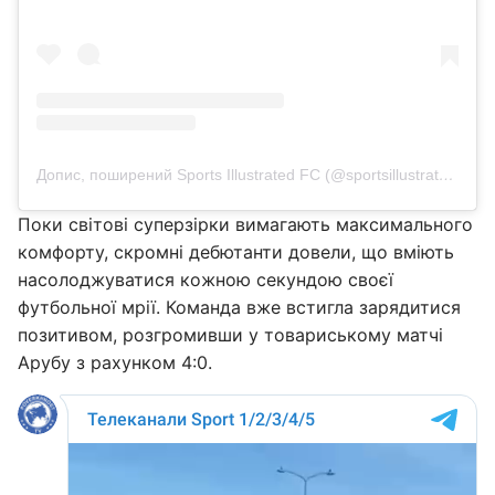
Допис, поширений Sports Illustrated FC (@sportsillustratedfc)
Поки світові суперзірки вимагають максимального
комфорту, скромні дебютанти довели, що вміють
насолоджуватися кожною секундою своєї
футбольної мрії. Команда вже встигла зарядитися
позитивом, розгромивши у товариському матчі
Арубу з рахунком 4:0.