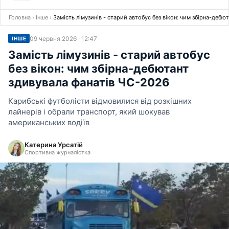
Головна
›
Інше
›
Замість лімузинів - старий автобус без вікон: чим збірна-деб
09 червня 2026 · 12:47
ІНШЕ
Замість лімузинів - старий автобус
без вікон: чим збірна-дебютант
здивувала фанатів ЧС-2026
Карибські футболісти відмовилися від розкішних
лайнерів і обрали транспорт, який шокував
американських водіїв
Катерина Урсатій
Спортивна журналістка