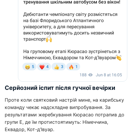
Серйозний іспит після гучної вечірки
Проте коли святковий настрій мине, на карибську
команду чекає надскладне випробування. За
результатами жеребкування Кюрасао потрапив до
групи Е, де їм протистоятимуть: Німеччина,
Еквадор, Кот-д’Івуар.