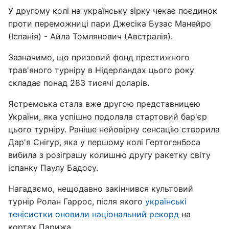
У другому колі на українську зірку чекає поєдинок
проти переможниці пари Джесіка Бузас Манейро
(Іспанія) - Айла Томлянович (Австралія).
Зазначимо, що призовий фонд престижного
трав'яного турніру в Нідерландах цього року
складає понад 283 тисячі доларів.
Ястремська стала вже другою представницею
України, яка успішно подолала стартовий бар'єр
цього турніру. Раніше нейовірну сенсацію створила
Дар'я Снігур, яка у першому колі Гертогенбоса
вибила з розіграшу колишню другу ракетку світу
іспанку Паулу Бадосу.
Нагадаємо, нещодавно закінчився культовий
турнір Ролан Гаррос, після якого
у
країнські
тенісистки оновили національний рекорд
на
кортах Парижа.