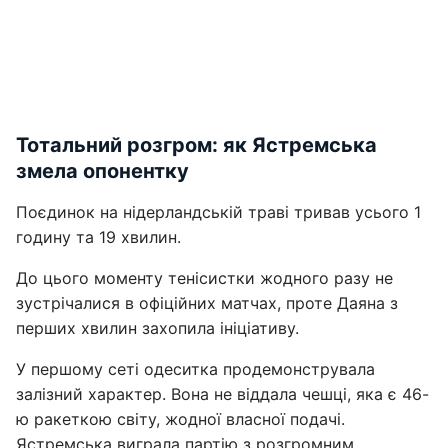
Тотальний розгром: як Ястремська
змела опонентку
Поєдинок на нідерландській траві тривав усього 1
годину та 19 хвилин.
До цього моменту тенісистки жодного разу не
зустрічалися в офіційних матчах, проте Даяна з
перших хвилин захопила ініціативу.
У першому сеті одеситка продемонструвала
залізний характер. Вона не віддала чешці, яка є 46-
ю ракеткою світу, жодної власної подачі.
Ястремська виграла партію з розгромним