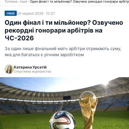
Головна
›
Інше
›
Один фінал і ти мільйонер? Озвучено рекордні гонорари арбіт
09 червня 2026 · 10:37
ІНШЕ
Один фінал і ти мільйонер? Озвучено
рекордні гонорари арбітрів на
ЧС-2026
За один лише фінальний матч арбітри отримають суму,
яка для багатьох є річним заробітком
Катерина Урсатій
Спортивна журналістка