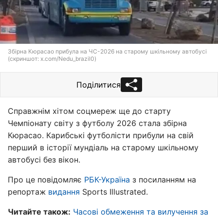
Збірна Кюрасао прибула на ЧС-2026 на старому шкільному автобусі
(скриншот: x.com/Nedu_brazil0)
Поділитися
Справжнім хітом соцмереж ще до старту
Чемпіонату світу з футболу 2026 стала збірна
Кюрасао. Карибські футболісти прибули на свій
перший в історії мундіаль на старому шкільному
автобусі без вікон.
Про це повідомляє
РБК-Україна
з посиланням на
репортаж
видання
Sports Illustrated.
Читайте також:
Часові обмеження та вилучення за