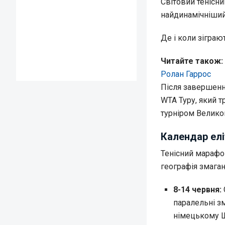
Світовий тенісни
найдинамічніший
Де і коли зіграю
Читайте також:
Ролан Гаррос
Після завершення
WTA Туру, який 
турніром Велико
Календар елі
Тенісний марафон
географія змаган
8-14 червня:
паралельні зм
німецькому Шт