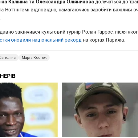
іна Калініна та Олександра Олійникова
долучаться до тра
і та Ноттінгемі відповідно, намагаючись заробити важливі о
.
авно закінчився культовий турнір Ролан Гаррос, після яко
систки оновили національний рекорд
на кортах Парижа.
Світоліна
Марта Костюк