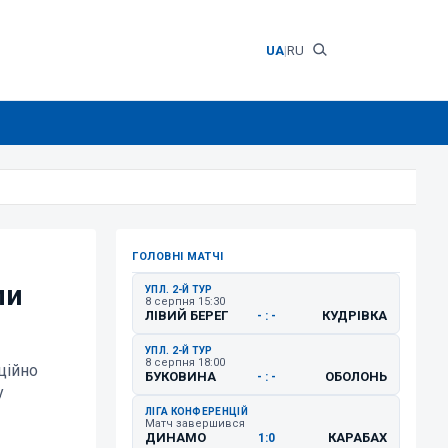
UA
|
RU
ГОЛОВНІ МАТЧІ
ли
УПЛ. 2-Й ТУР
8 серпня 15:30
ЛІВИЙ БЕРЕГ
КУДРІВКА
- : -
УПЛ. 2-Й ТУР
8 серпня 18:00
ційно
БУКОВИНА
ОБОЛОНЬ
- : -
у
ЛІГА КОНФЕРЕНЦІЙ
Матч завершився
ДИНАМО
КАРАБАХ
1:0