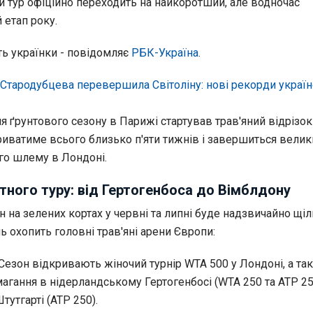
й тур офіційно переходить на найкоротший, але водночас
 етап року.
ть українки - повідомляє
РБК-Україна
.
Стародубцева перевершила Світоліну: нові рекорди україн
 ґрунтового сезону в Парижі стартував трав'яний відрізок
триватиме всього близько п'яти тижнів і завершиться вели
го шлему в Лондоні.
тного туру: від Гертогенбоса до Вімблдону
 на зелених кортах у червні та липні буде надзвичайно щіл
ь охопить головні трав'яні арени Європи:
Сезон відкривають жіночий турнір WTA 500 у Лондоні, а та
агання в нідерландському Гертогенбосі (WTA 250 та ATP 250
утгарті (ATP 250).