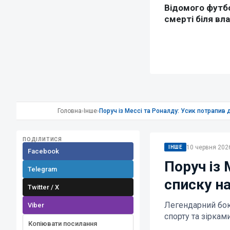
Головна
›
Інше
›
Поруч із Мессі та Роналду: Усик потрапив 
ПОДІЛИТИСЯ
10 червня 2026
ІНШЕ
Facebook
Поруч із 
Telegram
списку на
Twitter / X
Легендарний бокс
Viber
спорту та зірка
Копіювати посилання