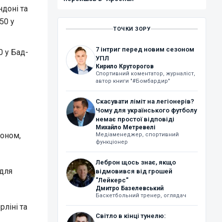
ндоні та
50 у
ТОЧКИ ЗОРУ
7 інтриг перед новим сезоном
 у Бад-
УПЛ
Кирило Круторогов
Спортивний коментатор, журналіст,
автор книги "#Бомбардир"
Скасувати ліміт на легіонерів?
Чому для українського футболу
немає простої відповіді
Михайло Метревелі
доном,
Медіаменеджер, спортивний
функціонер
Леброн щось знає, якщо
для
відмовився від грошей
"Лейкерс"
Дмитро Базелевський
Баскетбольний тренер, оглядач
ліні та
Світло в кінці тунелю: