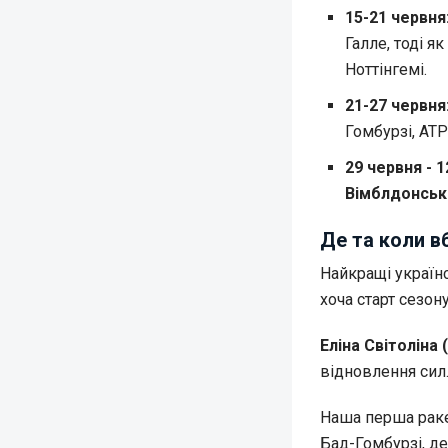
15-21 червня
Галле, тоді я
Ноттінгемі.
21-27 червня
Гомбурзі, ATP
29 червня - 1
Вімблдонськи
Де та коли в
Найкращі україн
хоча старт сезону
Еліна Світоліна
відновлення сил
Наша перша раке
Бад-Гомбурзі, де