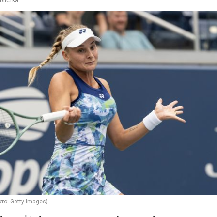
лістка
то: Getty Images)