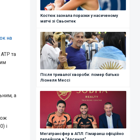
Костюк зазнала поразки у насиченому
матчі зі Свьонтек
ок на
 ATP та
ким
Після тривалої хвороби: помер батько
Ліонеля Мессі
ьним, а
кож
) і
Мегатрансфер в АПЛ: Гімараеш офіційно
перейшов в "Арсенал"