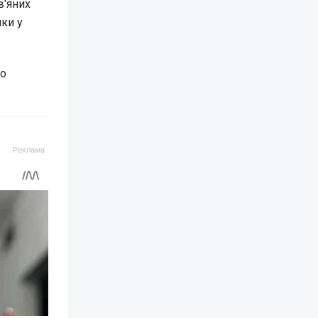
в'яних
чки у
го