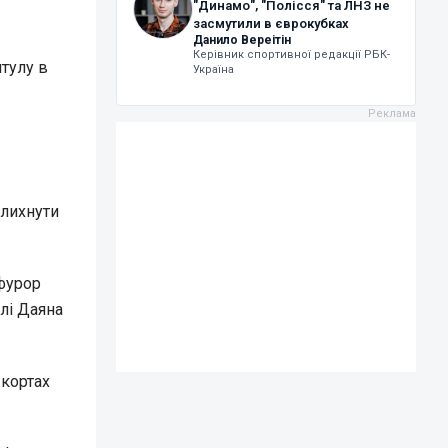
"Динамо", "Полісся" та ЛНЗ не
засмутили в єврокубках
Данило Вереітін
Керівник спортивної редакції РБК-
итулу в
Україна
лихнути
 фурор
лі Даяна
 кортах