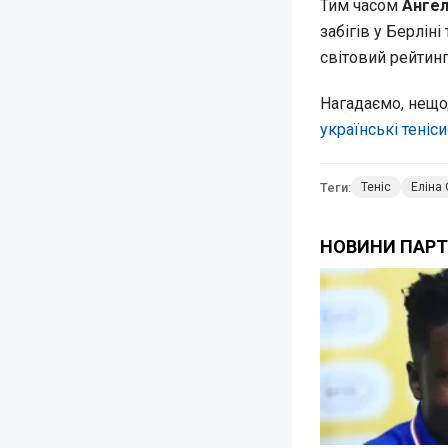
Тим часом
Ангел
забігів у Берлін
світовий рейтинг
Нагадаємо, нещод
у
країнські тені
Теги:
Теніс
Еліна 