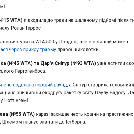
мі.
(№15 WTA)
підходила до трави на шаленому підйомі після т
налу Ролан Гаррос.
ати виступи на WTA 500 у Лондоні, але в останній момент
лася через прикру травму
правої щиколотки.
ка (№45 WTA) та Дар'я Снігур (№93 WTA)
уже встигли ско
ського Гертогенбоса.
внено подолала перший раунд
, а Снігур створила головний
нсаційно знищивши ексдругу ракетку світу Паулу Бадосу. Да
у Ноттінгемі.
ева (№55 WTA)
наразі захищає честь країни на престижних
 Шлемом планує завітати до Істборна.