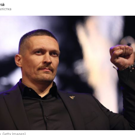
тій
лістка
: Getty Images)