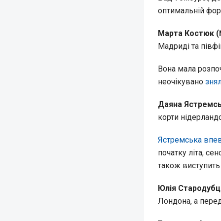
оптимальній фор
Марта Костюк 
Мадриді та півфі
Вона мала розпоч
неочікувано
зня
Даяна Ястремсь
корти нідерланд
Ястремська впе
початку літа, се
також виступить 
Юлія Стародубц
Лондона, а перед