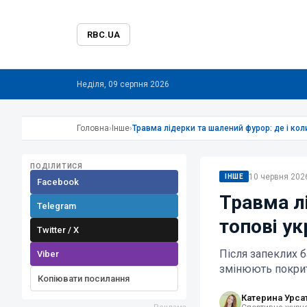
RBC.UA
Неділя, 09 серпня 2026
Головна
›
Інше
›
Травма лідерки та шалений фурор: де і коли
ПОДІЛИТИСЯ
10 червня 2026
ІНШЕ
Facebook
Травма л
Telegram
топові ук
Twitter / X
Після запеклих б
Viber
змінюють покрит
Копіювати посилання
Катерина Урса