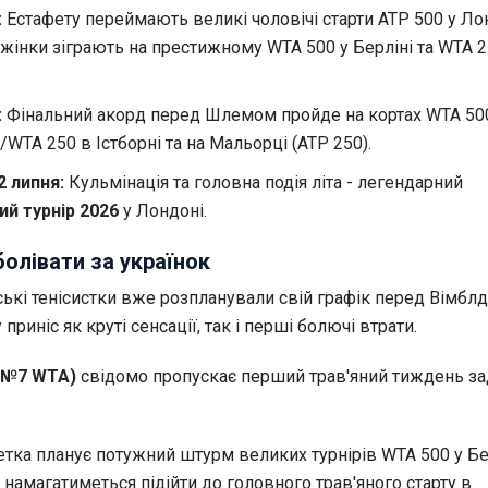
:
Естафету переймають великі чоловічі старти ATP 500 у Ло
к жінки зіграють на престижному WTA 500 у Берліні та WTA 2
:
Фінальний акорд перед Шлемом пройде на кортах WTA 500
/WTA 250 в Істборні та на Мальорці (ATP 250).
2 липня:
Кульмінація та головна подія літа - легендарний
й турнір 2026
у Лондоні.
болівати за українок
ські тенісистки вже розпланували свій графік перед Вімбл
 приніс як круті сенсації, так і перші болючі втрати.
 (№7 WTA)
свідомо пропускає перший трав'яний тиждень за
.
тка планує потужний штурм великих турнірів WTA 500 у Бер
 намагатиметься підійти до головного трав'яного старту в