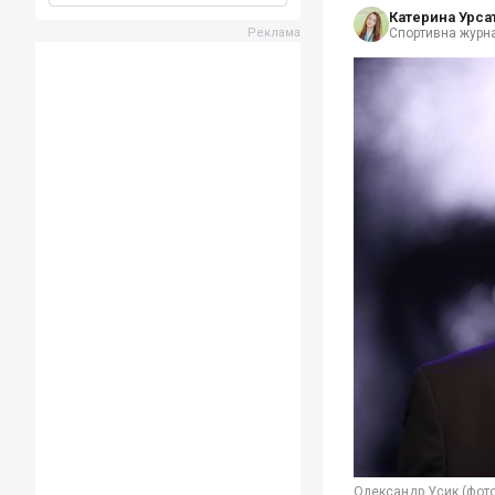
Катерина Урса
Спортивна журна
Олександр Усик (фото