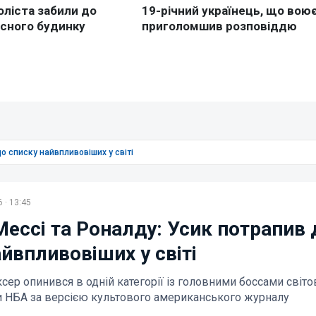
до списку найвпливовіших у світі
 · 13:45
Мессі та Роналду: Усик потрапив 
йвпливовіших у світі
ер опинився в одній категорії із головними боссами світо
ми НБА за версією культового американського журналу