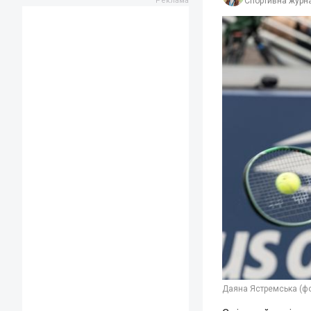
Спортивна журна
Даяна Ястремська (фо