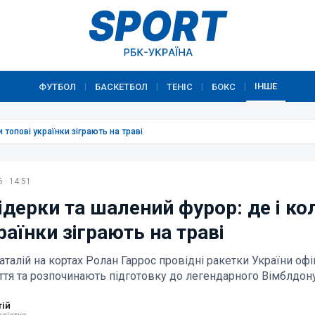
ІНШЕ
ФУТБОЛ
БАСКЕТБОЛ
ТЕНІС
БОКС
|
|
|
|
 топові українки зіграють на траві
 · 14:51
ідерки та шалений фурор: де і ко
раїнки зіграють на траві
аталій на кортах Ролан Гаррос провідні ракетки України офі
тя та розпочинають підготовку до легендарного Вімблдон
тій