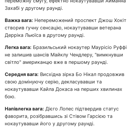
переможну смугу, ефектно нокаутувавши Айманна
Захабі у другому раунді.
Важка вага:
Непереможений проспект Джош Хокіт
створив гучну сенсацію, нокаутувавши ветерана
Дерріка Льюїса в другому раунді.
Легка вага:
Бразильський нокаутер Маурісіо Руффі
не залишив шансів Майклу Чендлеру, "вимкнувши
світло" американцю вже в першому раунді.
Середня вага:
Висхідна зірка Бо Нікал продовжив
свою домінуючу серію, декласувавши та
нокаутувавши Кайла Докаса на перших хвилинах
бою.
Напівлегка вага:
Дієго Лопес підтвердив статус
фаворита, розібравшись зі Стівом Гарсією та
нокаутувавши його у другому раунді.