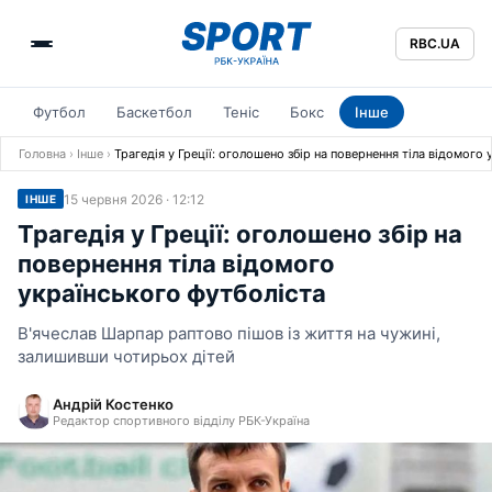
RBC.UA
Футбол
Баскетбол
Теніс
Бокс
Інше
Головна
›
Інше
›
Трагедія у Греції: оголошено збір на повернення тіла відомого
15 червня 2026 · 12:12
ІНШЕ
Трагедія у Греції: оголошено збір на
повернення тіла відомого
українського футболіста
В'ячеслав Шарпар раптово пішов із життя на чужині,
залишивши чотирьох дітей
Андрій Костенко
Редактор спортивного відділу РБК-Україна