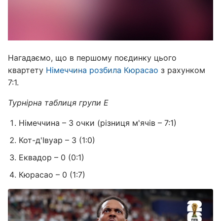
Нагадаємо, що в першому поєдинку цього
квартету
Німеччина розбила Кюрасао
з рахунком
7:1.
Турнірна таблиця групи Е
Німеччина – 3 очки (різниця м'ячів – 7:1)
Кот-д'Івуар – 3 (1:0)
Еквадор – 0 (0:1)
Кюрасао – 0 (1:7)