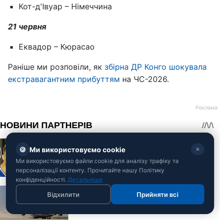
Кот-д'Івуар – Німеччина
21 червня
Еквадор – Кюрасао
Раніше ми розповіли, як
збірна ДР Конго шокувала
екстравагантним прибуттям
на ЧС-2026.
🍪
Ми використовуємо cookie
✕
Ми використовуємо файли cookie для аналізу трафіку та
персоналізації контенту. Прочитайте нашу Політику
конфіденційності.
Детальніше
Відхилити
Прийняти всі