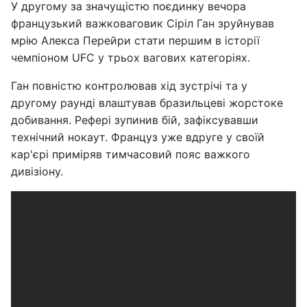
У другому за значущістю поєдинку вечора
французький важковаговик Сіріл Ган зруйнував
мрію Алекса Перейри стати першим в історії
чемпіоном UFC у трьох вагових категоріях.
Ган повністю контролював хід зустрічі та у
другому раунді влаштував бразильцеві жорстоке
добивання. Рефері зупинив бій, зафіксувавши
технічний нокаут. Француз уже вдруге у своїй
кар'єрі приміряв тимчасовий пояс важкого
дивізіону.