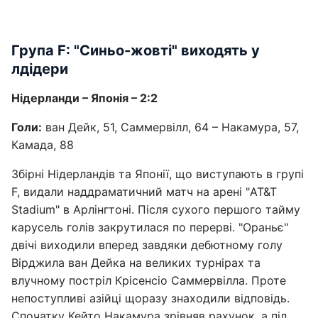
Група F: "Синьо-жовті" виходять у
лдідери
Нідерланди – Японія – 2:2
Голи:
ван Дейк, 51, Саммервілл, 64 – Накамура, 57,
Камада, 88
Збірні Нідерландів та Японії, що виступають в групі
F, видали наддраматичний матч на арені "AT&T
Stadium" в Арлінгтоні. Після сухого першого тайму
карусель голів закрутилася по перерві. "Ораньє"
двічі виходили вперед завдяки дебютному голу
Вірджила ван Дейка на великих турнірах та
влучному постріл Крісенсіо Саммервілла. Проте
непоступливі азійці щоразу знаходили відповідь.
Спочатку Кейто Накамура зрівняв рахунок, а під