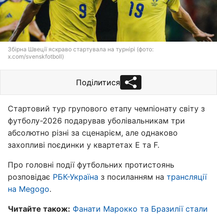
Збірна Швеції яскраво стартувала на турнірі (фото:
x.com/svenskfotboll)
Поділитися
Стартовий тур групового етапу чемпіонату світу з
футболу-2026 подарував уболівальникам три
абсолютно різні за сценарієм, але однаково
захопливі поєдинки у квартетах E та F.
Про головні події футбольних протистоянь
розповідає
РБК-Україна
з посиланням на
трансляції
на Megogo
.
Читайте також:
Фанати Марокко та Бразилії стали