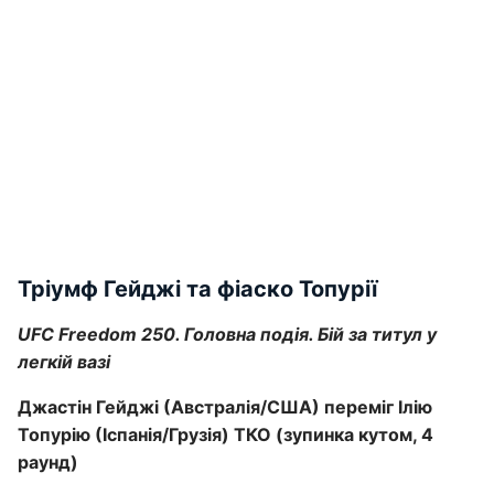
Тріумф Гейджі та фіаско Топурії
UFC Freedom 250. Головна подія. Бій за титул у
легкій вазі
Джастін Гейджі (Австралія/США) переміг Ілію
Топурію (Іспанія/Грузія) ТКО (зупинка кутом, 4
раунд)