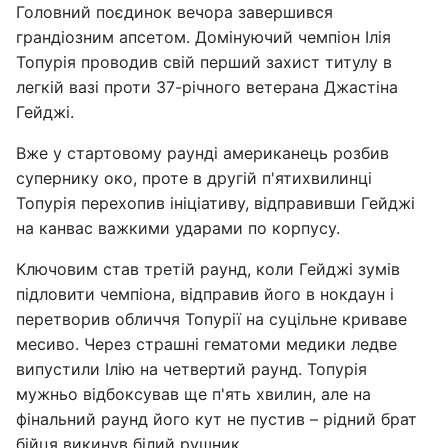
Головний поєдинок вечора завершився
грандіозним апсетом. Домінуючий чемпіон Ілія
Топурія проводив свій перший захист титулу в
легкій вазі проти 37-річного ветерана Джастіна
Гейджі.
Вже у стартовому раунді американець розбив
супернику око, проте в другій п'ятихвилинці
Топурія перехопив ініціативу, відправивши Гейджі
на канвас важкими ударами по корпусу.
Ключовим став третій раунд, коли Гейджі зумів
підловити чемпіона, відправив його в нокдаун і
перетворив обличчя Топурії на суцільне криваве
месиво. Через страшні гематоми медики ледве
випустили Ілію на четвертий раунд. Топурія
мужньо відбоксував ще п'ять хвилин, але на
фінальний раунд його кут не пустив – рідний брат
бійця викинув білий рушник.