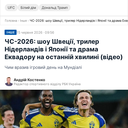
UFC
Білий дім
Дональд Трамп
Головна
›
Інше
›
ЧС-2026: шоу Швеції, трилер Нідерландів і Японії та драма Екв
15 червня 2026 · 09:56
ІНШЕ
ЧС-2026: шоу Швеції, трилер
Нідерландів і Японії та драма
Еквадору на останній хвилині (відео)
Чим вразив ігровий день на Мундіалі
Андрій Костенко
Редактор спортивного відділу РБК-Україна