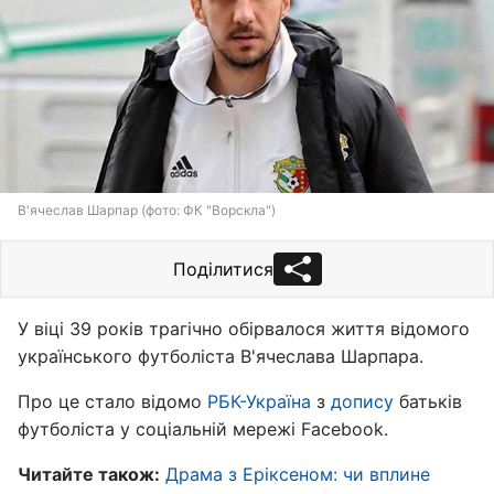
В'ячеслав Шарпар (фото: ФК "Ворскла")
Поділитися
У віці 39 років трагічно обірвалося життя відомого
українського футболіста В'ячеслава Шарпара.
Про це стало відомо
РБК-Україна
з
допису
батьків
футболіста у соціальній мережі Facebook.
Читайте також:
Драма з Еріксеном: чи вплине