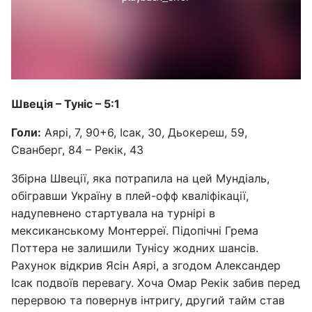
Швеція – Туніс – 5:1
Голи:
Аярі, 7, 90+6, Ісак, 30, Дьокереш, 59,
Сванберг, 84 – Рекік, 43
Збірна Швеції, яка потрапила на цей Мундіаль,
обігравши Україну в плей-офф кваліфікації,
надупевнено стартувала на турнірі в
мексиканському Монтерреї. Підопічні Грема
Поттера не залишили Тунісу жодних шансів.
Рахунок відкрив Ясін Аярі, а згодом Александер
Ісак подвоїв перевагу. Хоча Омар Рекік забив перед
перервою та повернув інтригу, другий тайм став