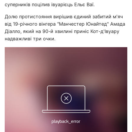
суперників поцілив івуарієць Ельє Ваї.
Долю протистояння вирішив єдиний забитий м'яч
від 19-річного вінгера "Манчестер Юнайтед" Амада
Діалло, який на 90-й хвилині приніс Кот-д'Івуару
надважливі три очки.