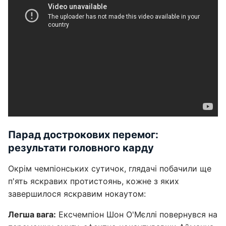
Парад дострокових перемог:
результати головного карду
Окрім чемпіонських сутичок, глядачі побачили ще
п'ять яскравих протистоянь, кожне з яких
завершилося яскравим нокаутом:
Легша вага:
Ексчемпіон Шон О'Мєллі повернувся на