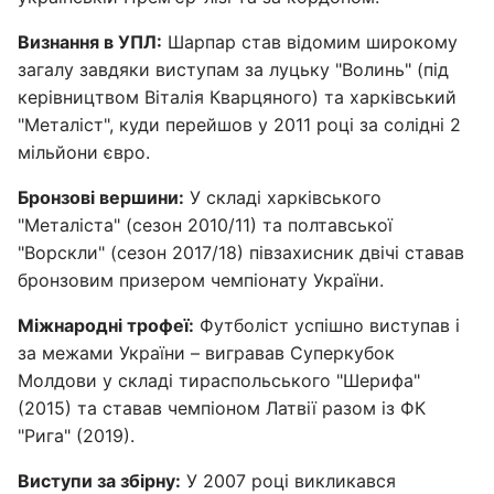
Визнання в УПЛ:
Шарпар став відомим широкому
загалу завдяки виступам за луцьку "Волинь" (під
керівництвом Віталія Кварцяного) та харківський
"Металіст", куди перейшов у 2011 році за солідні 2
мільйони євро.
Бронзові вершини:
У складі харківського
"Металіста" (сезон 2010/11) та полтавської
"Ворскли" (сезон 2017/18) півзахисник двічі ставав
бронзовим призером чемпіонату України.
Міжнародні трофеї:
Футболіст успішно виступав і
за межами України – вигравав Суперкубок
Молдови у складі тираспольського "Шерифа"
(2015) та ставав чемпіоном Латвії разом із ФК
"Рига" (2019).
Виступи за збірну:
У 2007 році викликався