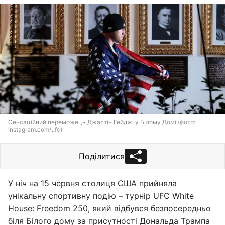
Сенсаційний переможець Джастін Гейджі у Білому Домі (фото:
instagram.com/ufc)
Поділитися
У ніч на 15 червня столиця США прийняла
унікальну спортивну подію – турнір UFC White
House: Freedom 250, який відбувся безпосередньо
біля Білого дому за присутності Дональда Трампа