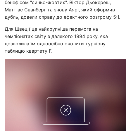
бенефісом "синьо-жовтих". Віктор Дьокереш,
Маттіас Сванберг та знову Аярі, який оформив
дубль, довели справу до ефектного розгрому 5:1.
Для Швеції це найкрупніша перемога на
чемпіонатах світу з далекого 1994 року, яка
дозволила їм одноосібно очолити турнірну
таблицю квартету F.