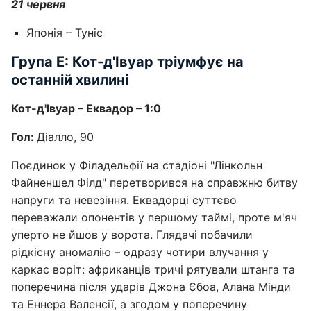
21 червня
Японія – Туніс
Група Е: Кот-д'Івуар тріумфує на
останній хвилині
Кот-д'Івуар – Еквадор – 1:0
Гол:
Діалло, 90
Поєдинок у Філадельфії на стадіоні "Лінкольн
Файненшел Філд" перетворився на справжню битву
напруги та невезіння. Еквадорці суттєво
переважали опонентів у першому таймі, проте м'яч
уперто не йшов у ворота. Глядачі побачили
рідкісну аномалію – одразу чотири влучання у
каркас воріт: африканців тричі рятували штанга та
поперечина після ударів Джона Єбоа, Алана Мінди
та Еннера Валенсії, а згодом у поперечину