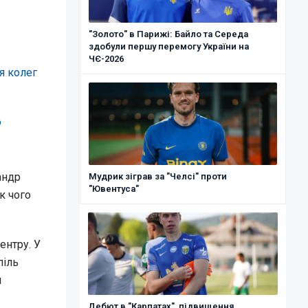
"Золото" в Парижі: Байло та Середа
здобули першу перемогу України на
ЧЄ-2026
я колег
ю
андр
Мудрик зіграв за "Челсі" проти
"Ювентуса"
к чого
ентру. У
піль
я
Дебют в "Карпатах", підвищення