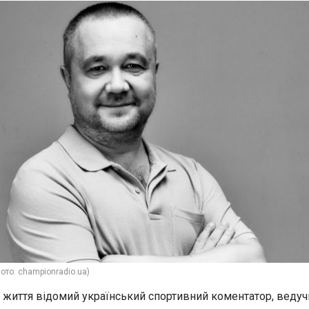
ото: championradio.ua)
з життя відомий український спортивний коментатор, ведуч