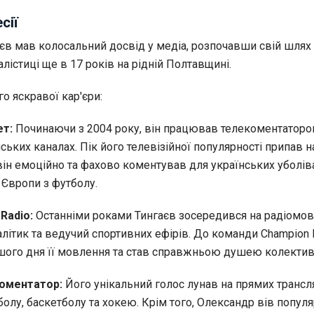
сії
єв мав колосальний досвід у медіа, розпочавши свій шлях 
лістиці ще в 17 років на рідній Полтавщині.
го яскравої кар'єри:
ет:
Починаючи з 2004 року, він працював телекоментаторо
ських каналах. Пік його телевізійної популярності припав на
він емоційно та фахово коментував для українських уболів
 Європи з футболу.
Radio:
Останніми роками Тингаєв зосередився на радіомов
ітик та ведучий спортивних ефірів. До команди Champion R
шого дня її мовлення та став справжньою душею колектив
коментатор:
Його унікальний голос лунав на прямих трансл
болу, баскетболу та хокею. Крім того, Олександр вів популя