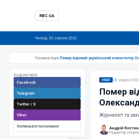
RBC.UA
Четвер, 06 серпня 2026
Головна
›
Інше
›
Помер відомий український коментатор О
ПОДІЛИТИСЯ
08 червня 2026
ІНШЕ
Facebook
Помер ві
Telegram
Олександ
Twitter / X
Журналіст та зах
Viber
Копіювати посилання
Андрій Костен
Редактор спорти