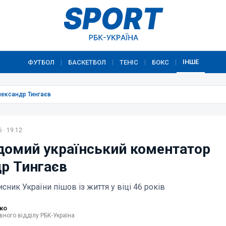
ІНШЕ
ФУТБОЛ
БАСКЕТБОЛ
ТЕНІС
БОКС
|
|
|
|
лександр Тингаєв
 · 19:12
домий український коментатор
р Тингаєв
исник України пішов із життя у віці 46 років
ко
вного відділу РБК-Україна