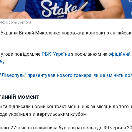
то: x.com/Everton)
ї України Віталій Миколенко подовжив контракт з англійсь
ї угоди повідомляє
РБК-Україна
з посиланням на
офіційний 
бу
.
"Ліверпуль" презентував нового тренера: як це змінить д
танній момент
 та підписали новий контракт менш ніж за місяць до того, 
года українця з ліверпульським клубом.
акт 27-річного захисника був розрахована до 30 червня 20