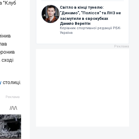
а "Клуб
Світло в кінці тунелю:
"Динамо", "Полісся" та ЛНЗ не
засмутили в єврокубках
Данило Вереітін
Керівник спортивної редакції РБК-
Україна
мінив
лав
оронив
 сході
у
столиці.