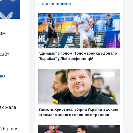
ГОЛОВНІ НОВИНИ
ким
"Динамо" з голом Пономаренка здолало
сайт
"Карабах" у Лізі конференцій
олю
як мала
Замість Христича: збірна України з хокею
отримала нового головного тренера
26 року.