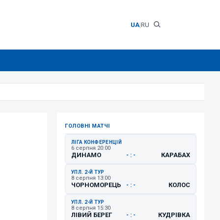
UA
|
RU
ГОЛОВНІ МАТЧІ
ЛІГА КОНФЕРЕНЦІЙ
6 серпня 20:00
ДИНАМО
КАРАБАХ
- : -
УПЛ. 2-Й ТУР
8 серпня 13:00
ЧОРНОМОРЕЦЬ
КОЛОС
- : -
УПЛ. 2-Й ТУР
8 серпня 15:30
ЛІВИЙ БЕРЕГ
КУДРІВКА
- : -