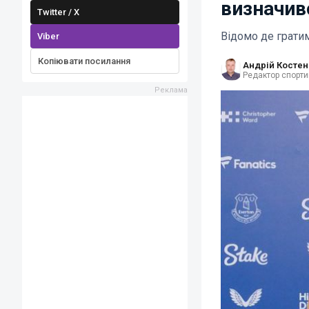
визначивс
Twitter / X
Відомо де грати
Viber
Копіювати посилання
Андрій Костен
Редактор спорти