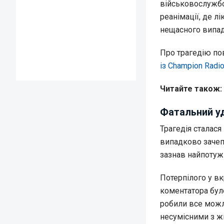
військовослужбо
реанімації, де л
нещасного випад
Про трагедію п
із Champion Radi
Читайте також:
Фатальний у
Трагедія сталася
випадково зачеп
зазнав найпотуж
Потерпілого у вк
коментатора було
робили все можл
несумісними з ж