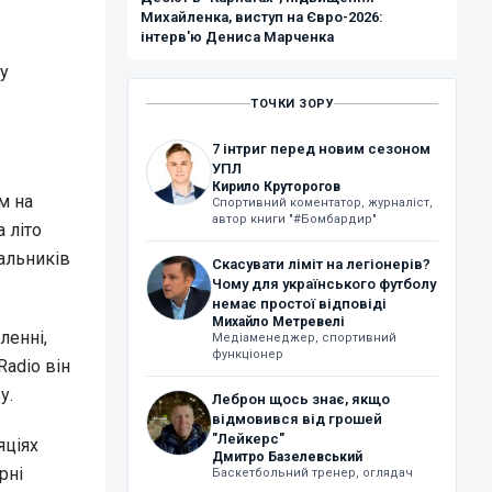
Михайленка, виступ на Євро-2026:
інтерв'ю Дениса Марченка
у
ТОЧКИ ЗОРУ
7 інтриг перед новим сезоном
УПЛ
Кирило Круторогов
м на
Спортивний коментатор, журналіст,
автор книги "#Бомбардир"
 літо
альників
Скасувати ліміт на легіонерів?
Чому для українського футболу
немає простої відповіді
Михайло Метревелі
ленні,
Медіаменеджер, спортивний
функціонер
adio він
у.
Леброн щось знає, якщо
відмовився від грошей
"Лейкерс"
яціях
Дмитро Базелевський
рні
Баскетбольний тренер, оглядач