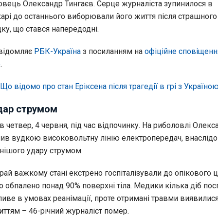
вець Олександр Тингаєв. Серце журналіста зупинилося в
ікарі до останнього виборювали його життя після страшного
ку, що стався напередодні.
овідомляє
РБК-Україна
з посиланням на
офіційне сповіщенн
o
.
Що відомо про стан Еріксена після трагедії в грі з Україно
дар струмом
 в четвер, 4 червня, під час відпочинку. На риболовлі Олекс
ив вудкою високовольтну лінію електропередач, внаслідо
нішого удару струмом.
рай важкому стані екстрено госпіталізували до опікового ц
 обпалено понад 90% поверхні тіла. Медики кілька діб пос
иве в умовах реанімації, проте отримані травми виявилис
иттям – 46-річний журналіст помер.