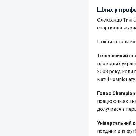
Шлях у профе
Олександр Тинга
спортивній журна
Головні етапи йо
Телевізійний зл
провідних україн
2008 року, коли 
матчі чемпіонату
Голос Champion 
працюючи як анал
долучився з пер
Універсальний 
поєдинків із фут