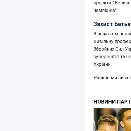
проєкти: "Велике
чемпіонів".
Захист Батьк
З початком повн
цивільну профес
Збройних Сил Укр
суверенітет та н
України.
Раніше ми писал