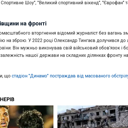
 Спортивне Шоу", "Великий спортивний вікенд", "Єврофан" т
івщини на фронті
омасштабного вторгнення відомий журналіст без вагань з
ію на зброю. У 2022 році Олександр Тингаєв долучився до 
аїни. Він мужньо виконував свій військовий обов'язок і б
езалежність нашої держави на складних ділянках фронту на
и, що
стадіон "Динамо" постраждав від масованого обстріл