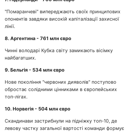
"Помаранчеві" випереджають своїх принципових
опонентів завдяки високій капіталізації захисної
лінії.
8. Аргентина - 761 млн євро
Чинні володарі Кубка світу замикають вісімку
найбагатших.
9. Бельгія - 534 млн євро
Нове покоління "червоних дияволів" поступово
обростає солідними цінниками в європейських
топ-лігах.
10. Норвегія - 504 млн євро
Скандинави застрибнули на підніжку топ-10, де
левову частку загальної вартості команди формує