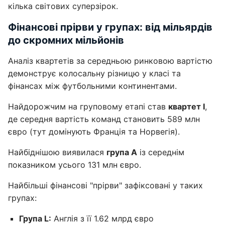
кілька світових суперзірок.
Фінансові прірви у групах: від мільярдів
до скромних мільйонів
Аналіз квартетів за середньою ринковою вартістю
демонструє колосальну різницю у класі та
фінансах між футбольними континентами.
Найдорожчим на груповому етапі став
квартет I
,
де середня вартість команд становить 589 млн
євро (тут домінують Франція та Норвегія).
Найбіднішою виявилася
група А
із середнім
показником усього 131 млн євро.
Найбільші фінансові "прірви" зафіксовані у таких
групах:
Група L:
Англія з її 1.62 млрд євро