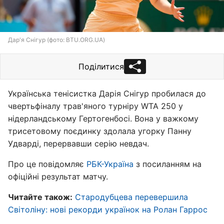
Дар'я Снігур (фото: BTU.ORG.UA)
Поділитися
Українська тенісистка Дарія Снігур пробилася до
чвертьфіналу трав'яного турніру WTA 250 у
нідерландському Гертогенбосі. Вона у важкому
трисетовому поєдинку здолала угорку Панну
Удварді, перервавши серію невдач.
Про це повідомляє
РБК-Україна
з посиланням на
офіційні результат матчу.
Читайте також:
Стародубцева перевершила
Світоліну: нові рекорди українок на Ролан Гаррос