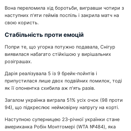
Вона переломила хід боротьби, вигравши чотири з
наступних п'яти геймів поспіль і закрила матч на
свою користь.
Стабільність проти емоцій
Попри те, що угорка потужно подавала, Снігур
виявилася набагато стійкішою у вирішальних
розіграшах.
Дарія реалізувала 5 із 9 брейк-пойнтів і
припустилася лише двох подвійних помилок, тоді
як її опонентка схибила аж п'ять разів.
Загалом українка виграла 51% усіх очок (98 проти
94), що підкреслює неймовірну напругу на корті.
Наступною суперницею 23-річної українки стане
американка Робін Монтгомері (WTA №484), яка