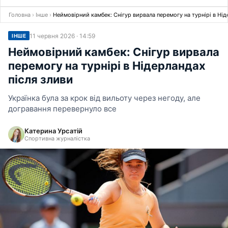
Головна
›
Інше
›
Неймовірний камбек: Снігур вирвала перемогу на турнірі в Нід
11 червня 2026 · 14:59
ІНШЕ
Неймовірний камбек: Снігур вирвала
перемогу на турнірі в Нідерландах
після зливи
Українка була за крок від вильоту через негоду, але
догравання перевернуло все
Катерина Урсатій
Спортивна журналістка