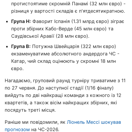
протистоятиме скромній Панамі (32 млн євро) -
різниця у вартості складів є п'ятдесятикратною.
Група H:
Фаворит Іспанія (1.31 млрд євро) зіграє
проти збірних Кабо-Верде (45 млн євро) та
Саудівської Аравії (28 млн євро).
Група B:
Потужна Швейцарія (322 млн євро)
екзаменуватиме абсолютного андердога ЧС -
Катар, чий склад оцінюють у скромні 18 млн
євро.
Нагадаємо, груповий раунд турніру триватиме з 11
по 27 червня. До наступної стадії (1/16 фіналу)
вийдуть по дві найкращі команди з кожного із 12
квартетів, а також вісім найкращих збірних, які
посядуть треті місця.
Раніше ми повідомили, як
Ліонель Мессі шокував
прогнозом
на ЧС-2026.