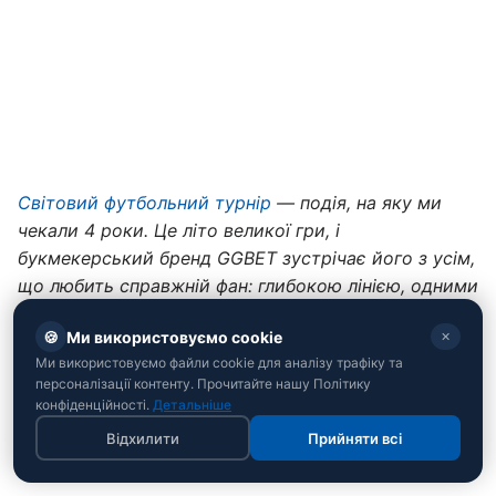
Світовий футбольний турнір
— подія, на яку ми
чекали 4 роки. Це літо великої гри, і
букмекерський бренд GGBET зустрічає його з усім,
що любить справжній фан: глибокою лінією, одними
з найкращих коефіцієнтів і атмосферою свята!
🍪
Ми використовуємо cookie
✕
Вмикай матчі, лови емоції, вболівай із
GGBET
!
Ми використовуємо файли cookie для аналізу трафіку та
Збірна Мексики: мій дім – моя фортеця
персоналізації контенту. Прочитайте нашу Політику
конфіденційності.
Детальніше
Участь на ЧС:
17 разів
Відхилити
Прийняти всі
Найкраще досягнення:
1/4 фіналу (1970, 1986)