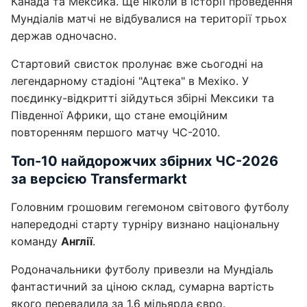
Канада та Мексика. Ще ніколи в історії проведення
Мундіалів матчі не відбувалися на території трьох
держав одночасно.
Стартовий свисток пролунає вже сьогодні на
легендарному стадіоні "Ацтека" в Мехіко. У
поєдинку-відкритті зійдуться збірні Мексики та
Південної Африки, що стане емоційним
повторенням першого матчу ЧС-2010.
Топ-10 найдорожчих збірних ЧС-2026
за версією Transfermarkt
Головним грошовим гегемоном світового футболу
напередодні старту турніру визнано національну
команду
Англії
.
Родоначальники футболу привезли на Мундіаль
фантастичний за ціною склад, сумарна вартість
якого перевалила за 1.6 мільярда євро.