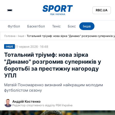
RBC.UA
Футбол
Баскетбол
Теніс
Бокс
Інше
Головна
›
Інше
›
Тотальний тріумф: нова зірка "Динамо" розгромив суперників 
11 червня 2026 · 16:48
ІНШЕ
Тотальний тріумф: нова зірка
"Динамо" розгромив суперників у
боротьбі за престижну нагороду
УПЛ
Матвій Пономаренко визнаний найкращим молодим
футболістом сезону
Андрій Костенко
Редактор спортивного відділу РБК-Україна