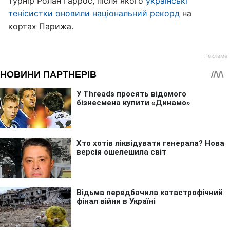
турнір Ролан Гаррос, після якого
у
країнські
тенісистки оновили національний рекорд
на
кортах Парижа.