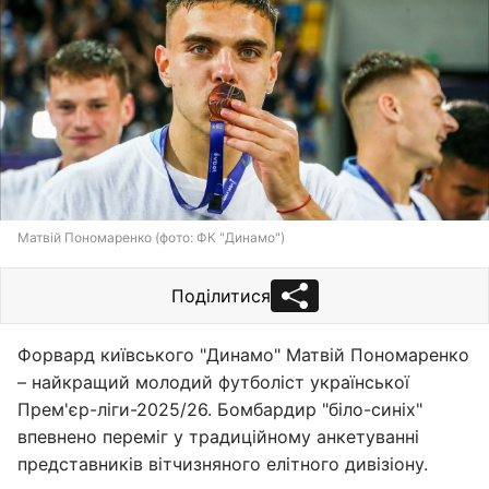
Матвій Пономаренко (фото: ФК "Динамо")
Поділитися
Форвард київського "Динамо" Матвій Пономаренко
– найкращий молодий футболіст української
Прем'єр-ліги-2025/26. Бомбардир "біло-синіх"
впевнено переміг у традиційному анкетуванні
представників вітчизняного елітного дивізіону.