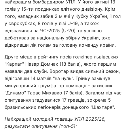
найкращим бомбардиром УПЛ. У його активі 13
голів у 15-ти поєдинках елітного дивізіону. Крім
того, нападник забив 2 м'ячі у Кубку України, 1 гол
у єврокубках, 8 голів у лізі U-19, а також
відзначився на ЧС-2025 (U-20) та успішно
дебютував за національну збірну України, вже
відкривши лік голам за головну команду країни.
Друге місце в рейтингу посів голкіпер львівських
"Карпат" Назар Домчак (18 балів), якого першим
назвали два клуби. Воротар видав сильний сезон,
відігравши 14 матчів "на нуль". Трійку замкнув
минулорічний тріумфатор номінації – захисник
"Динамо" Тарас Михавко (7 балів). Загалом під час
опитування згадувалися 17 гравців, зокрема 5
бразильських легіонерів донецького "Шахтаря".
Найкращий молодий гравець УПЛ-2025/26,
результати опитування (топ-5):