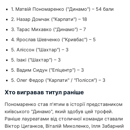
1. Матвій Пономаренко ("Динамо") – 54 бали
2. Назар Домчак ("Карпати") – 18
3. Тарас Михавко ("Динамо") – 7
4. Ярослав Шевченко ("Кривбас") – 5
5. Аліссон ("Шахтар") – 3
5. Ізакі ("Шахтар") – 3
5. Вадим Сидун ("Епіцентр") – 3
5. Олег Федор ("Карпати" / "Полісся") – 3
Хто вигравав титул раніше
Пономаренко став п'ятим в історії представником
київського "Динамо", який здобув цей трофей.
Раніше лауреатами від столичної команди ставали
Віктор Циганков, Віталій Миколенко, Ілля Забарний