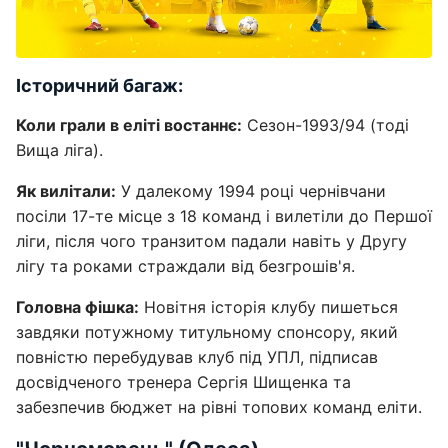
Історичний багаж:
Коли грали в еліті востаннє:
Сезон-1993/94 (тоді
Вища ліга).
Як вилітали:
У далекому 1994 році чернівчани
посіли 17-те місце з 18 команд і вилетіли до Першої
ліги, після чого транзитом падали навіть у Другу
лігу та роками страждали від безгрошів'я.
Головна фішка:
Новітня історія клубу пишеться
завдяки потужному титульному спонсору, який
повністю перебудував клуб під УПЛ, підписав
досвідченого тренера Сергія Шищенка та
забезпечив бюджет на рівні топових команд еліти.