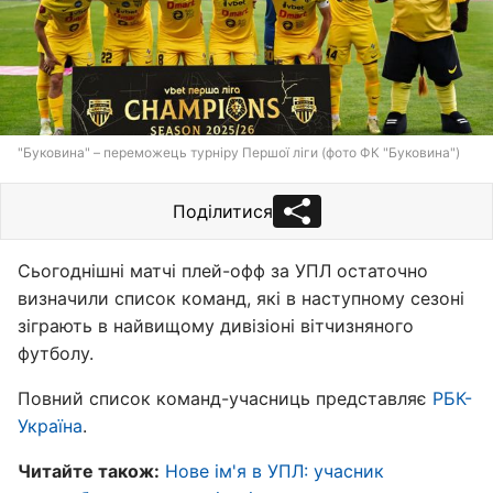
"Буковина" – переможець турніру Першої ліги (фото ФК "Буковина")
Поділитися
Сьогоднішні матчі плей-офф за УПЛ остаточно
визначили список команд, які в наступному сезоні
зіграють в найвищому дивізіоні вітчизняного
футболу.
Повний список команд-учасниць представляє
РБК-
Україна
.
Читайте також:
Нове ім'я в УПЛ: учасник