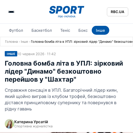
RBC.UA
Футбол
Баскетбол
Теніс
Бокс
Інше
Головна
›
Інше
›
Головна бомба літа в УПЛ: зірковий лідер "Динамо" безкоштов
10 червня 2026 · 11:42
ІНШЕ
Головна бомба літа в УПЛ: зірковий
лідер "Динамо" безкоштовно
перейшов у "Шахтар"
Справжня сенсація в УПЛ. Багаторічний лідер киян,
який щойно виграв із клубом трофей, безкоштовно
дістався принциповому супернику та повернувся в
рідну гавань
Катерина Урсатій
Спортивна журналістка