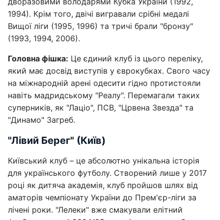
дворазовими володарями Кубка України (1992,
1994). Крім того, двічі вигравали срібні медалі
Вищої ліги (1995, 1996) та тричі брали "бронзу"
(1993, 1994, 2006).
Головна фішка:
Це єдиний клуб із цього переліку,
який має досвід виступів у єврокубках. Свого часу
на міжнародній арені одесити гідно протистояли
навіть мадридському "Реалу". Перемагали таких
суперників, як "Лаціо", ПСВ, "Црвена Звезда" та
"Динамо" Загреб.
"Лівий Берег" (Київ)
Київський клуб – це абсолютно унікальна історія
для українського футболу. Створений лише у 2017
році як дитяча академія, клуб пройшов шлях від
аматорів чемпіонату України до Прем'єр-ліги за
лічені роки. "Лелеки" вже смакували елітний