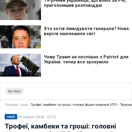
Футбол
Головна
›
Інше
›
Трофеї, камбеки та гроші: головні фішки новачків УПЛ - "Буков
09 червня 2026 · 22:13
ІНШЕ
Трофеї, камбеки та гроші: головні