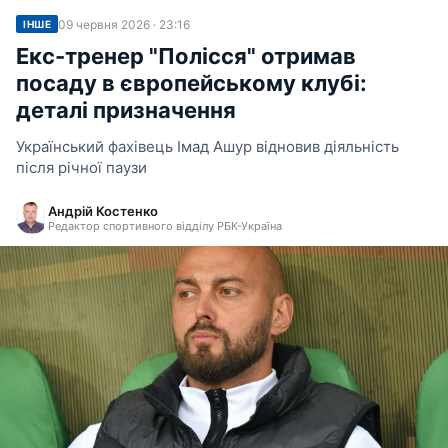
09 червня 2026 · 23:16
ІНШЕ
Екс-тренер "Полісся" отримав
посаду в європейському клубі:
деталі призначення
Український фахівець Імад Ашур відновив діяльність
після річної паузи
Андрій Костенко
Редактор спортивного відділу РБК-Україна