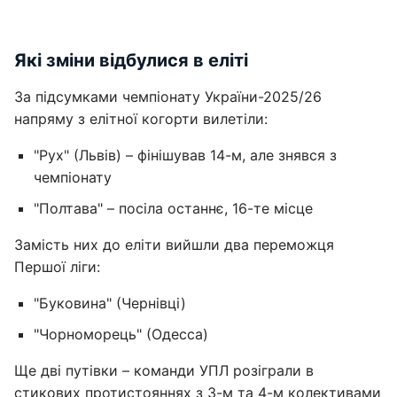
Які зміни відбулися в еліті
За підсумками чемпіонату України-2025/26
напряму з елітної когорти вилетіли:
"Рух" (Львів) – фінішував 14-м, але знявся з
чемпіонату
"Полтава" – посіла останнє, 16-те місце
Замість них до еліти вийшли два переможця
Першої ліги:
"Буковина" (Чернівці)
"Чорноморець" (Одесса)
Ще дві путівки – команди УПЛ розіграли в
стикових протистояннях з 3-м та 4-м колективами