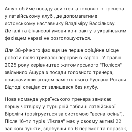
Ашур обійме посаду асистента головного тренера
у латвійському клубі, де допомагатиме
естонському наставнику Владіміру Вассільєву.
Деталі та фінансові умови контракту з українським
фахівцем наразі не розголошуються.
Для 38-річного фахівця це перше офіційне місце
роботи після тривалої перерви в кар'єрі. У травні
2025 року керівництво житомирського "Полісся"
звільнило Ашура з посади головного тренера,
призначивши згодом замість нього Руслана Ротаня.
Відтоді спеціаліст залишався без клубу.
Нова команда українського тренера замикає
першу четвірку у турнірній таблиці латвійської
Вірсліги (розігрується за системою "весна-осінь").
Після 16-ти турів "Лієпая" має у своєму активі 22
залікові пункти, здобувши по 6 перемог та поразок,