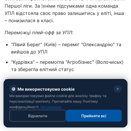
Першої ліги. За їхніми підсумками одна команда
УПЛ відстояла своє право залишитись у еліті, інша
– понизилася в класі.
Переможці плей-офф за УПЛ:
"Лівий Берег" (Київ) – переміг "Олександрію" та
вийшов до УПЛ
"Кудрівка" – перемогла "Агробізнес" (Волочиськ)
та зберегла елітний статус
Хто гратиме в УПЛ-2025/26
🍪
Ми використовуємо cookie
✕
Таким чином топ-16 вітчизняних футбольних
Ми використовуємо файли cookie для аналізу трафіку та
команд склали:
персоналізації контенту. Прочитайте нашу Політику
конфіденційності.
Детальніше
"Шахтар" (Донецьк)
Відхилити
Прийняти всі
ЛНЗ (Черкаси)