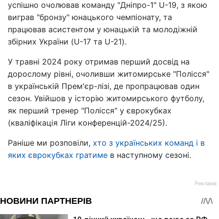
успішно очолював команду "Дніпро-1" U-19, з якою
виграв "бронзу" юнацького чемпіонату, та
працював асистентом у юнацькій та молодіжній
збірних України (U-17 та U-21).
У травні 2024 року отримав перший досвід на
дорослому рівні, очоливши житомирське "Полісся"
в українській Прем'єр-лізі, де пропрацював один
сезон. Увійшов у історію житомирського футболу,
як перший тренер "Полісся" у єврокубках
(кваліфікація Ліги конференцій-2024/25).
Раніше ми розповіли,
хто з українських команд і в
яких єврокубках гратиме
в наступному сезоні.