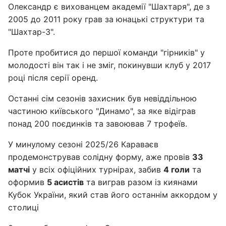
Олександр є вихованцем академії "Шахтаря", де з
2005 до 2011 року грав за юнацькі структури та
"Шахтар-3".
Проте пробитися до першої команди "гірників" у
молодості він так і не зміг, покинувши клуб у 2017
році після серії оренд.
Останні сім сезонів захисник був невіддільною
частиною київського "Динамо", за яке відіграв
понад 200 поєдинків та завоював 7 трофеїв.
У минулому сезоні 2025/26 Караваєв
продемонстрував солідну форму, аже провів
33
матчі
у всіх офіційних турнірах, забив
4 голи
та
оформив
5 асистів
та виграв разом із киянами
Кубок України, який став його останнім аккордом у
столиці