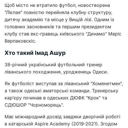
Щоб місто не втратило футбол, новостворена
"Лієпая" повністю перейняла клубну структуру,
дитячу академію та місце у Вищій лізі. Одним із
головних засновників та першим президентом
клубу став екс-гравець київського "Динамо" Маріс
Верпаковскіс.
Хто такий Імад Ашур
38-річний український футбольний тренер
ліванського походження, уродженець Одеси.
Як футболіст виступав за ліванський "Хоменетмен",
а також одеські аматорські команди. Тренерську
кар'єру починав в одеських ДЮФК "Крок" та
СДЮШОР "Чорноморець".
Має міжнародний досвід завдяки дворічній роботі
в катарській Aspire Academy (2019-2021). Згодом