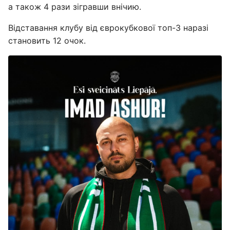
а також 4 рази зігравши внічию.
Відставання клубу від єврокубкової топ-3 наразі
становить 12 очок.