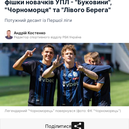
фішки новачків УПЛ - "Буковини",
"Чорноморця" та "Лівого Берега"
Потужний десант із Першої ліги
Андрій Костенко
Редактор спортивного відділу РБК-Україна
Легендарний "Чорноморець" повернувся (фото: ФК "Чорноморець")
Поділитися