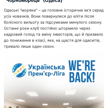
"Чорноморець" (Одеса)
Одеські "моряки" – це головне історичне ім'я серед
усіх новачків. Вони повернулися до еліти після
болісного вильоту за підсумками минулого сезону.
Останні роки клуб постійно штормило через
кадровий голод та зміну інвесторів, що й призвело
до пониження в класі, яке, на щастя для одеситів,
тривало лише один сезон.