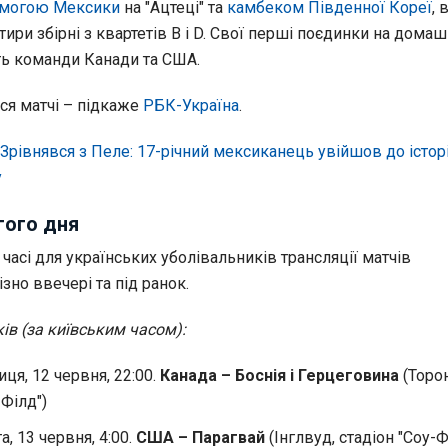
могою Мексики
на "Ацтеці" та
камбеком Південної Кореї
, 
ири збірні з квартетів B і D. Свої перші поєдинки на дома
ь команди Канади та США.
ся матчі – підкаже
РБК-Україна
.
Зрівнявся з Пеле: 17-річний мексиканець увійшов до історі
у
гого дня
часі для українських уболівальників трансляції матчів
зно ввечері та під ранок.
ів (за київським часом):
иця, 12 червня, 22:00.
Канада – Боснія і Герцеговина
(Торон
Філд")
а, 13 червня, 4:00.
США – Парагвай
(Інглвуд, стадіон "Соу-