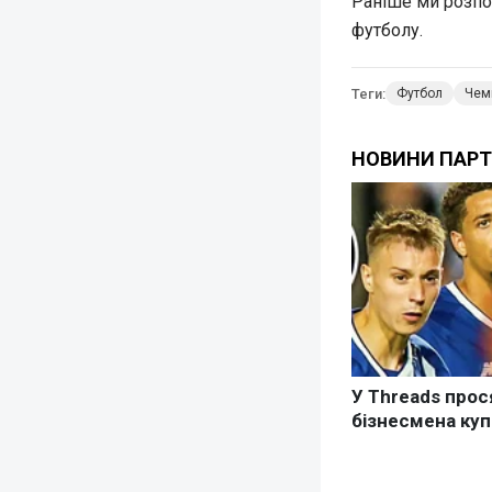
Раніше ми розпо
футболу.
Теги:
Футбол
Чемп