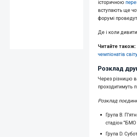
історичною
пере
вступають ще чот
форумі проведут
Де і коли дивити
Читайте також:
чемпіонатів світ
Розклад дру
Через різницю в 
проходитимуть пі
Розклад поєдинк
Група B. П'ятн
стадіон "БМО 
Група D. Субот