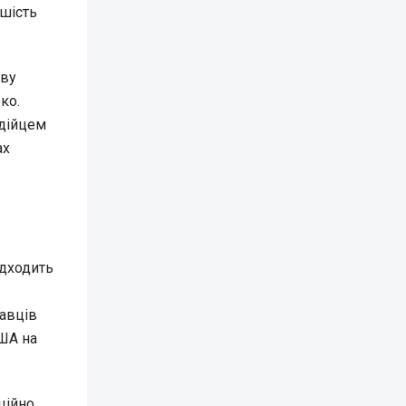
 шість
ову
ко.
рдійцем
ах
ідходить
равців
США на
ційно