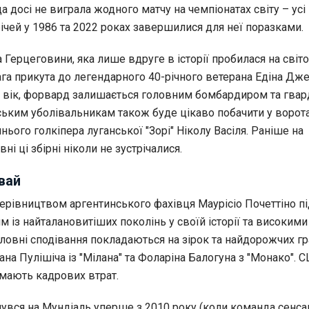
а досі не виграла жодного матчу на чемпіонатах світу – усі
ічей у 1986 та 2022 роках завершилися для неї поразками.
та Герцеговини, яка лише вдруге в історії пробилася на світ
ага прикута до легендарного 40-річного ветерана Едіна Дже
вік, форвард залишається головним бомбардиром та гва
ським уболівальникам також буде цікаво побачити у ворот
ього голкіпера луганської "Зорі" Ніколу Васіля. Раніше на
ні ці збірні ніколи не зустрічалися.
вай
керівництвом аргентинського фахівця Маурісіо Почеттіно п
им із найталановитіших поколінь у своїй історії та високими
оловні сподівання покладаються на зірок та найдорожчих г
ана Пулішіча із "Мілана" та Фоларіна Балогуна з "Монако". 
е мають кадрових втрат.
увся на Мундіаль уперше з 2010 року (коли команда сенса