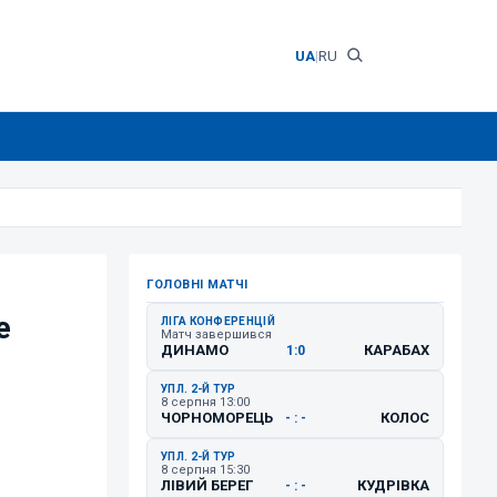
UA
|
RU
ГОЛОВНІ МАТЧІ
е
ЛІГА КОНФЕРЕНЦІЙ
Матч завершився
ДИНАМО
КАРАБАХ
1:0
УПЛ. 2-Й ТУР
8 серпня 13:00
ЧОРНОМОРЕЦЬ
КОЛОС
- : -
УПЛ. 2-Й ТУР
8 серпня 15:30
ЛІВИЙ БЕРЕГ
КУДРІВКА
- : -