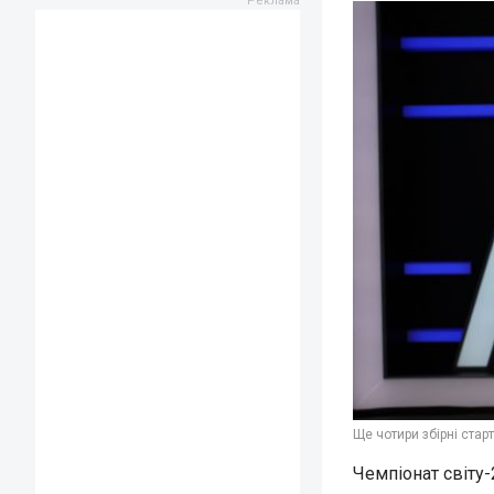
Ще чотири збірні стар
Чемпіонат світу-