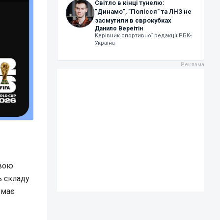
Світло в кінці тунелю:
"Динамо", "Полісся" та ЛНЗ не
засмутили в єврокубках
Данило Вереітін
Керівник спортивної редакції РБК-
Україна
овою
ь складу
 має