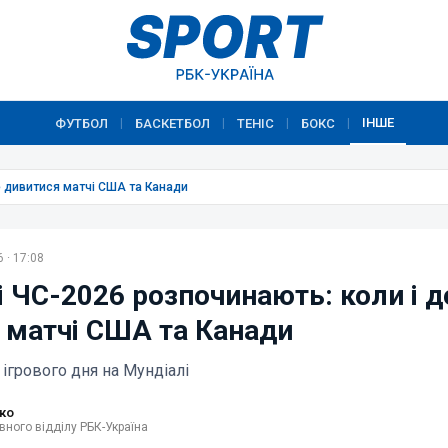
ІНШЕ
ФУТБОЛ
БАСКЕТБОЛ
ТЕНІС
БОКС
|
|
|
|
е дивитися матчі США та Канади
 · 17:08
і ЧС-2026 розпочинають: коли і д
 матчі США та Канади
ігрового дня на Мундіалі
ко
вного відділу РБК-Україна