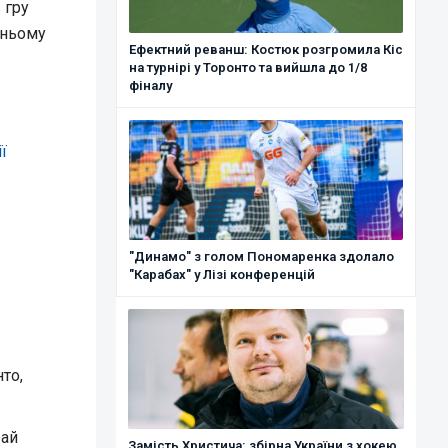
в гру
шньому
Ефектний реванш: Костюк розгромила Кіс
на турнірі у Торонто та вийшла до 1/8
фіналу
ї
"Динамо" з голом Пономаренка здолало
"Карабах" у Лізі конференцій
то,
Фай
Замість Христича: збірна України з хокею