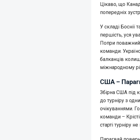
Цікаво, що Канад
попередніх зустр
У складі Боснії 
першість, уся ув
Попри поважний 
команди. Україн
балканців колишн
міжнародному рів
США – Параг
Збірна США під 
до турніру з одн
очікуваннями. Г
команди – Крісті
старті турніру н
Парагвай поверн