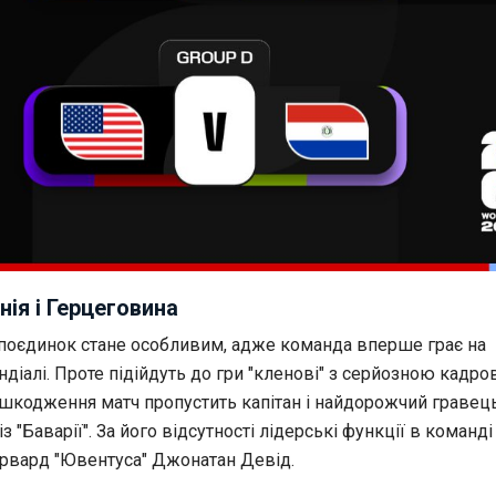
нія і Герцеговина
поєдинок стане особливим, адже команда вперше грає на
іалі. Проте підійдуть до гри "кленові" з серйозною кадр
ушкодження матч пропустить капітан і найдорожчий гравец
з "Баварії". За його відсутності лідерські функції в команді
орвард "Ювентуса" Джонатан Девід.