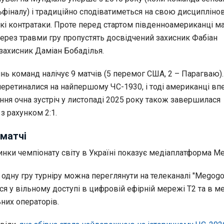
ьфіналу) і традиційно сподіватиметься на свою дисципліно
кі контратаки. Проте перед стартом південноамериканці м
через травми гру пропустять досвідчений захисник Фабіан
захисник Даміан Бобаділья.
янь команд налічує 9 матчів (5 перемог США, 2 – Парагваю).
еретиналися на найпершому ЧС-1930, і тоді американці вп
ання очна зустріч у листопаді 2025 року також завершилася
 рахунком 2:1.
матчі
инки чемпіонату світу в Україні показує медіаплатформа M
 одну гру турніру можна переглянути на телеканалі "Megogo
ся у вільному доступі в цифровій ефірній мережі Т2 та в 
них операторів.