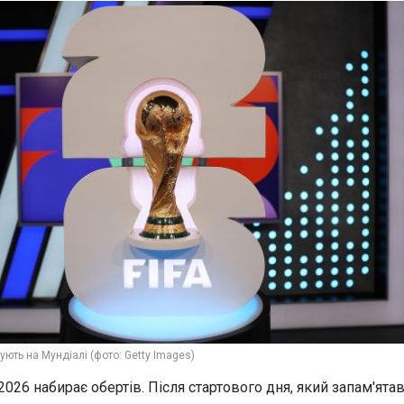
тують на Мундіалі (фото: Getty Images)
2026 набирає обертів. Після стартового дня, який запам'ята