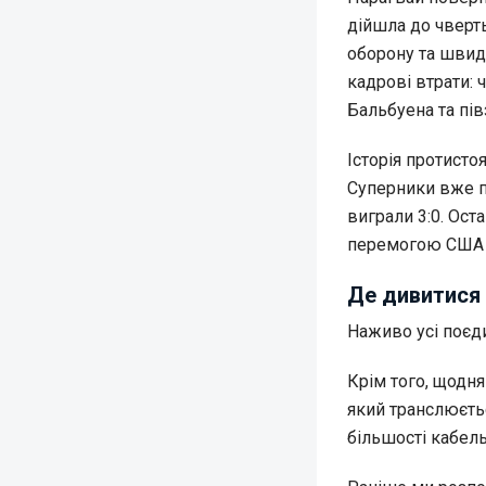
дійшла до чверт
оборону та швид
кадрові втрати: 
Бальбуена та пів
Історія протисто
Суперники вже п
виграли 3:0. Ост
перемогою США з
Де дивитися 
Наживо усі поєд
Крім того, щодня
який транслюєть
більшості кабель