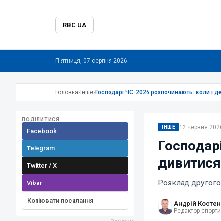
RBC.UA
П'ятниця, 07 серпня 2026
Головна
›
Інше
›
Господарі ЧС-2026 розпочинають: коли і д
ПОДІЛИТИСЯ
12 червня 2026
ІНШЕ
Facebook
Господар
Telegram
дивитися
Twitter / X
Розклад другого 
Viber
Копіювати посилання
Андрій Костен
Редактор спорти