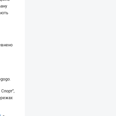
вану
ають
евнено
egogo.
 Спорт",
мережах