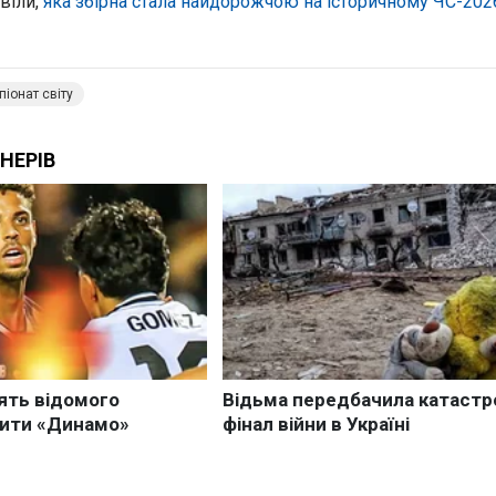
віли,
яка збірна стала найдорожчою на історичному ЧС-202
іонат світу