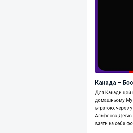
Канада – Бос
Для Канади цей 
домашньому Мунд
втратою: через 
Альфонсо Девіс і
взяти на себе ф