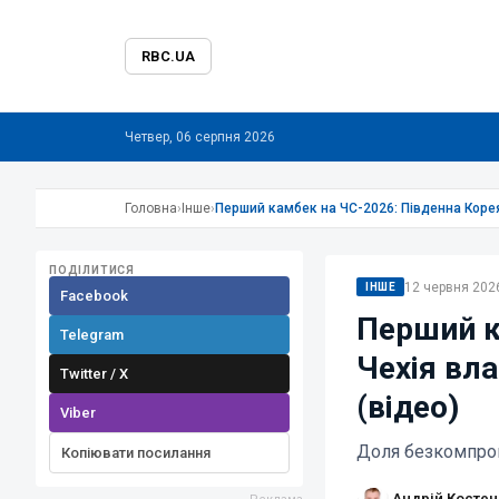
RBC.UA
Четвер, 06 серпня 2026
Головна
›
Інше
›
Перший камбек на ЧС-2026: Південна Корея
ПОДІЛИТИСЯ
12 червня 2026
ІНШЕ
Facebook
Перший к
Telegram
Чехія вл
Twitter / X
(відео)
Viber
Доля безкомпром
Копіювати посилання
Андрій Костен