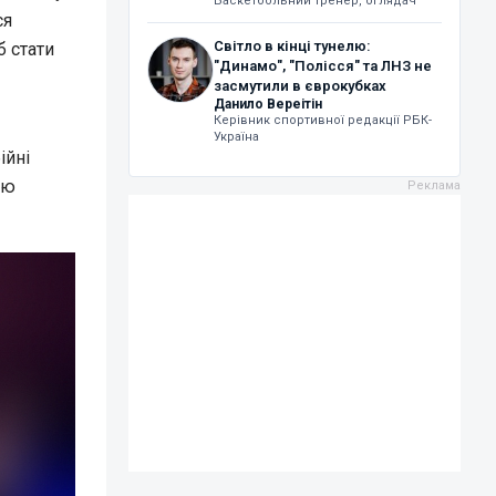
Баскетбольний тренер, оглядач
ся
Світло в кінці тунелю:
 стати
"Динамо", "Полісся" та ЛНЗ не
засмутили в єврокубках
Данило Вереітін
Керівник спортивної редакції РБК-
Україна
ійні
єю