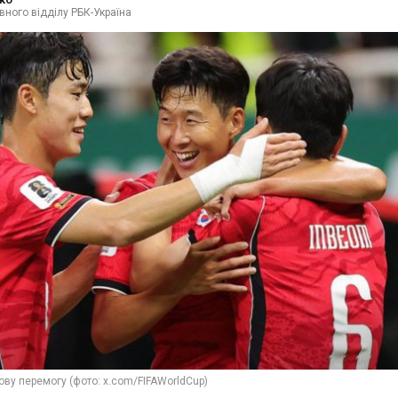
вного відділу РБК-Україна
ову перемогу (фото: x.com/FIFAWorldCup)