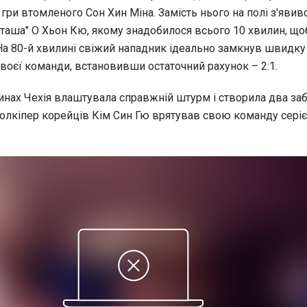
 гри втомленого Сон Хин Міна. Замість нього на полі з'явив
аша" О Хьон Кю, якому знадобилося всього 10 хвилин, щоб
 На 80-й хвилині свіжий нападник ідеально замкнув швидку
воєї команди, встановивши остаточний рахунок – 2:1.
инах Чехія влаштувала справжній штурм і створила два заб
голкіпер корейців Кім Син Гю врятував свою команду сері
.