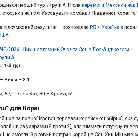
ршився перший тур у групі А. Після
перемоги Мексики над
, стосунки на полі з'ясовувати команди Південної Кореї та Ч
 та підсумковий результат – розповідає
РБК-Україна
з посил
ФІФА
.
ЧС-2026: Шик, невтомний Очоа та Сон з Лос-Анджелеса –
рупи А
. 1-й тур
 Чехія – 2:1
, 67, О Хьон Кю, 80 – Крейчі, 59
ш" для Кореї
шов за повної ігрової переваги корейської збірної, яка с
опейців за ударами (8 проти 2), але зламати потужну та ве
к і не змогла. Зірковий ветеран корейців Сон Хин Мін мав с