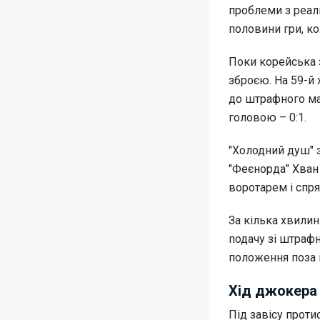
проблеми з реал
половини гри, ко
Поки корейська 
зброєю. На 59-й
до штрафного ма
головою – 0:1.
"Холодний душ" з
"Феєнорда" Хван 
воротарем і спрям
За кілька хвилин
подачу зі штрафн
положення поза 
Хід джокера
Під завісу прот