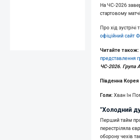
На ЧС-2026 заве
стартовому матчі
Про хід зустрічі
офіційний сайт 
Читайте також:
представлення г
ЧС-2026. Група А
Південна Корея –
Голи:
Хван Ін Пом
"Холодний ду
Перший тайм прой
перестріляла євр
оборону чехів та