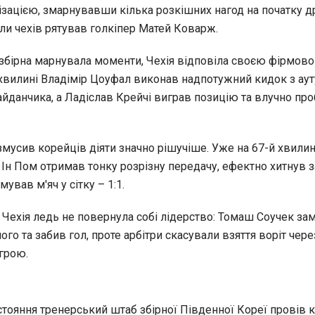
ізацією, змарнувавши кілька розкішних нагод на початку д
ли чехів рятував голкіпер Матей Коварж.
збірна марнувала моменти, Чехія відповіла своєю фірмов
 хвилині Владімір Цоуфал виконав надпотужний кидок з ау
йданчика, а Ладіслав Крейчі виграв позицію та влучно пр
мусив корейців діяти значно рішучіше. Уже на 67-й хвилин
Ін Пом отримав тонку розрізну передачу, ефектно хитнув за
ував м'яч у сітку – 1:1.
 Чехія ледь не повернула собі лідерство: Томаш Соучек за
ого та забив гол, проте арбітри скасували взяття воріт чере
грою.
истояння тренерський штаб збірної Південної Кореї провів