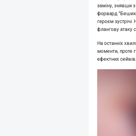
заміну, знявши з
форвард "Бешикт
героєм зустрічі.
флангову атаку с
На останніх хвил
моменти, проте 
ефектних сейвів