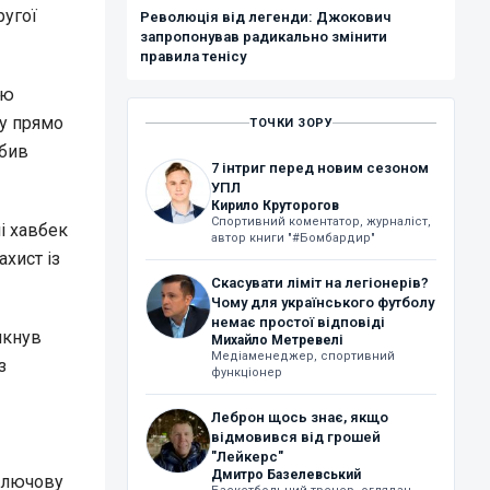
ругої
Революція від легенди: Джокович
запропонував радикально змінити
правила тенісу
ою
ту прямо
ТОЧКИ ЗОРУ
обив
7 інтриг перед новим сезоном
УПЛ
Кирило Круторогов
Спортивний коментатор, журналіст,
і хавбек
автор книги "#Бомбардир"
хист із
Скасувати ліміт на легіонерів?
Чому для українського футболу
немає простої відповіді
мкнув
Михайло Метревелі
Медіаменеджер, спортивний
з
функціонер
Леброн щось знає, якщо
відмовився від грошей
"Лейкерс"
Дмитро Базелевський
 ключову