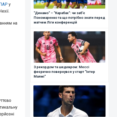
 ПАР
у
ехії.
"Динамо" – "Карабах": чи заб'є
Пономаренко та що потрібно знати перед
матчем Ліги конференцій
анням на
З рекордом та шедевром: Мессі
феєрично повернувся у старт "Інтер
Маямі"
уттєво
ртикальну
ерйозні