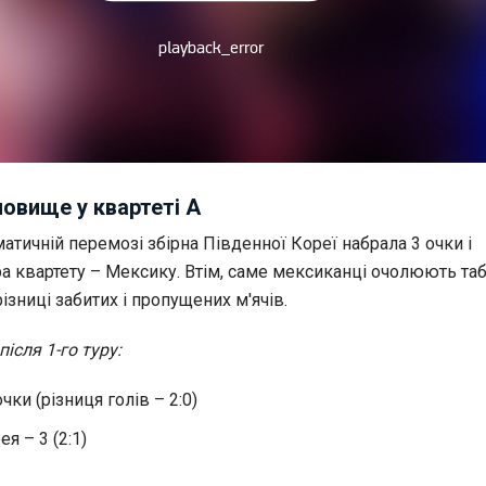
новище у квартеті А
атичній перемозі збірна Південної Кореї набрала 3 очки і
ра квартету – Мексику. Втім, саме мексиканці очолюють т
ізниці забитих і пропущених м'ячів.
ісля 1-го туру:
чки (різниця голів – 2:0)
я – 3 (2:1)