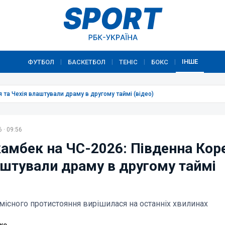
ІНШЕ
ФУТБОЛ
БАСКЕТБОЛ
ТЕНІС
БОКС
|
|
|
|
 та Чехія влаштували драму в другому таймі (відео)
 · 09:56
амбек на ЧС-2026: Південна Коре
аштували драму в другому таймі
існого протистояння вирішилася на останніх хвилинах
ко