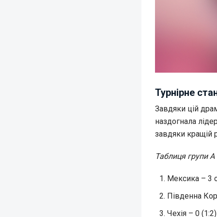
Турнірне ста
Завдяки цій драм
наздогнала ліде
завдяки кращій р
Таблиця групи А п
Мексика – 3 о
Південна Коре
Чехія – 0 (1:2)