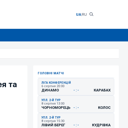
UA
|
RU
ГОЛОВНІ МАТЧІ
я та
ЛІГА КОНФЕРЕНЦІЙ
6 серпня 20:00
ДИНАМО
КАРАБАХ
- : -
УПЛ. 2-Й ТУР
8 серпня 13:00
ЧОРНОМОРЕЦЬ
КОЛОС
- : -
УПЛ. 2-Й ТУР
8 серпня 15:30
ЛІВИЙ БЕРЕГ
КУДРІВКА
- : -