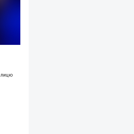
аблицю