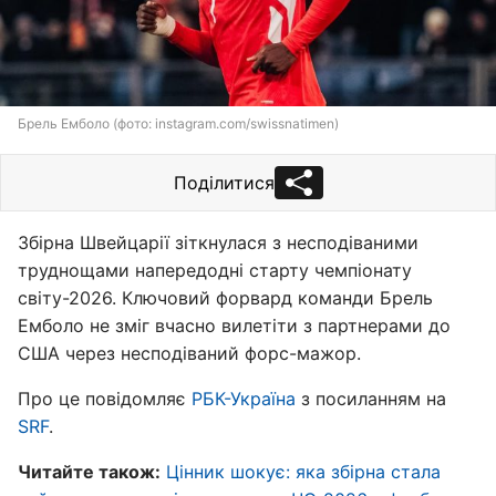
Брель Емболо (фото: instagram.com/swissnatimen)
Поділитися
Збірна Швейцарії зіткнулася з несподіваними
труднощами напередодні старту чемпіонату
світу-2026. Ключовий форвард команди Брель
Емболо не зміг вчасно вилетіти з партнерами до
США через несподіваний форс-мажор.
Про це повідомляє
РБК-Україна
з посиланням на
SRF
.
Читайте також:
Цінник шокує: яка збірна стала