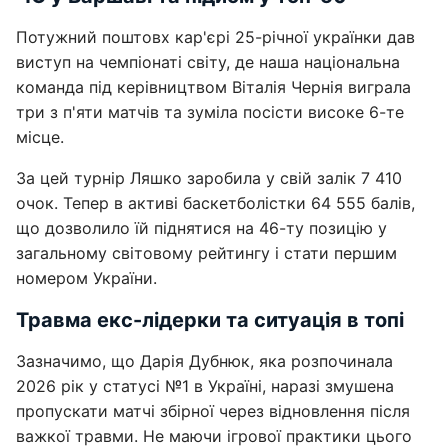
Потужний поштовх кар'єрі 25-річної українки дав
виступ на чемпіонаті світу, де наша національна
команда під керівництвом Віталія Чернія виграла
три з п'яти матчів та зуміла посісти високе 6-те
місце.
За цей турнір Ляшко заробила у свій залік 7 410
очок. Тепер в активі баскетболістки 64 555 балів,
що дозволило їй піднятися на 46-ту позицію у
загальному світовому рейтингу і стати першим
номером України.
Травма екс-лідерки та ситуація в топі
Зазначимо, що Дарія Дубнюк, яка розпочинала
2026 рік у статусі №1 в Україні, наразі змушена
пропускати матчі збірної через відновлення після
важкої травми. Не маючи ігрової практики цього