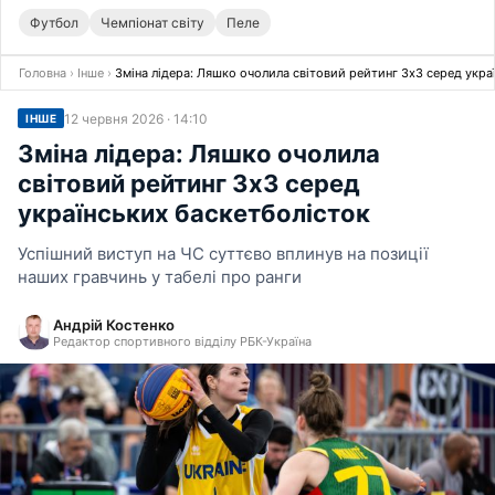
Футбол
Чемпіонат світу
Пеле
Головна
›
Інше
›
Зміна лідера: Ляшко очолила світовий рейтинг 3х3 серед укра
12 червня 2026 · 14:10
ІНШЕ
Зміна лідера: Ляшко очолила
світовий рейтинг 3х3 серед
українських баскетболісток
Успішний виступ на ЧС суттєво вплинув на позиції
наших гравчинь у табелі про ранги
Андрій Костенко
Редактор спортивного відділу РБК-Україна