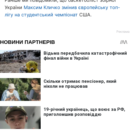
Раніше ми повідомили, що баскетболіст збірної
України
Максим Кличко змінив європейську топ-
лігу на студентський чемпіонат
США.