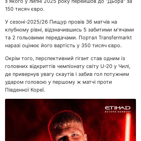
з якого у липні 2025 року перейшов до "Дьора" за
150 тисяч євро.
У сезоні-2025/26 Пищур провів 36 матчів на
клубному рівні, відзначившись 5 забитими м'ячами
та 2 гольовими передачами. Портал Transfermarkt
наразі оцінює його вартість у 350 тисяч євро.
Окрім того, перспективний гігант став одним із
головних відкриттів чемпіонату світу U-20 у Чилі,
де привернув увагу скаутів і забив гол потужним
ударом головою у першому ж матчі проти
Південної Кореї.