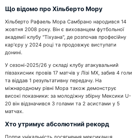
Що відомо про Хільберто Мору
Хільберто Рафаель Мора Самбрано народився 14
жовтня 2008 року. Він є вихованцем футбольної
академії клубу "Тіхуана", де розпочав професійну
кар'єру у 2024 році та продовжує виступати
донині.
У сезоні-2025/26 у складі клубу атакувальний
півзахисник провів 17 матчів у Лізі MX, забив 4 голи
та віддав 1 результативну передачу. На
міжнародному рівні Мора також демонструє
високі показники: за молодіжну збірну Мексики U-
20 він відзначився 3 голами та 2 асистами у 5
матчах.
Хто утримує абсолютний рекорд
Попри унікальність досягнення мексиканця,