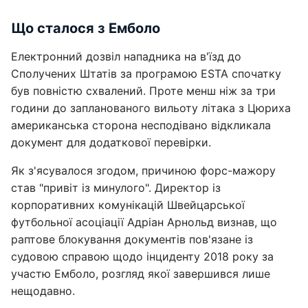
Що сталося з Емболо
Електронний дозвіл нападника на в'їзд до
Сполучених Штатів за програмою ESTA спочатку
був повністю схвалений. Проте менш ніж за три
години до запланованого вильоту літака з Цюриха
американська сторона несподівано відкликала
документ для додаткової перевірки.
Як з'ясувалося згодом, причиною форс-мажору
став "привіт із минулого". Директор із
корпоративних комунікацій Швейцарської
футбольної асоціації Адріан Арнольд визнав, що
раптове блокування документів пов'язане із
судовою справою щодо інциденту 2018 року за
участю Емболо, розгляд якої завершився лише
нещодавно.