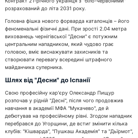
Контракт 21-річного українця з "біло-червоними"
розрахований до літа 2031 року.
Головна фішка нового форварда каталонців – його
феноменальні фізичні дані. При зрості 2.04 метра
вихованець чернігівської "Десни" є потужним
центральним нападником, який чудово грає
головою, вміє виснажувати захисників та
створювати перевагу всередині штрафного
майданчика суперника.
Шлях від "Десни" до Іспанії
Свою професійну кар'єру Олександр Пищур
розпочав у рідній "Десні", після чого продовжив
навчання в академії МФА "Мукачево", де й
дебютував на професійному рівні. Згодом нападник
перебрався до Угорщини, де встиг змінити кілька
клубів: "Кішварда", "Пушкаш Академія" та "Дьїрмот",