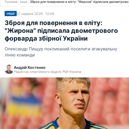
Головна
›
Інше
›
Зброя для повернення в еліту: "Жирона" підписала двометрово
12 червня 2026 · 12:06
ІНШЕ
Зброя для повернення в еліту:
"Жирона" підписала двометрового
форварда збірної України
Олександр Пищур покликаний посилити атакувальну
лінію команди
Андрій Костенко
Редактор спортивного відділу РБК-Україна