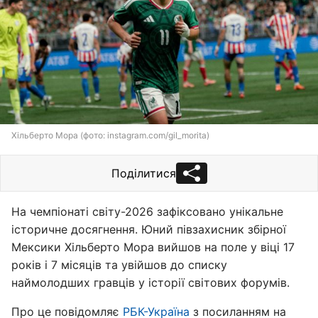
Хільберто Мора (фото: instagram.com/gil_morita)
Поділитися
На чемпіонаті світу-2026 зафіксовано унікальне
історичне досягнення. Юний півзахисник збірної
Мексики Хільберто Мора вийшов на поле у віці 17
років і 7 місяців та увійшов до списку
наймолодших гравців у історії світових форумів.
Про це повідомляє
РБК-Україна
з посиланням на