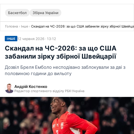
Баскетбол
Збірна України
Головна
›
Інше
›
Скандал на ЧС-2026: за що США забанили зірку збірної Швейца
12 червня 2026 · 13:12
ІНШЕ
Скандал на ЧС-2026: за що США
забанили зірку збірної Швейцарії
Дозвіл Бреля Емболо несподівано заблокували за дві з
половиною години до вильоту
Андрій Костенко
Редактор спортивного відділу РБК-Україна