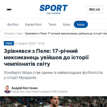
RBC.UA
Футбол
Баскетбол
Теніс
Бокс
Інше
Головна
›
Інше
›
Зрівнявся з Пеле: 17-річний мексиканець увійшов до історії чем
12 червня 2026 · 15:16
ІНШЕ
Зрівнявся з Пеле: 17-річний
мексиканець увійшов до історії
чемпіонатів світу
Хільберто Мора став одним із наймолодших футболістів
у історії Мундіалів
Андрій Костенко
Редактор спортивного відділу РБК-Україна