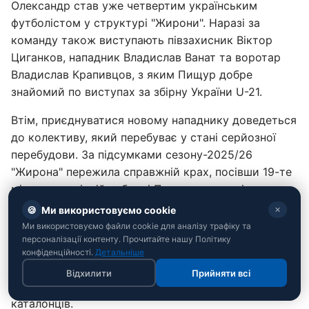
Олександр став уже четвертим українським
футболістом у структурі "Жирони". Наразі за
команду також виступають півзахисник Віктор
Циганков, нападник Владислав Ванат та воротар
Владислав Крапивцов, з яким Пищур добре
знайомий по виступах за збірну України U-21.
Втім, приєднуватися новому нападнику доведеться
до колективу, який перебуває у стані серйозної
перебудови. За підсумками сезону-2025/26
"Жирона" пережила справжній крах, посівши 19-те
місце у турнірній таблиці Примери, внаслідок чого
вилетіла до Сегунди.
🍪
Ми використовуємо cookie
✕
Ми використовуємо файли cookie для аналізу трафіку та
Одразу після цього пониження у класі багаторічний
персоналізації контенту. Прочитайте нашу Політику
головний тренер команди Мічел Санчес залишив
конфіденційності.
Детальніше
свою посаду, тож доводити свою профпридатність
Відхилити
Прийняти всі
Пищуру доведеться вже новому наставнику
каталонців.