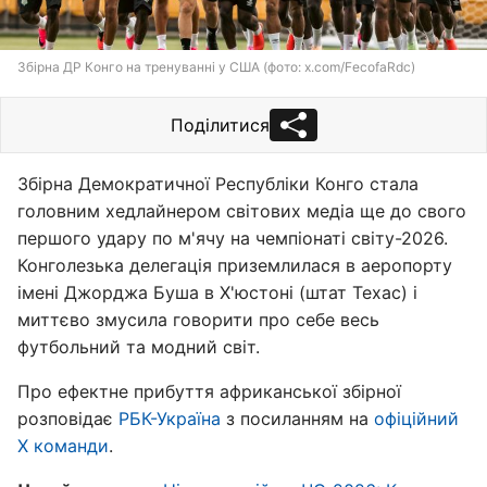
Збірна ДР Конго на тренуванні у США (фото: x.com/FecofaRdc)
Поділитися
Збірна Демократичної Республіки Конго стала
головним хедлайнером світових медіа ще до свого
першого удару по м'ячу на чемпіонаті світу-2026.
Конголезька делегація приземлилася в аеропорту
імені Джорджа Буша в Х'юстоні (штат Техас) і
миттєво змусила говорити про себе весь
футбольний та модний світ.
Про ефектне прибуття африканської збірної
розповідає
РБК-Україна
з посиланням на
офіційний
Х команди
.