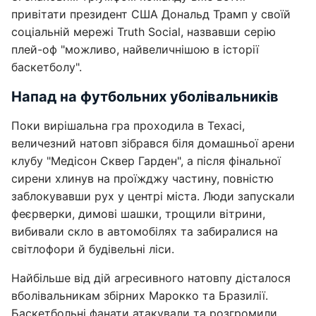
привітати президент США Дональд Трамп у своїй
соціальній мережі Truth Social, назвавши серію
плей-оф "можливо, найвеличнішою в історії
баскетболу".
Напад на футбольних уболівальників
Поки вирішальна гра проходила в Техасі,
величезний натовп зібрався біля домашньої арени
клубу "Медісон Сквер Гарден", а після фінальної
сирени хлинув на проїжджу частину, повністю
заблокувавши рух у центрі міста. Люди запускали
феєрверки, димові шашки, трощили вітрини,
вибивали скло в автомобілях та забиралися на
світлофори й будівельні ліси.
Найбільше від дій агресивного натовпу дісталося
вболівальникам збірних Марокко та Бразилії.
Баскетбольні фанати атакували та розгромили