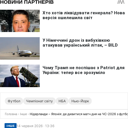
Футбол
Чемпіонат світу
НБА
Нью-Йорк
Головна
›
Інше
›
Нідерланди – Японія: де дивитися матч дня на ЧС-2026 з футб
14 червня 2026 · 13:36
ІНШЕ