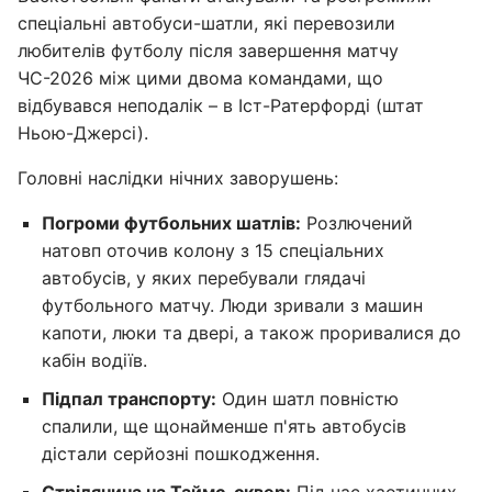
спеціальні автобуси-шатли, які перевозили
любителів футболу після завершення матчу
ЧС-2026 між цими двома командами, що
відбувався неподалік – в Іст-Ратерфорді (штат
Ньою-Джерсі).
Головні наслідки нічних заворушень:
Погроми футбольних шатлів:
Розлючений
натовп оточив колону з 15 спеціальних
автобусів, у яких перебували глядачі
футбольного матчу. Люди зривали з машин
капоти, люки та двері, а також проривалися до
кабін водіїв.
Підпал транспорту:
Один шатл повністю
спалили, ще щонайменше п'ять автобусів
дістали серйозні пошкодження.