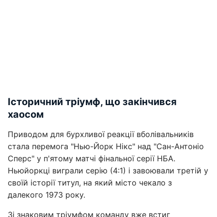
Історичний тріумф, що закінчився
хаосом
Приводом для бурхливої реакції вболівальників
стала перемога "Нью-Йорк Нікс" над "Сан-Антоніо
Сперс" у п'ятому матчі фінальної серії НБА.
Ньюйоркці виграли серію (4:1) і завоювали третій у
своїй історії титул, на який місто чекало з
далекого 1973 року.
Зі знаковим тріумфом команду вже встиг