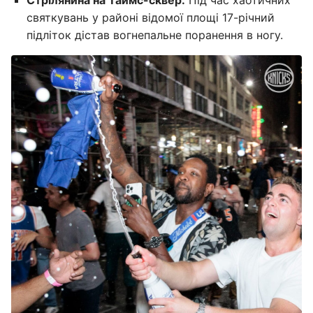
Стрілянина на Таймс-сквер:
Під час хаотичних
святкувань у районі відомої площі 17-річний
підліток дістав вогнепальне поранення в ногу.