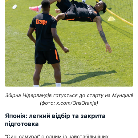
Збірна Нідерландів готується до старту на Мундіалі
(фото: x.com/OnsOranje)
Японія: легкий відбір та закрита
підготовка
"Сині самураї" є одним із найстабільніших