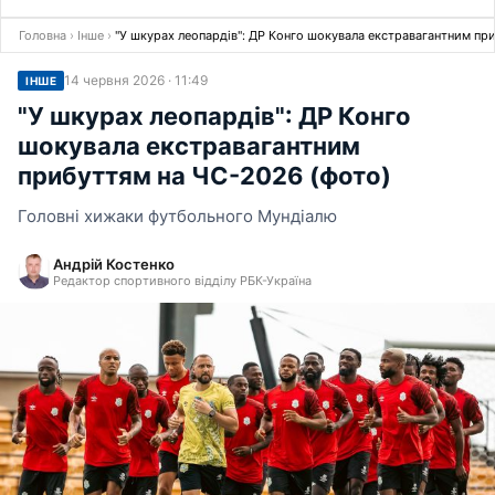
Головна
›
Інше
›
"У шкурах леопардів": ДР Конго шокувала екстравагантним пр
14 червня 2026 · 11:49
ІНШЕ
"У шкурах леопардів": ДР Конго
шокувала екстравагантним
прибуттям на ЧС-2026 (фото)
Головні хижаки футбольного Мундіалю
Андрій Костенко
Редактор спортивного відділу РБК-Україна