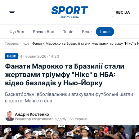
RBC.UA
Футбол
Баскетбол
Теніс
Бокс
Інше
Головна
›
Інше
›
Фанати Марокко та Бразилії стали жертвами тріумфу "Нікс" в 
14 червня 2026 · 14:33
ІНШЕ
Фанати Марокко та Бразилії стали
жертвами тріумфу "Нікс" в НБА:
відео безладів у Нью-Йорку
Баскетбольні вболівальники атакували футбольні шатли
в центрі Мангеттена
Андрій Костенко
Редактор спортивного відділу РБК-Україна