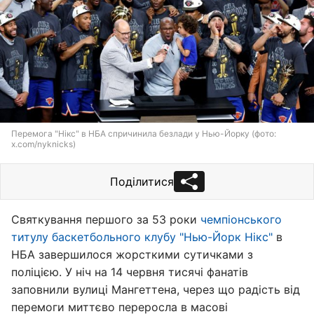
Перемога "Нікс" в НБА спричинила безлади у Нью-Йорку (фото:
x.com/nyknicks)
Поділитися
Святкування першого за 53 роки
чемпіонського
титулу баскетбольного клубу "Нью-Йорк Нікс"
в
НБА завершилося жорсткими сутичками з
поліцією. У ніч на 14 червня тисячі фанатів
заповнили вулиці Мангеттена, через що радість від
перемоги миттєво переросла в масові