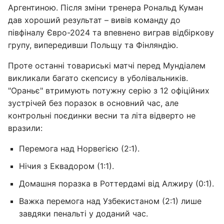
Аргентиною. Після зміни тренера Рональд Куман
дав хороший результат – вивів команду до
півфіналу Євро-2024 та впевнено виграв відбіркову
групу, випередивши Польщу та Фінляндію.
Проте останні товариські матчі перед Мундіалем
викликали багато скепсису в уболівальників.
"Ораньє" втримують потужну серію з 12 офіційних
зустрічей без поразок в основний час, але
контрольні поєдинки весни та літа відверто не
вразили:
Перемога над Норвегією (2:1).
Нічия з Еквадором (1:1).
Домашня поразка в Роттердамі від Алжиру (0:1).
Важка перемога над Узбекистаном (2:1) лише
завдяки пенальті у доданий час.