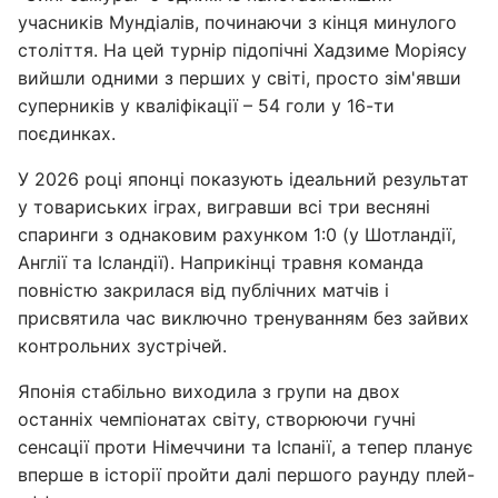
учасників Мундіалів, починаючи з кінця минулого
століття. На цей турнір підопічні Хадзиме Моріясу
вийшли одними з перших у світі, просто зім'явши
суперників у кваліфікації – 54 голи у 16-ти
поєдинках.
У 2026 році японці показують ідеальний результат
у товариських іграх, вигравши всі три весняні
спаринги з однаковим рахунком 1:0 (у Шотландії,
Англії та Ісландії). Наприкінці травня команда
повністю закрилася від публічних матчів і
присвятила час виключно тренуванням без зайвих
контрольних зустрічей.
Японія стабільно виходила з групи на двох
останніх чемпіонатах світу, створюючи гучні
сенсації проти Німеччини та Іспанії, а тепер планує
вперше в історії пройти далі першого раунду плей-