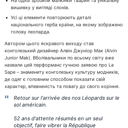
На одязі зробили малюнки тварин та унікальну
вишивку у вигляді слонів.
Усі ці елементи повторюють деталі
національного герба країни, на якому зображено
голову леопарда.
Автором цього яскравого виходу став
конголезький дизайнер Алвін Джуніор Мак (Alvin
Junior Mak). Вболівальники по всьому світу вже
назвали цей перформанс гучною заявою про La
Sape – знамениту конголезьку культуру модників,
де одяг є головним способом показати свій
характер, впевненість та повагу до свого коріння.
Retour sur l'arrivée des nos Léopards sur le
sol américain.
52 ans d'attente résumés en un seul
objectif, faire vibrer la République