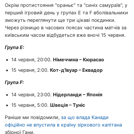
Окрім протистояння "ораньє" та "синіх самураїв", у
перший ігровий день у групах E та F вболівальники
зможуть переглянути ще три цікаві поєдинки.
Через різницю в часових поясах частина матчів за
київським часом відбудеться вже вночі 15 червня.
Група E:
14 червня, 20:00.
Німеччина – Кюрасао
15 червня, 2:00.
Кот-д'Івуар – Еквадор
Група F:
14 червня, 23:00.
Нідерланди – Японія
15 червня, 5:00.
Швеція – Туніс
Раніше ми повідомили,
за що влада Канади
офіційно не впустила в країну зіркового капітана
збірної Гани.