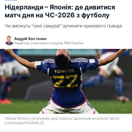
Нідерланди – Японія: де дивитися
матч дня на ЧС-2026 з футболу
Чи зможуть "сині самураї" зупинити кризового гранда
Андрій Костенко
Редактор спортивного відділу РБК-Україна
Збірна Японії у поточному році показує ідеальний результат (фото:
x.com/JapanFootball_2)