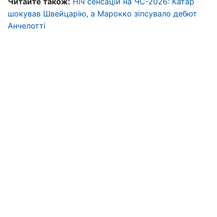
Читайте також:
Ніч сенсацій на ЧС-2026: Катар
шокував Швейцарію, а Марокко зіпсувало дебют
Анчелотті