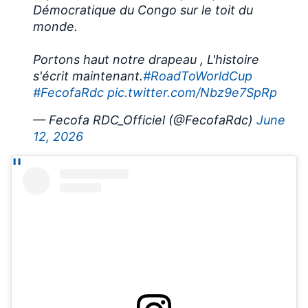
Démocratique du Congo sur le toit du
monde.
Portons haut notre drapeau , L'histoire
s'écrit maintenant.
#RoadToWorldCup
#FecofaRdc
pic.twitter.com/Nbz9e7SpRp
— Fecofa RDC_Officiel (@FecofaRdc)
June
12, 2026