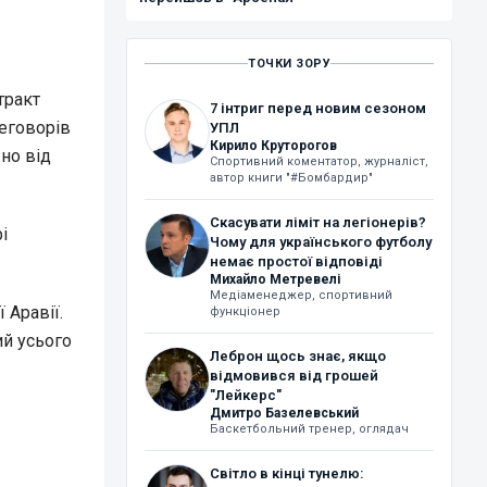
ТОЧКИ ЗОРУ
тракт
7 інтриг перед новим сезоном
еговорів
УПЛ
Кирило Круторогов
жно від
Спортивний коментатор, журналіст,
автор книги "#Бомбардир"
Скасувати ліміт на легіонерів?
і
Чому для українського футболу
немає простої відповіді
Михайло Метревелі
Медіаменеджер, спортивний
 Аравії.
функціонер
ий усього
Леброн щось знає, якщо
відмовився від грошей
"Лейкерс"
Дмитро Базелевський
Баскетбольний тренер, оглядач
Світло в кінці тунелю: