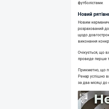
футболістами.
Новий рятівн
Новим керманиче
розрахований до
щодо довгостроко
виконання конкр
Очікується, що в
проведе перше т
Прикметно, що п
Ренар успішно ви
за два місяці до 