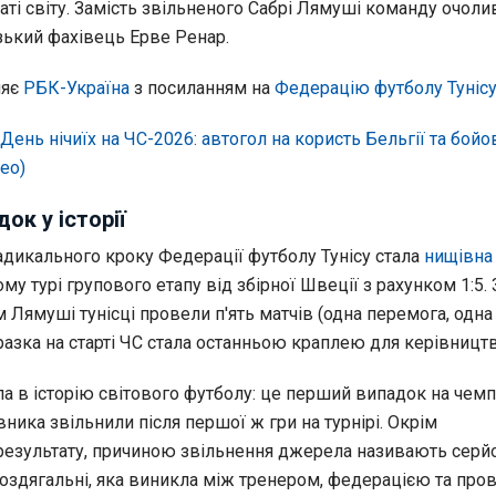
аті світу. Замість звільненого Сабрі Лямуші команду очоли
ький фахівець Ерве Ренар.
ляє
РБК-Україна
з посиланням на
Федерацію футболу Туніс
День нічиїх на ЧС-2026: автогол на користь Бельгії та бойо
део)
ок у історії
дикального кроку Федерації футболу Тунісу стала
нищівна
у турі групового етапу від збірної Швеції з рахунком 1:5.
 Лямуші тунісці провели п'ять матчів (одна перемога, одна 
разка на старті ЧС стала останньою краплею для керівництв
а в історію світового футболу: це перший випадок на чемп
авника звільнили після першої ж гри на турнірі. Окрім
результату, причиною звільнення джерела називають серй
роздягальні, яка виникла між тренером, федерацією та про