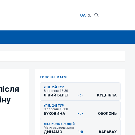
UA
|
RU
ГОЛОВНІ МАТЧІ
після
УПЛ. 2-Й ТУР
8 серпня 15:30
ЛІВИЙ БЕРЕГ
КУДРІВКА
- : -
іну
УПЛ. 2-Й ТУР
8 серпня 18:00
БУКОВИНА
ОБОЛОНЬ
- : -
ЛІГА КОНФЕРЕНЦІЙ
Матч завершився
ДИНАМО
КАРАБАХ
1:0