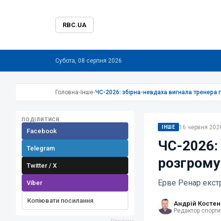
RBC.UA
Субота, 08 серпня 2026
Головна
›
Інше
›
ЧС-2026: збірна-невдаха вигнала тренера п
ПОДІЛИТИСЯ
16 червня 2026
ІНШЕ
Facebook
ЧС-2026: 
Telegram
розгрому 
Twitter / X
Ерве Ренар екст
Viber
Копіювати посилання
Андрій Костен
Редактор спорти