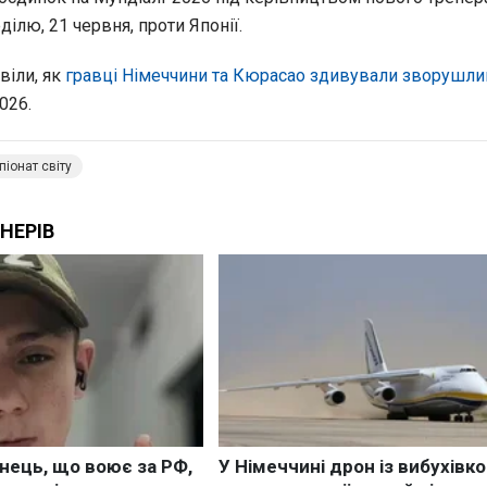
еділю, 21 червня, проти Японії.
віли, як
гравці Німеччини та Кюрасао здивували зворушл
026.
іонат світу