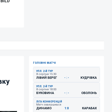
ГОЛОВНІ МАТЧІ
УПЛ. 2-Й ТУР
8 серпня 15:30
ЛІВИЙ БЕРЕГ
КУДРІВКА
- : -
вку
УПЛ. 2-Й ТУР
8 серпня 18:00
БУКОВИНА
ОБОЛОНЬ
- : -
ЛІГА КОНФЕРЕНЦІЙ
Матч завершився
ДИНАМО
КАРАБАХ
1:0