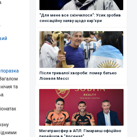
в
"Для мене все скінчилося": Усик зробив
сенсаційну заяву щодо кар'єри
у
.
вий
 поразка
Після тривалої хвороби: помер батько
 Загалом
Ліонеля Мессі
нічия та
а.
іонатах
озну
Мегатрансфер в АПЛ: Гімараеш офіційно
відними
перейшов в "Арсенал"