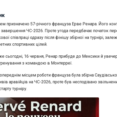
ик
м призначено 57-річного француза Ерве Ренара. Його кон
 завершення ЧС-2026. Проте угода передбачає початок пер
вої співпраці одразу після фінішу збірної на турнірі, зале
етних спортивних цілей.
же сьогодні, 16 червня, Ренар прибуде до Мексики й увечер
ренування з командою в Монтерреї.
опереднім місцем роботи француза була збірна Саудівської
вів аравійців на ЧС-2026, проте був несподівано звільнен
старту турніру.