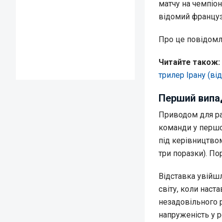
матчу на чемпіон
відомий француз
Про це повідом
Читайте також:
трилер Ірану (ві
Перший випад
Приводом для ра
команди у першом
під керівництвом
три поразки). По
Відставка увійшл
світу, коли наст
незадовільного 
напруженість у 