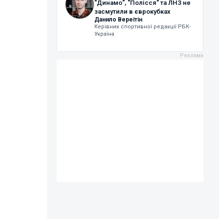
"Динамо", "Полісся" та ЛНЗ не
засмутили в єврокубках
Данило Вереітін
Керівник спортивної редакції РБК-
Україна