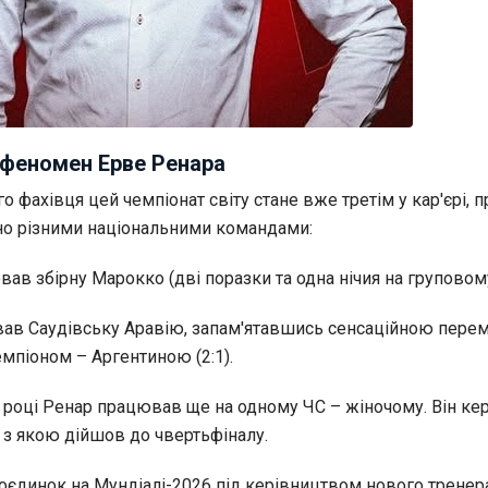
 феномен Ерве Ренара
 фахівця цей чемпіонат світу стане вже третім у кар'єрі, 
о різними національними командами:
ав збірну Марокко (дві поразки та одна нічия на груповому
вав Саудівську Аравію, запам'ятавшись сенсаційною пере
мпіоном – Аргентиною (2:1).
3 році Ренар працював ще на одному ЧС – жіночому. Він ке
 з якою дійшов до чвертьфіналу.
оєдинок на Мундіалі-2026 під керівництвом нового тренера