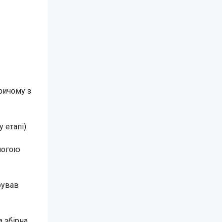
причому з
 етапі).
могою
рував
 збірна