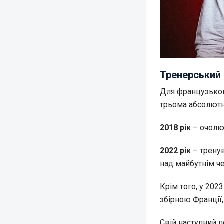
Тренерський
Для французького
трьома абсолютн
2018 рік
– очолюв
2022 рік
– трену
над майбутнім че
Крім того, у 202
збірною Франції,
Свій наступний п