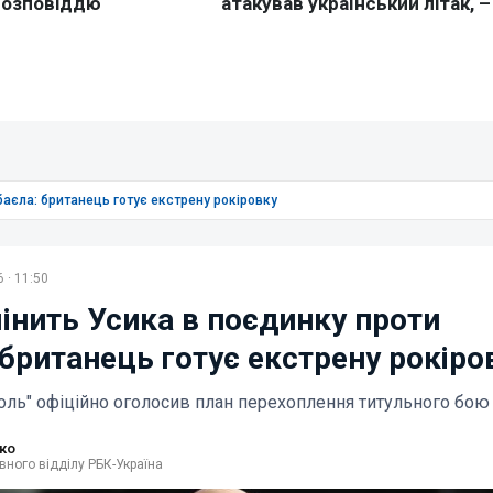
баєла: британець готує екстрену рокіровку
 · 11:50
мінить Усика в поєдинку проти
 британець готує екстрену рокіро
оль" офіційно оголосив план перехоплення титульного бою
ко
вного відділу РБК-Україна