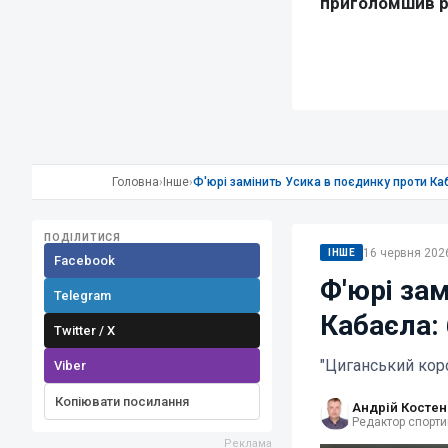
Головна
›
Інше
›
Ф'юрі замінить Усика в поєдинку проти Ка
ПОДІЛИТИСЯ
16 червня 2026
ІНШЕ
Facebook
Ф'юрі за
Telegram
Кабаєла:
Twitter / X
"Циганський кор
Viber
Копіювати посилання
Андрій Костен
Редактор спорти