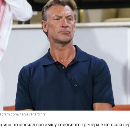
tagram.com/herve.renard.hr)
іційно оголосила про зміну головного тренера вже після п