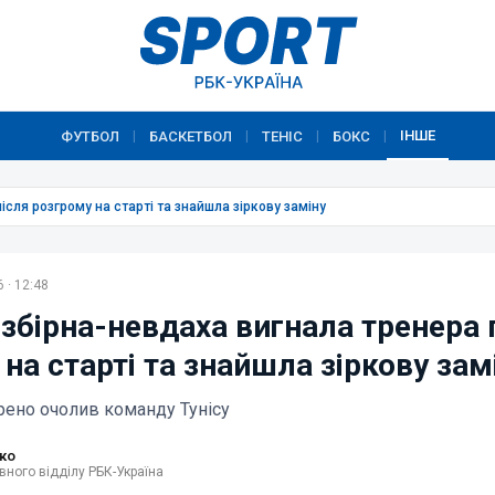
ІНШЕ
ФУТБОЛ
БАСКЕТБОЛ
ТЕНІС
БОКС
|
|
|
|
ісля розгрому на старті та знайшла зіркову заміну
 · 12:48
збірна-невдаха вигнала тренера 
на старті та знайшла зіркову зам
рено очолив команду Тунісу
ко
вного відділу РБК-Україна