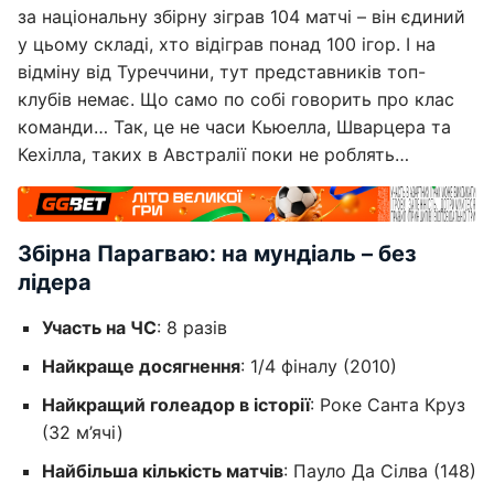
за національну збірну зіграв 104 матчі – він єдиний
у цьому складі, хто відіграв понад 100 ігор. І на
відміну від Туреччини, тут представників топ-
клубів немає. Що само по собі говорить про клас
команди… Так, це не часи Кьюелла, Шварцера та
Кехілла, таких в Австралії поки не роблять…
Збірна Парагваю: на мундіаль – без
лідера
Участь на ЧС
: 8 разів
Найкраще досягнення
: 1/4 фіналу (2010)
Найкращий голеадор в історії
: Роке Санта Круз
(32 м’ячі)
Найбільша кількість матчів
: Пауло Да Сілва (148)