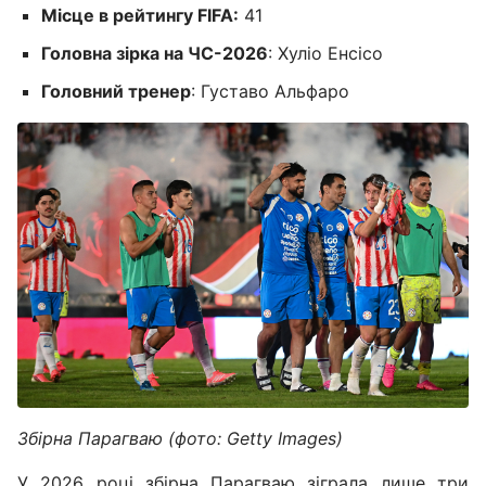
Місце в рейтингу FIFA:
41
Головна зірка на ЧС-2026
: Хуліо Енсісо
Головний тренер
: Густаво Альфаро
Збірна Парагваю (фото: Getty Images)
У 2026 році збірна Парагваю зіграла лише три