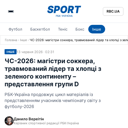
RBC.UA
Футбол
Баскетбол
Теніс
Бокс
Інше
Головна
›
Інше
›
ЧС-2026: магістри соккера, травмований лідер та хлопці з зе
13 червня 2026 · 02:31
ІНШЕ
ЧС-2026: магістри соккера,
травмований лідер та хлопці з
зеленого континенту –
представлення групи D
РБК-Україна продовжує цикл матеріалів із
представленням учасників чемпіонату світу з
футболу-2026
Данило Вереітін
Керівник спортивної редакції РБК-Україна