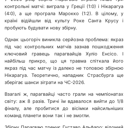
контрольні матчі: виграла у Греції (1:0) і Нікарагуа
(4:0), а ще програла Марокко (1:2). В цілому, у
країні відійшли від культу Роке Санта Крусу і
пробують будувати нову збірну.
Однак цьогоріч виникла серйозна проблема: якраз
під час контрольних матчів зазнав пошкодження
ключовий гравець парагвайців Хуліо Енсісо. І
найбільш прикро, що ця травма спіткала його
якраз під час матчу із далеко не топовою збірною
Нікарагуа. Теоретично, нападник Страсбурга ще
зберігає шанси зіграти на ЧС-2026.
Взагалі ж, парагвайці часто грали на чемпіонатах
світу: аж 8 разів. Тричі їм вдавалося вийти до 1/8
фіналу, але пробитися до вісімки найсильніших
команд планети вони так і не змогли.
Збірну Парагваю тренує Густаво Альфаро: відомий