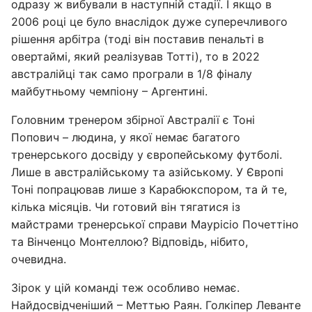
одразу ж вибували в наступній стадії. І якщо в
2006 році це було внаслідок дуже суперечливого
рішення арбітра (тоді він поставив пенальті в
овертаймі, який реалізував Тотті), то в 2022
австралійці так само програли в 1/8 фіналу
майбутньому чемпіону – Аргентині.
Головним тренером збірної Австралії є Тоні
Попович – людина, у якої немає багатого
тренерського досвіду у європейському футболі.
Лише в австралійському та азійському. У Європі
Тоні попрацював лише з Карабюкспором, та й те,
кілька місяців. Чи готовий він тягатися із
майстрами тренерської справи Маурісіо Почеттіно
та Вінченцо Монтеллою? Відповідь, нібито,
очевидна.
Зірок у цій команді теж особливо немає.
Найдосвідченіший – Меттью Раян. Голкіпер Леванте