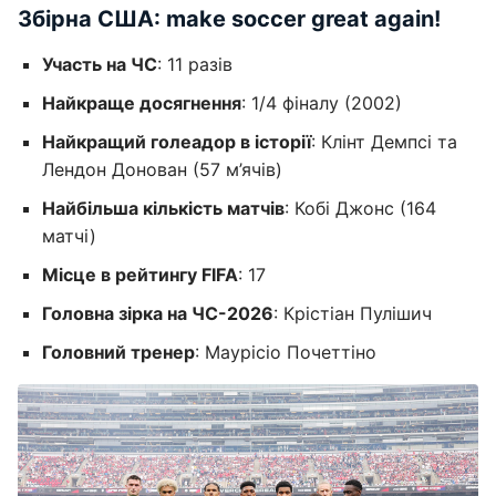
Збірна США: make soccer great again!
Участь на ЧС
: 11 разів
Найкраще досягнення
: 1/4 фіналу (2002)
Найкращий голеадор в історії
: Клінт Демпсі та
Лендон Донован (57 м’ячів)
Найбільша кількість матчів
: Кобі Джонс (164
матчі)
Місце в рейтингу FIFA
: 17
Головна зірка на ЧС-2026
: Крістіан Пулішич
Головний тренер
: Маурісіо Почеттіно