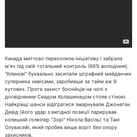
Канада миттєво перехопила ініціативу і забрала
м'яч під свій тотальний контроль (66% володіння).
"Кленові" буквально засипали штрафний майданчик
суперника навісами, заробивши за тайм аж 9
кутових. Проте захист боснійців на чолі з
досвідченим Сеадом Колашинацом стояв стіною.
Найкращі шанси відігратися змарнували Джонатан
Девід (його удар з вигідної позиції парирував
колишній голкіпер "Зорі" Нікола Васіль) та Тані
Олувасейі, який пробив вище воріт без опору
захисників.