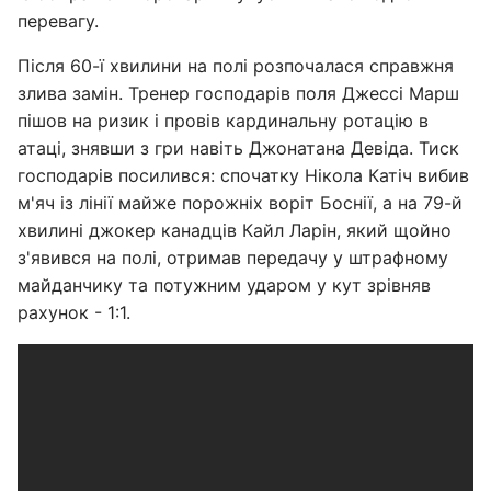
перевагу.
Після 60-ї хвилини на полі розпочалася справжня
злива замін. Тренер господарів поля Джессі Марш
пішов на ризик і провів кардинальну ротацію в
атаці, знявши з гри навіть Джонатана Девіда. Тиск
господарів посилився: спочатку Нікола Катіч вибив
м'яч із лінії майже порожніх воріт Боснії, а на 79-й
хвилині джокер канадців Кайл Ларін, який щойно
з'явився на полі, отримав передачу у штрафному
майданчику та потужним ударом у кут зрівняв
рахунок - 1:1.