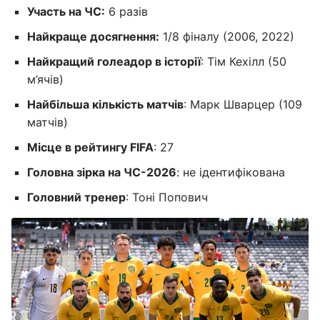
Участь на ЧС:
6 разів
Найкраще досягнення:
1/8 фіналу (2006, 2022)
Найкращий голеадор в історії
: Тім Кехілл (50
м’ячів)
Найбільша кількість матчів
: Марк Шварцер (109
матчів)
Місце в рейтингу FIFA
: 27
Головна зірка на ЧС-2026
: не ідентифікована
Головний тренер
: Тоні Попович