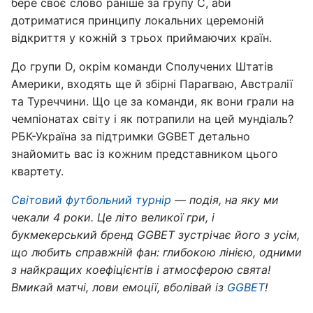
бере своє слово раніше за групу C, аби
дотриматися принципу локальних церемоній
відкриття у кожній з трьох приймаючих країн.
До групи D, окрім команди Сполучених Штатів
Америки, входять ще й збірні Парагваю, Австралії
та Туреччини. Що це за команди, як вони грали на
чемпіонатах світу і як потрапили на цей мундіаль?
РБК-Україна за підтримки GGBET детально
знайомить вас із кожним представником цього
квартету.
Світовий футбольний турнір
— подія, на яку ми
чекали 4 роки. Це літо великої гри, і
букмекерський бренд GGBET зустрічає його з усім,
що любить справжній фан: глибокою лінією, одними
з найкращих коефіцієнтів і атмосферою свята!
Вмикай матчі, лови емоції, вболівай із
GGBET
!