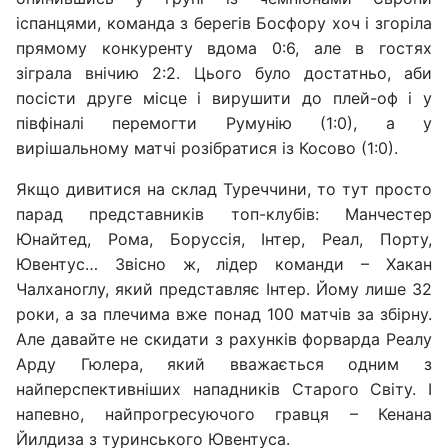
іспанцями, команда з берегів Босфору хоч і згоріла
прямому конкуренту вдома 0:6, але в гостях
зіграла внічию 2:2. Цього було достатньо, аби
посісти друге місце і вирушити до плей-оф і у
півфіналі перемогти Румунію (1:0), а у
вирішальному матчі розібратися із Косово (1:0).
Якщо дивитися на склад Туреччини, то тут просто
парад представників топ-клубів: Манчестер
Юнайтед, Рома, Боруссія, Інтер, Реал, Порту,
Ювентус… Звісно ж, лідер команди – Хакан
Чалханоглу, який представляє Інтер. Йому лише 32
роки, а за плечима вже понад 100 матчів за збірну.
Але давайте не скидати з рахунків форварда Реалу
Арду Гюлера, який вважається одним з
найперспективніших нападників Старого Світу. І
напевно, найпрогресуючого гравця – Кенана
Йилдиза з туринського Ювентуса.