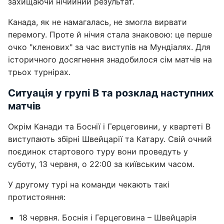
захищаючи нічийний результат.
Канада, як не намагалась, не змогла вирвати
перемогу. Проте й нічия стала знаковою: це перше
очко "кленових" за час виступів на Мундіалях. Для
історичного досягнення знадобилося сім матчів на
трьох турнірах.
Ситуація у групі B та розклад наступних
матчів
Окрім Канади та Боснії і Герцеговини, у квартеті B
виступають збірні Швейцарії та Катару. Свій очний
поєдинок стартового туру вони проведуть у
суботу, 13 червня, о 22:00 за київським часом.
У другому турі на команди чекають такі
протистояння:
18 червня. Боснія і Герцеговина – Швейцарія