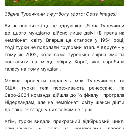
Збірна Туреччини з футболу (фото: Getty Images)
Ви не повірите і це не одруківка: збірна Туреччини
до цього мундіалю дійсно лише двічі (!) грала на
чемпіонаті світу. Вперше це сталося у 1954 році,
тоді турки не подолали груповий етап. А вдруге – у
тому ж 2002, коли саме турецька збірна змогла
поставити на місце збірну Кореї, яка наробила
галасу на тому мундіалі.
Можна провести паралель між Туреччиною та
США: турки теж переживають ренессанс. На
Євро-2024 команда дійшла до ¼ фіналу і програла
Нідерландам, але на чемпіонаті світу шанси дійти
до такої ж стадії у них зовсім не гірші.
Утім, турки видали прекрасний відбірковий цикл:
опинившись у групі із чемпіонами Європи