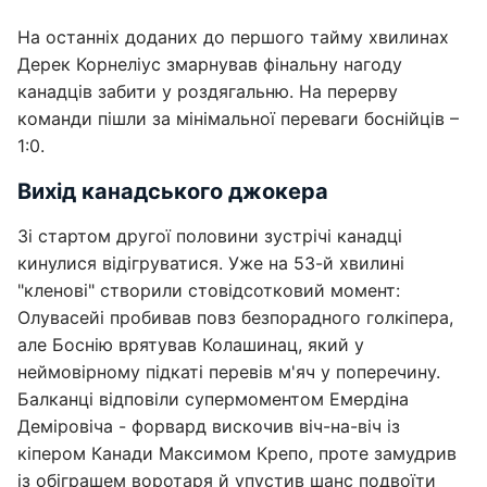
На останніх доданих до першого тайму хвилинах
Дерек Корнеліус змарнував фінальну нагоду
канадців забити у роздягальню. На перерву
команди пішли за мінімальної переваги боснійців –
1:0.
Вихід канадського джокера
Зі стартом другої половини зустрічі канадці
кинулися відігруватися. Уже на 53-й хвилині
"кленові" створили стовідсотковий момент:
Олувасейі пробивав повз безпорадного голкіпера,
але Боснію врятував Колашинац, який у
неймовірному підкаті перевів м'яч у поперечину.
Балканці відповіли супермоментом Емердіна
Деміровіча - форвард вискочив віч-на-віч із
кіпером Канади Максимом Крепо, проте замудрив
із обіграшем воротаря й упустив шанс подвоїти