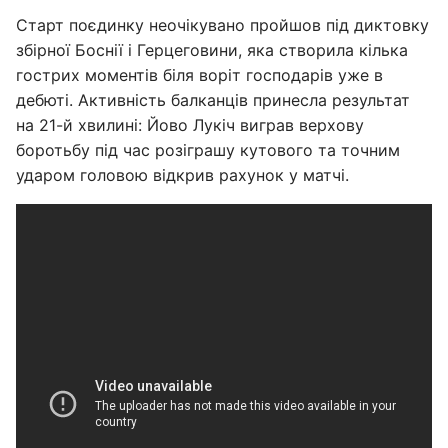
Старт поєдинку неочікувано пройшов під диктовку
збірної Боснії і Герцеговини, яка створила кілька
гострих моментів біля воріт господарів уже в
дебюті. Активність балканців принесла результат
на 21-й хвилині: Йово Лукіч виграв верхову
боротьбу під час розіграшу кутового та точним
ударом головою відкрив рахунок у матчі.