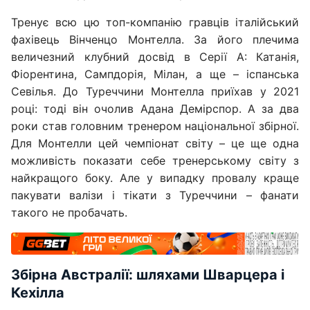
Тренує всю цю топ-компанію гравців італійський
фахівець Вінченцо Монтелла. За його плечима
величезний клубний досвід в Серії А: Катанія,
Фіорентина, Сампдорія, Мілан, а ще – іспанська
Севілья. До Туреччини Монтелла приїхав у 2021
році: тоді він очолив Адана Демірспор. А за два
роки став головним тренером національної збірної.
Для Монтелли цей чемпіонат світу – це ще одна
можливість показати себе тренерському світу з
найкращого боку. Але у випадку провалу краще
пакувати валізи і тікати з Туреччини – фанати
такого не пробачать.
Збірна Австралії: шляхами Шварцера і
Кехілла