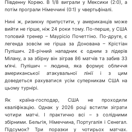
Південну Корею. В 1/8 виграли у Мексики (2:0), а
потім програли Німеччині (0:1) у чвертьфіналі.
Нині ж, ризикну припустити, у американців може
вийти не гірше, ніж 24 роки тому. По-перше, у США
топовий тренер – Маурісіо Почеттіно. По-друге, є
легенда зовсім не гірша за Донована – Крістіан
Пулішич. 28-річний нападник є одним з лідерів
Мілану, а за збірну він зіграв 86 матчів та забив 33
м’ячі. Пулішич – людина, яка формує обличчя
американської атакувальної лінії і з цим
доведеться рахуватися усім суперникам США на
цьому турнірі.
Як країна-господар, США не проходили
кваліфікацію. Однак у 2026 році встигли зіграти
чотири матчі. І практично всі – з солідними
збірними. Бельгія, Німеччина, Португалія і Сенегал.
Підсумок? Три поразки у чотирьох матчах.