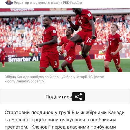
Редактор спортивного відділу РБК-Україна
Збірна Канади здобула свій перший бал у історії ЧС (фото:
x.com/CanadaSoccerEN)
Поділитися
Стартовий поєдинок у групі B між збірними Канади
та Боснії і Герцеговини очікувався з особливим
трепетом. "Кленові" перед власними трибунами