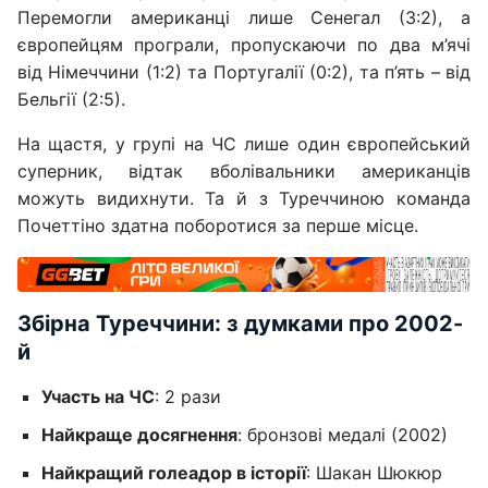
Перемогли американці лише Сенегал (3:2), а
європейцям програли, пропускаючи по два м’ячі
від Німеччини (1:2) та Португалії (0:2), та п’ять – від
Бельгії (2:5).
На щастя, у групі на ЧС лише один європейський
суперник, відтак вболівальники американців
можуть видихнути. Та й з Туреччиною команда
Почеттіно здатна поборотися за перше місце.
Збірна Туреччини: з думками про 2002-
й
Участь на ЧС
: 2 рази
Найкраще досягнення
: бронзові медалі (2002)
Найкращий голеадор в історії
: Шакан Шюкюр