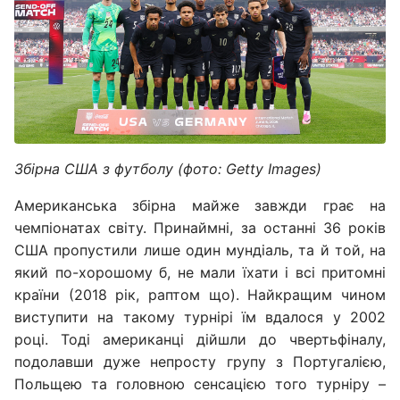
Збірна США з футболу (фото: Getty Images)
Американська збірна майже завжди грає на
чемпіонатах світу. Принаймні, за останні 36 років
США пропустили лише один мундіаль, та й той, на
який по-хорошому б, не мали їхати і всі притомні
країни (2018 рік, раптом що). Найкращим чином
виступити на такому турнірі їм вдалося у 2002
році. Тоді американці дійшли до чвертьфіналу,
подолавши дуже непросту групу з Португалією,
Польщею та головною сенсацією того турніру –